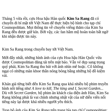
Tháng 5 vừa rồi, cựu Hoa hậu Hàn quốc
Kim Sa Rang
đã có
chuyến đi bí mật tới Việt Nam để thực hiện bộ hình cho tạp chí
Cosmopolitian. Mọi thông tin về chuyến viếng thăm của Kim Sa
Rang đều được giữ kín. Bởi vậy, các fan hâm mộ hoàn toàn bất ngờ
khi nhận được tin này.
Kim Sa Rang trong chuyến bay tới Việt Nam.
Mới đây nhất, những hình ảnh của cựu Hoa hậu Hàn Quốc vừa
được Cosmopolitian đăng tải trên mặt báo. Vẫn vẻ đẹp sang trọng
quý phái, Kim Sa Rang thu hút với ánh nhìn mê hoặc. Cô không
ngại có những màn khoe thân nóng bỏng bằng những bộ đồ kiệm
vải.
Khán giả từng biết đến Kim Sa Rang qua khá nhiều bộ phim truyền
hình nổi tiếng như
A love to kill, The king and I, Secret Garden..
.
Dù với
Secret Garden
, bộ phim ăn khách của điện ảnh Hàn, Kim Sa
Rang không phải là vai chính nhưng nhật vật của nữ diễn viên nổi
tiếng này lại được khá nhiều người yêu thích.
Trọn bộ ảnh của
Kim Sa Rang
trên trang bìa tạp chí Cosmopolitian: