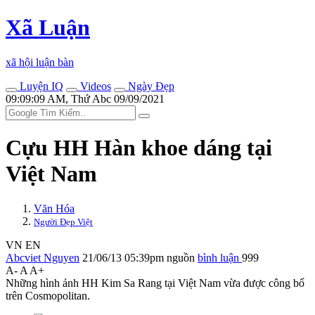
Xã Luận
xã hội luận bàn
Luyện IQ
Videos
Ngày Đẹp
09:09:09 AM, Thứ Abc 09/09/2021
Cựu HH Hàn khoe dáng tại
Việt Nam
Văn Hóa
Người Đẹp Việt
VN
EN
Abcviet Nguyen
21/06/13 05:39pm
nguồn
bình luận
999
A-
A
A+
Những hình ảnh HH Kim Sa Rang tại Việt Nam vừa được công bố
trên Cosmopolitan.