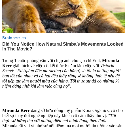
Trong 1 cuộc phỏng vấn với chụp ảnh cho tạp chí Edit,
Miranda
Kerr
giải thích về việc cô kết thúc 6 năm làm việc với
Victoria
Secret
:
"Ed (giám đốc marketing của hãng) và tôi là những người
bạn tốt của nhau và cả hai đều thấy rằng sẽ không thực tế nếu để
tôi tiếp tục làm người mẫu của hãng. Tôi thực sự đã có những kỷ
niệm đáng nhớ khi làm việc cùng họ"
.
Miranda Kerr
đang sở hữu dòng mỹ phẩm Kora Organics, cô cho
biết sự thay đổi nghề nghiệp này khiến cô cảm thấy thú vị:
"Tôi
thực sự hứng thú với những điều mà mình đang theo đuổi"
.
Miranda rất vui vì nhờ sự nổi tiếng mà mọi người tin tưởng vào sản