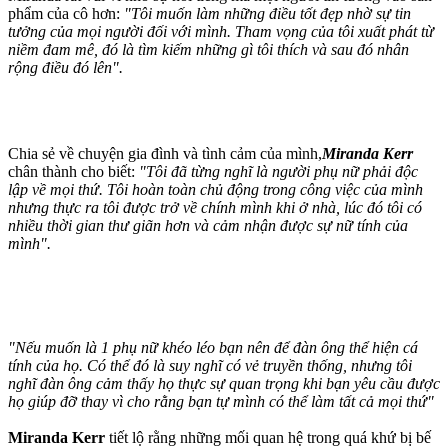
phẩm của cô hơn:
"Tôi muốn làm những điều tốt đẹp nhờ sự tin
tưởng của mọi người đối với mình. Tham vọng của tôi xuất phát từ
niềm đam mê, đó là tìm kiếm những gì tôi thích và sau đó nhân
rộng điều đó lên".
Chia sẻ về chuyện gia đình và tình cảm của mình,
Miranda Kerr
chân thành cho biết:
"Tôi đã từng nghĩ là người phụ nữ phải độc
lập về mọi thứ. Tôi hoàn toàn chủ động trong công việc của mình
nhưng thực ra tôi được trở về chính mình khi ở nhà, lúc đó tôi có
nhiều thời gian thư giãn hơn và cảm nhận được sự nữ tính của
mình".
"Nếu muốn là 1 phụ nữ khéo léo bạn nên để đàn ông thể hiện cá
tính của họ. Có thể đó là suy nghĩ có vẻ truyền thống, nhưng tôi
nghĩ đàn ông cảm thấy họ thực sự quan trọng khi bạn yêu cầu được
họ giúp đỡ thay vì cho rằng bạn tự mình có thể làm tất cả mọi thứ"
Miranda Kerr
tiết lộ rằng những mối quan hệ trong quá khứ bị bế