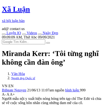
Xã Luận
xã hội luận bàn
ad@ contact us
Luyện IQ
Videos
Ngày Đẹp
09:09:09 AM, Thứ Abc 09/09/2021
Miranda Kerr: ‘Tôi từng nghĩ
không cần đàn ông’
Văn Hóa
Người đẹp Quốc tế
VN
EN
Billgate Nguyen
21/06/13 11:07am
nguồn
bình luận
999
A-
A
A+
Người mẫu nội y xuất hiện nóng bỏng trên tạp chí The Edit và chia
sẻ về cuộc sống hôn nhân cùng những đam mê của cô.