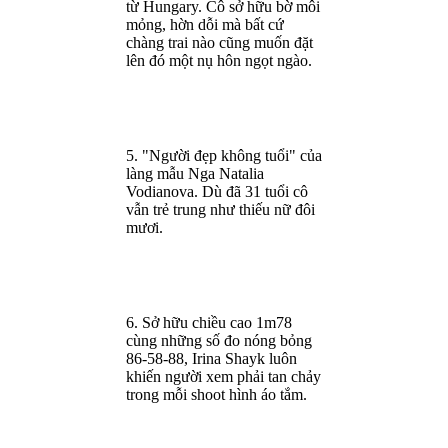
từ Hungary. Cô sở hữu bờ môi
mỏng, hờn dỗi mà bất cứ
chàng trai nào cũng muốn đặt
lên đó một nụ hôn ngọt ngào.
5. "Người đẹp không tuổi" của
làng mẫu Nga Natalia
Vodianova. Dù đã 31 tuổi cô
vẫn trẻ trung như thiếu nữ đôi
mươi.
6. Sở hữu chiều cao 1m78
cùng những số đo nóng bỏng
86-58-88, Irina Shayk luôn
khiến người xem phải tan chảy
trong mỗi shoot hình áo tắm.