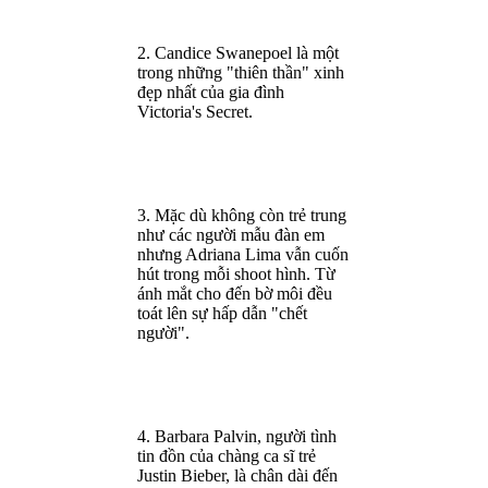
2. Candice Swanepoel là một
trong những "thiên thần" xinh
đẹp nhất của gia đình
Victoria's Secret.
3. Mặc dù không còn trẻ trung
như các người mẫu đàn em
nhưng Adriana Lima vẫn cuốn
hút trong mỗi shoot hình. Từ
ánh mắt cho đến bờ môi đều
toát lên sự hấp dẫn "chết
người".
4. Barbara Palvin, ngư‌ời tìn‌h
tin đồn của chàng ca sĩ trẻ
Justin Bieber, là chân dài đến