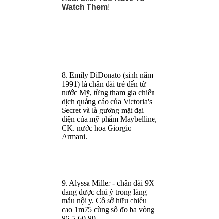
8. Emily DiDonato (sinh năm
1991) là chân dài trẻ đến từ
nước Mỹ, từng tham gia chiến
dịch quảng cáo của Victoria's
Secret và là gương mặt đại
diện của mỹ phẩm Maybelline,
CK, nước hoa Giorgio
Armani.
9. Alyssa Miller - chân dài 9X
đang được chú ý trong làng
mẫu nội y. Cô sở hữu chiều
cao 1m75 cùng số đo ba vòng
86,5-60-89.