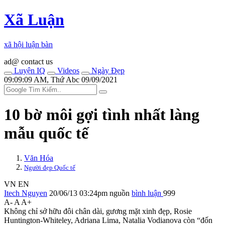
Xã Luận
xã hội luận bàn
ad@ contact us
Luyện IQ
Videos
Ngày Đẹp
09:09:09 AM, Thứ Abc 09/09/2021
10 bờ môi gợi tình nhất làng
mẫu quốc tế
Văn Hóa
Người đẹp Quốc tế
VN
EN
Itech Nguyen
20/06/13 03:24pm
nguồn
bình luận
999
A-
A
A+
Không chỉ sở hữu đôi chân dài, gương mặt xinh đẹp, Rosie
Huntington-Whiteley, Adriana Lima, Natalia Vodianova còn “đốn