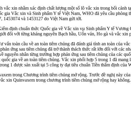
h vắc xin nhằm xác định chất lượng một số lô vắc xin trong bối cản
ốc gia Vắc xin và Sinh phẩm Y tế Việt Nam, WHO đã yêu cầu phòng th
37, 1453074 và 1453127 do Việt Nam gửi tới.
n Kiểm định chuẩn thức Quốc gia về Vắc xin vµ Sinh phẩm Y tế Vương 
 giới đối với từng kháng nguyên Bạch hầu, Uốn ván, Ho gà và vắc xin 
ấn toàn cầu về an toàn tiêm chủng đã đánh giá tính an toàn của vắc xi
ản ứng sau tiêm chủng đã trở thành thách thức rất lớn đối với các nhà
về nguyên nhân từng trường hợp phản ứng sau tiêm chủng của các quốc gi
 quốc gia về an toàn tiêm chủng. Vắc xin phối hợp 5 trong 1 đã mang l
trong 1 được sản xuất tại 5 công ty đạt tiêu chuẩn Tiền thẩm định của
vaxem trong Chương trình tiêm chủng mở rộng. Trước đề nghị này của
i vắc xin Quinvaxem trong chương trình tiêm chủng mở rộng hay không.