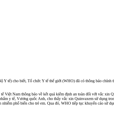
Y tế) cho biết, Tổ chức Y tế thế giới (WHO) đã có thông báo chính t
Y tế Việt Nam thông báo về kết quả kiểm định an toàn đối với vắc xin
h phẩm y tế, Vương quốc Anh, cho thấy vắc xin Quinvaxem sử dụng tro
yền nhiễm phổ biến cho trẻ em. Qua đó, WHO tiếp tục khuyến cáo sử 