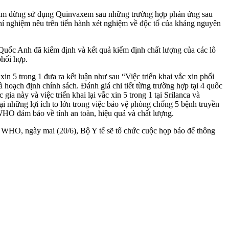
h tạm dừng sử dụng Quinvaxem sau những trường hợp phản ứng sau
í nghiệm nêu trên tiến hành xét nghiệm về độc tố của kháng nguyên
Quốc Anh đã kiểm định và kết quả kiểm định chất lượng của các lô
phối hợp.
n 5 trong 1 đưa ra kết luận như sau “Việc triển khai vắc xin phối
 hoạch định chính sách. Đánh giá chi tiết từng trường hợp tại 4 quốc
a này và việc triển khai lại vắc xin 5 trong 1 tại Srilanca và
ại những lợi ích to lớn trong việc bảo vệ phòng chống 5 bệnh truyền
 WHO đảm bảo về tính an toàn, hiệu quả và chất lượng.
 WHO, ngày mai (20/6), Bộ Y tế sẽ tổ chức cuộc họp báo để thông