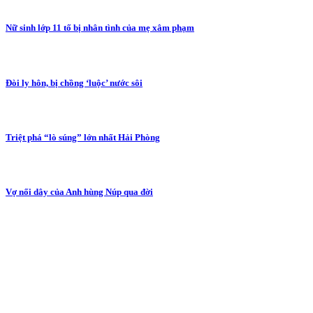
Nữ sinh lớp 11 tố bị nhân tình của mẹ xâm phạm
Đòi ly hôn, bị chồng ‘luộc’ nước sôi
Triệt phá “lò súng” lớn nhất Hải Phòng
Vợ nối dây của Anh hùng Núp qua đời