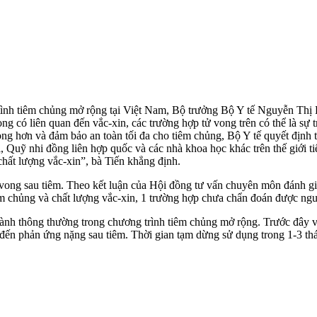
 tình tiêm chủng mở rộng tại Việt Nam, Bộ trưởng Bộ Y tế Nguyễn Thị
 có liên quan đến vắc-xin, các trường hợp t‌ử von‌g trên có thể là sự tr
ng hơn và đảm bảo an toàn tối đa cho tiêm chủng, Bộ Y tế quyết địn
 Quỹ nhi đồng liên hợp quốc và các nhà khoa học khác trên thế giới ti
chất lượng vắc-xin”, bà Tiến khẳng định.
ong sau tiêm. Theo kết luận của Hội đồng tư vấn chuyên môn đánh giá t
iêm chủng và chất lượng vắc-xin, 1 trường hợp chưa chẩn đoán được ng
hành thông thường trong chương trình tiêm chủng mở rộng. Trước đây 
 đến phản ứng nặng sau tiêm. Thời gian tạm dừng sử dụng trong 1-3 th