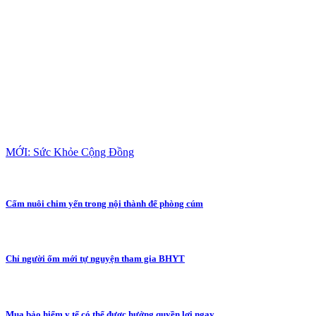
MỚI: Sức Khỏe Cộng Đồng
Cấm nuôi chim yến trong nội thành để phòng cúm
Chỉ người ốm mới tự nguyện tham gia BHYT
Mua bảo hiểm y tế có thể được hưởng quyền lợi ngay