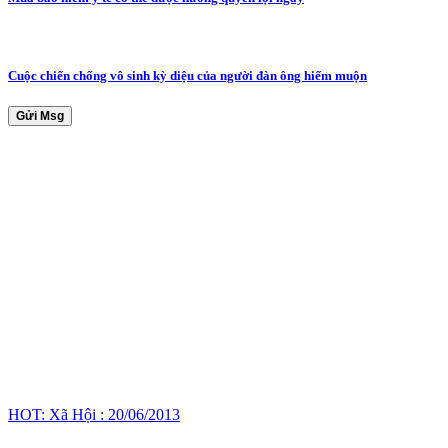
Cuộc chiến chống vô sinh kỳ diệu của người đàn ông hiếm muộn
Gửi Msg
HOT: Xã Hội : 20/06/2013