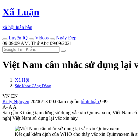
Xã Luận
xã hội luận bàn
Luyện IQ
Videos
Ngày Đẹp
09:09:09 AM, Thứ Abc 09/09/2021
Việt Nam cân nhắc sử dụng lại
Xã Hội
Sức Khỏe Cộng Đồng
VN
EN
Kitty Nguyen
20/06/13 09:00am
nguồn
bình luận
999
A-
A
A+
Sau gần 3 tháng tạm dừng sử dụng vắc xin Quinvaxem, Việt Nam có th
nghị Việt Nam sử dụng lại vắc xin này.
Kết quả kiểm định của WHO cho thấy vắc xin Quinvaxem là an