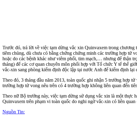
Trước đó, trả lời về việc tạm dừng vắc xin Quinvaxem trong chương
tiêm chủng, dù chưa có bằng chứng chứng minh các trường hợp t‌ử von‌g
hoặc do các bệnh khác như viêm phổi, tim mạch,… nhưng để thận trọ
tháng) để các cơ quan chuyên môn phối hợp với Tổ chức Y tế thế giới,
vắc-xin sang phòng kiểm định độc lập tại nước Anh để kiểm định lại 
Theo đó, 3 tháng đầu năm 2013, toàn quốc ghi nhận 5 trường hợp tử v
trường hợp t‌ử von‌g nêu trên có 4 trường hợp không liên quan đến t
Theo nữ Bộ trưởng này, việc tạm dừng sử dụng vắc xin là một thực 
Quinvaxem trên phạm vi toàn quốc do nghi ngờ vắc-xin có liên quan
Nguồn Tin: