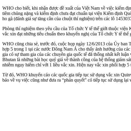
WHO cho biết, khi nhận được đề xuất của Việt Nam về việc kiểm địn
tiêm chủng nặng và kiểm định chưa đạt chuẩn tại viện Kiểm định Qu
ho gà (đánh giá sự tăng cân của chuột thí nghiệm) trên các lô 14530
Phòng thí nghiệm theo yêu cầu của Tổ chức Y tế thế giới thuộc việ
vắc xin đạt những tiêu chuẩn theo khuyến nghị của Tổ chức Y tế thế
WHO cũng chia sẻ, trước đó, cuộc họp ngày 12/6/2013 của Ủy ban Tư v
hợp 5 trong 1 tại các nước Đông Nam Á cho thấy ảnh hưởng của các ph
gia có sự tham gia của các chuyên gia quốc tế đã thống nhất kết luận 
Bhutan là những bài học quý giá về thành công của hệ thống giám sát
nhiễm nguy hiểm chỉ với 1 liều vắc xin. Hiện nay vắc xin phối hợp 5 
Từ đó, WHO khuyến cáo các quốc gia tiếp tục sử dụng vắc xin Quin
báo về vụ việc cũng như đưa ra “phán quyết” có tiếp tục sử dụng lạ