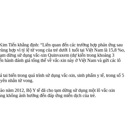
 Kim Tiến khẳng định: “Liên quan đến các trường hợp phản ứng sau
ùng hợp vì tỷ lệ tử vong của trẻ dưới 1 tuổi tại Việt Nam là 15,8 %o,
h tạm dừng sử dụng vắc-xin Quinvaxem (dự kiến trong khoảng 3
ến hành đánh giá tổng thể về vắc-xin này ở Việt Nam và gửi các lô
ai biến trong quá trình sử dụng vắc-xin, sinh phẩm y tế, trong số 5
uyên nhân tử vong.
vào năm 2012, Bộ Y tế đã cho tạm dừng sử dụng một lô vắc-xin
áng không ảnh hưởng đến đáp ứng miễn dịch của trẻ.