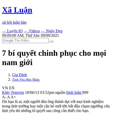
Xã Luận
xã hội luận bàn
Luyện IQ
Videos
Ngày Đẹp
09:09:09 AM, Thứ Abc 09/09/2021
7 bí quyết chinh phục cho mọi
nam giới
Gia Đình
Tình Yêu Hôn Nhân
VN
EN
Kitty Nguyen
18/06/13 03:52pm
nguồn
bình luận
999
A-
A
A+
Dù bạn là ai, một người đàn ông thành đạt với mọi kinh nghiệm
trong tình trường hay một cậu bé mới lớn bắt đầu chạm ngưỡng cửa
tình yêu thì những bí quyết sau cũng cần thiết cho bạn.