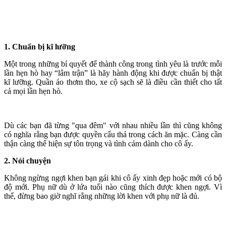
1. Chuẩn bị kĩ lưỡng
Một trong những bí quyết để thành công trong tình yêu là trước mỗi
lần hẹn hò hay “lâm trận” là hãy hành động khi được chuẩn bị thật
kĩ lưỡng. Quần áo thơm tho, xe cộ sạch sẽ là điều cần thiết cho tất
cả mọi lần hẹn hò.
Dù các bạn đã từng "qua đêm" với nhau nhiều lần thì cũng không
có nghĩa rằng bạn được quyền cẩu thả trong cách ăn mặc. Càng cần
thận càng thể hiện sự tôn trọng và tình cảm dành cho cô ấy.
2. Nói chuyện
Không ngừng ngợi khen bạn gái khi cô ấy xinh đẹp hoặc mới có bộ
độ mới. Phụ nữ dù ở lứa tuổi nào cũng thích được khen ngợi. Vì
thế, đừng bao giờ nghĩ rằng những lời khen với phụ nữ là đủ.