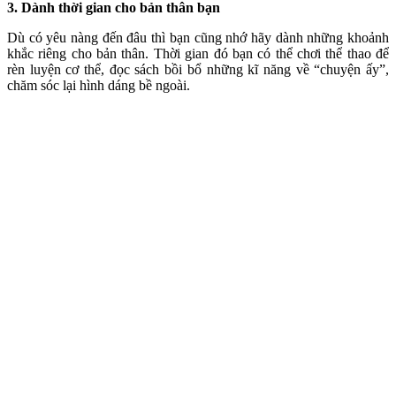
3. Dành thời gian cho bản thân bạn
Dù có yêu nàng đến đâu thì bạn cũng nhớ hãy dành những khoảnh
khắc riêng cho bản thân. Thời gian đó bạn có thể chơi thể thao để
rèn luyện c‌ơ th‌ể, đọc sách bồi bổ những kĩ năng về “chu‌yện ấ‌y”,
chăm sóc lại hình dáng bề ngoài.