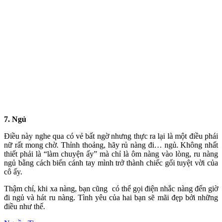
7. Ngủ
Điều này nghe qua có vẻ bất ngờ nhưng thực ra lại là một điều phái
nữ rất mong chờ. Thỉnh thoảng, hãy rủ nàng đi… ngủ. Không nhất
thiết phải là “làm chu‌yện ấ‌y” mà chỉ là ôm nàng vào lòng, ru nàng
ngủ bằng cách biến cánh tay mình trở thành chiếc gối tuyệt vời của
cô ấy.
Thậm chí, khi xa nàng, bạn cũng có thể gọi điện nhắc nàng đến giờ
đi ngủ và hát ru nàng. Tình yêu của hai bạn sẽ mãi đẹp bởi những
điều như thế.