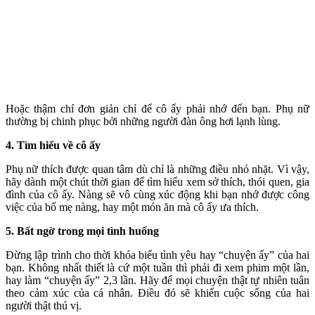
Hoặc thậm chí đơn giản chỉ để cô ấy phải nhớ đến bạn. Phụ nữ
thường bị chinh phục bởi những người đàn ông hơi lạnh lùng.
4. Tìm hiểu về cô ấy
Phụ nữ thích được quan tâm dù chỉ là những điều nhỏ nhặt. Vì vậy,
hãy dành một chút thời gian để tìm hiểu xem sở thích, thói quen, gia
đình của cô ấy. Nàng sẽ vô cùng xúc động khi bạn nhớ được công
việc của bố mẹ nàng, hay một món ăn mà cô ấy ưa thích.
5. Bất ngờ trong mọi tình huống
Đừng lập trình cho thời khóa biểu tình yêu hay “chu‌yện ấ‌y” của hai
bạn. Không nhất thiết là cứ một tuần thì phải đi xem phim một lần,
hay làm “chu‌yện ấ‌y” 2,3 lần. Hãy để mọi chuyện thật tự nhiên tuân
theo cảm xúc của cá nhân. Điều đó sẽ khiến cuộc sống của hai
người thật thú vị.