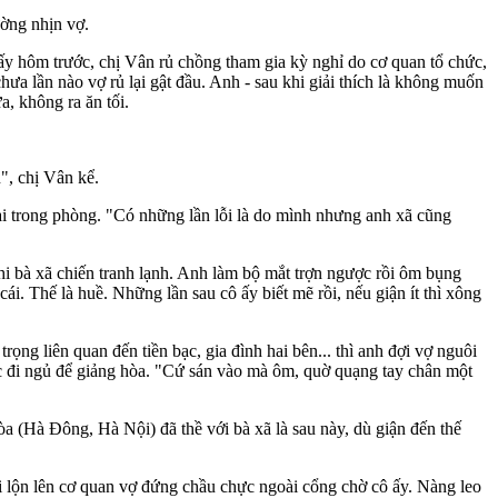
ường nhịn vợ.
 Mấy hôm trước, chị Vân rủ chồng tham gia kỳ nghỉ do cơ quan tổ chức,
ưa lần nào vợ rủ lại gật đầu. Anh - sau khi giải thích là không muốn
a, không ra ăn tối.
", chị Vân kể.
 lại trong phòng. "Có những lần lỗi là do mình nhưng anh xã cũng
hi bà xã chiến tranh lạnh. Anh làm bộ mắt trợn ngược rồi ôm bụng
i. Thế là huề. Những lần sau cô ấy biết mẽ rồi, nếu giận ít thì xông
ọng liên quan đến tiền bạc, gia đình hai bên... thì anh đợi vợ nguôi
lúc đi ngủ để giảng hòa. "Cứ sán vào mà ôm, quờ quạng tay chân một
òa (Hà Đông, Hà Nội) đã thề với bà xã là sau này, dù giận đến thế
i lộn lên cơ quan vợ đứng chầu chực ngoài cổng chờ cô ấy. Nàng leo