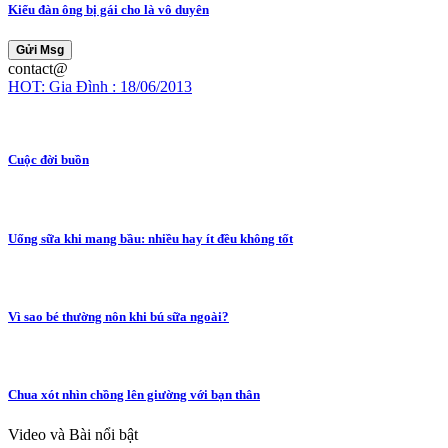
Kiểu đàn ông bị gái cho là vô duyên
Gửi Msg
contact@
HOT: Gia Đình : 18/06/2013
Cuộc đời buồn
Uống sữa khi mang bầu: nhiều hay ít đều không tốt
Vì sao bé thường nôn khi bú sữa ngoài?
Chua xót nhìn chồng lên giường với bạn thân
Video và Bài nổi bật