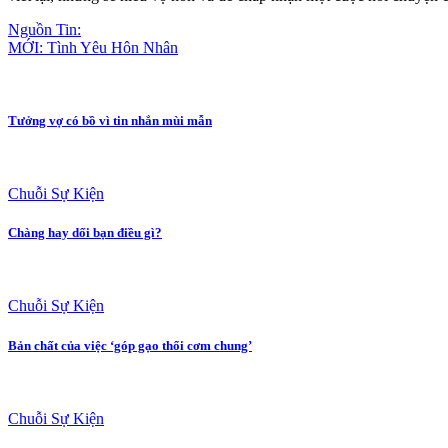
Nguồn Tin:
MỚI: Tình Yêu Hôn Nhân
Tưởng vợ có bồ vì tin nhắn mùi mẫn
Chuỗi Sự Kiện
Chàng hay dối bạn điều gì?
Chuỗi Sự Kiện
Bản chất của việc ‘góp gạo thổi cơm chung’
Chuỗi Sự Kiện