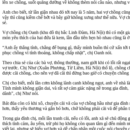
lên xe chồng, suốt quãng đường về không thèm nói câu nào, nhưng và
Anh cho biết, từ lần giận nhau đó tới nay là 5 năm, hai vợ chồng cũ
vậy thì cũng kiềm chế bớt và bây giờ không xưng như thế nữa. Vợ chồn
sẻ.
Vợ chồng chị Oanh (khu đô thị bắc Linh Đàm, Hà Nội) thì có một giao
món yêu thích của hai đứa là kem, lần đầu tiên hẹn hò nhau cũng là ở
“Anh ấy thẳng tính, chẳng để bụng gì, thấy mình buồn thì cứ xấn tới 
phục chồng vì tính thoáng, không chấp nhặt”, chị Oanh nói.
Theo chia sẻ của các bà vợ, thông thường, nam giới khi có lỗi rất ng
vợ trước. Chị Như (Xuân Phương, Từ Liêm, Hà Nội) thổ lộ, chồng ch
được cãi chồng, cho nên vợ đã cãi thì đừng bao giờ có chuyện chồng
Chị cho biết, mỗi lần cơm không lành canh không ngọt, anh về nhà là
Tính mình không giận dai, và rất sợ cảm giác nặng nề trong gia đình
dành", chị Như nói.
Bát đũa còn có khi xô, chuyện cãi vã của vợ chồng hầu như gia đình
hơn, thấy yêu thương và gắn bó hơn, chứ không phải cãi vã để phân 
Trong gia đình chị, mỗi lần tranh cãi, nếu có lỗi, anh xã sẽ chủ động 
thích tình cảm, âu yếm, trừ phi họ không còn quan tâm gì đến mình n
viết lại, nhưng sẽ hiểu vợ hơn và dễ chấp nhận một cuộc nói chuyện 