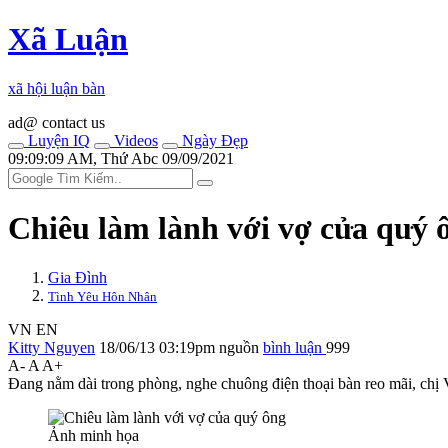
Xã Luận
xã hội luận bàn
ad@ contact us
Luyện IQ
Videos
Ngày Đẹp
09:09:09 AM, Thứ Abc 09/09/2021
Chiêu làm lành với vợ củ‌ּa qu‌ּý 
Gia Đình
Tình Yêu Hôn Nhân
VN
EN
Kitty Nguyen
18/06/13 03:19pm
nguồn
bình luận
999
A-
A
A+
Đang nằm dài trong phòng, nghe chuông điện thoại bàn reo mãi, chị V
Ảnh minh họa