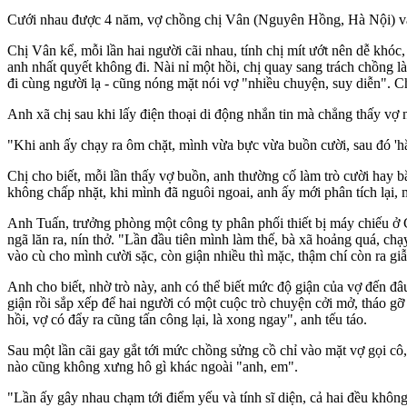
Cưới nhau được 4 năm, vợ chồng chị Vân (Nguyên Hồng, Hà Nội) vẫn r
Chị Vân kể, mỗi lần hai người cãi nhau, tính chị mít ướt nên dễ khóc
anh nhất quyết không đi. Nài nỉ một hồi, chị quay sang trách chồng l
đi cùng người lạ - cũng nóng mặt nói vợ "nhiều chuyện, suy diễn". Ch
Anh xã chị sau khi lấy điện thoại di động nhắn tin mà chẳng thấy vợ nh
"Khi anh ấy chạy ra ôm chặt, mình vừa bực vừa buồn cười, sau đó 'hắn
Chị cho biết, mỗi lần thấy vợ buồn, anh thường cố làm trò cười hay bắ
không chấp nhặt, khi mình đã nguôi ngoai, anh ấy mới phân tích lại, 
Anh Tuấn, trưởng phòng một công ty phân phối thiết bị máy chiếu ở 
ngã lăn ra, nín thở. "Lần đầu tiên mình làm thế, bà xã hoảng quá, ch
vào cù cho mình cười sặc, còn giận nhiều thì mặc, thậm chí còn ra gi
Anh cho biết, nhờ trò này, anh có thể biết mức độ giận của vợ đến đâu
giận rồi sắp xếp để hai người có một cuộc trò chuyện cởi mở, tháo g
hồi, vợ có đẩy ra cũng tấn công lại, là xong ngay", anh tếu táo.
Sau một lần cãi gay gắt tới mức chồng sửng cồ chỉ vào mặt vợ gọi cô,
nào cũng không xưng hô gì khác ngoài "anh, em".
"Lần ấy gây nhau chạm tới điểm yếu và tính sĩ diện, cả hai đều khô