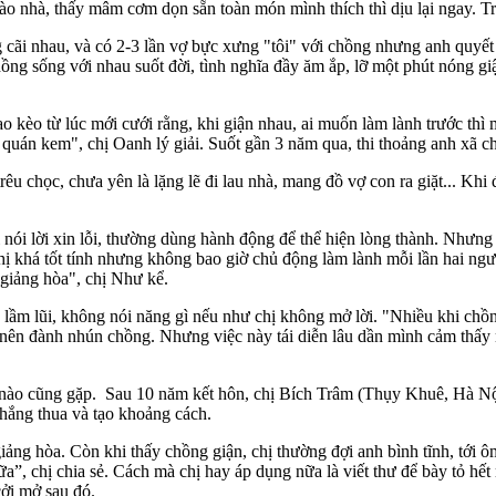
o nhà, thấy mâm cơm dọn sẵn toàn món mình thích thì dịu lại ngay. T
ng cãi nhau, và có 2-3 lần vợ bực xưng "tôi" với chồng nhưng anh quyết
g sống với nhau suốt đời, tình nghĩa đầy ăm ắp, lỡ một phút nóng giận
 kèo từ lúc mới cưới rằng, khi giận nhau, ai muốn làm lành trước thì
 quán kem", chị Oanh lý giải. Suốt gần 3 năm qua, thi thoảng anh xã c
trêu chọc, chưa yên là lặng lẽ đi lau nhà, mang đồ vợ con ra giặt... K
ại nói lời xin lỗi, thường dùng hành động để thể hiện lòng thành. Nhưn
ị khá tốt tính nhưng không bao giờ chủ động làm lành mỗi lần hai ng
 giảng hòa", chị Như kể.
 lầm lũi, không nói năng gì nếu như chị không mở lời. "Nhiều khi chồ
, nên đành nhún chồng. Nhưng việc này tái diễn lâu dần mình cảm thấy
 nào cũng gặp. Sau 10 năm kết hôn, chị Bích Trâm (Thụy Khuê, Hà Nội
thắng thua và tạo khoảng cách.
giảng hòa. Còn khi thấy chồng giận, chị thường đợi anh bình tĩnh, tới ô
ữa”, chị chia sẻ. Cách mà chị hay áp dụng nữa là viết thư để bày tỏ 
cởi mở sau đó.