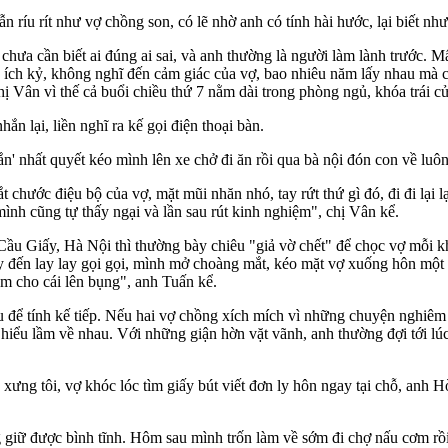
íu rít như vợ chồng son, có lẽ nhờ anh có tính hài hước, lại biết nh
, chưa cần biết ai đúng ai sai, và anh thường là người làm lành trước.
à ích kỷ, không nghĩ đến cảm giác của vợ, bao nhiêu năm lấy nhau mà ch
ị Vân vì thế cả buổi chiều thứ 7 nằm dài trong phòng ngủ, khóa trái cử
ắn lại, liền nghĩ ra kế gọi điện thoại bàn.
' nhất quyết kéo mình lên xe chở đi ăn rồi qua bà nội đón con về luôn
t chước điệu bộ của vợ, mặt mũi nhăn nhó, tay rứt thứ gì đó, đi đi lại
mình cũng tự thấy ngại và lần sau rút kinh nghiệm", chị Vân kể.
Cầu Giấy, Hà Nội thì thường bày chiêu "giả vờ chết" để chọc vợ mỗi k
ạy đến lay lay gọi gọi, mình mở choàng mắt, kéo mặt vợ xuống hôn một cá
ẫm cho cái lên bụng", anh Tuấn kể.
 để tính kế tiếp. Nếu hai vợ chồng xích mích vì những chuyện nghiêm tr
ỡ hiểu lầm về nhau. Với những giận hờn vặt vãnh, anh thường đợi tới 
 xưng tôi, vợ khóc lóc tìm giấy bút viết đơn ly hôn ngay tại chỗ, anh H
ng giữ được bình tĩnh. Hôm sau mình trốn làm về sớm đi chợ nấu cơm rồ