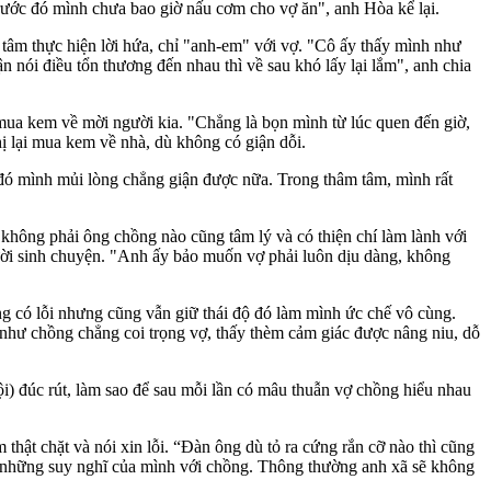
rước đó mình chưa bao giờ nấu cơm cho vợ ăn", anh Hòa kể lại.
 tâm thực hiện lời hứa, chỉ "anh-em" với vợ. "Cô ấy thấy mình như
 nói điều tổn thương đến nhau thì về sau khó lấy lại lắm", anh chia
 mua kem về mời người kia. "Chẳng là bọn mình từ lúc quen đến giờ,
hị lại mua kem về nhà, dù không có giận dỗi.
hi đó mình mủi lòng chẳng giận được nữa. Trong thâm tâm, mình rất
g không phải ông chồng nào cũng tâm lý và có thiện chí làm lành với
ười sinh chuyện. "Anh ấy bảo muốn vợ phải luôn dịu dàng, không
ng có lỗi nhưng cũng vẫn giữ thái độ đó làm mình ức chế vô cùng.
 như chồng chẳng coi trọng vợ, thấy thèm cảm giác được nâng niu, dỗ
) đúc rút, làm sao để sau mỗi lần có mâu thuẫn vợ chồng hiểu nhau
m thật chặt và nói xin lỗi. “Đàn ông dù tỏ ra cứng rắn cỡ nào thì cũng
hết những suy nghĩ của mình với chồng. Thông thường anh xã sẽ không