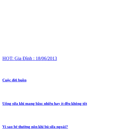
HOT: Gia Đình : 18/06/2013
Cuộc đời buồn
Uống sữa khi mang bầu: nhiều hay ít đều không tốt
Vì sao bé thường nôn khi bú sữa ngoài?