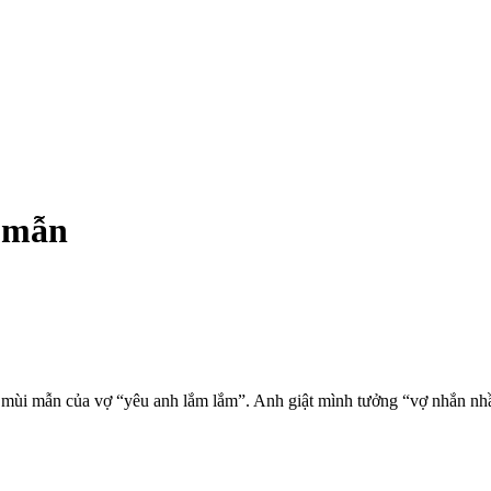
i mẫn
mùi mẫn của vợ “yêu anh lắm lắm”. Anh giật mình tưởng “vợ nhắn nh