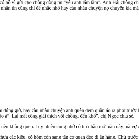
 bồ vì gửi cho chồng dòng tin “yêu anh lắm lắm”. Anh Hải chồng chị v
ng nhắn tin cũng chỉ để nhắc nhở hay càu nhàu chuyện nọ chuyện kia mà 
ơm đúng giờ, hay càu nhàu chuyện anh quên đem quần áo ra phơi trước
o à”. Lại mất công giải thích với chồng, đến khổ”, chị Ngọc chia sẻ.
 nên không quen. Tuy nhiên cũng nhờ có tin nhắn mở màn này mà vợ ch
hưa các kiểu, có hôm còn sang tận cơ quan đèo đi ăn hàng. Chứ trước đ