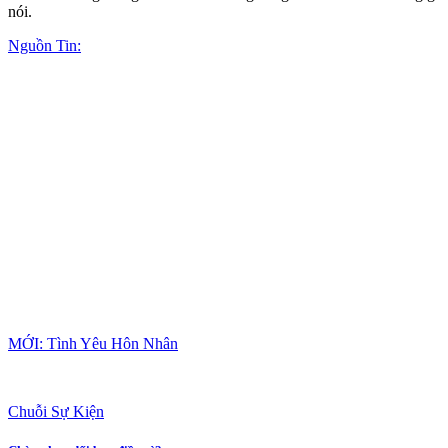
nói.
Nguồn Tin:
MỚI: Tình Yêu Hôn Nhân
Chuỗi Sự Kiện