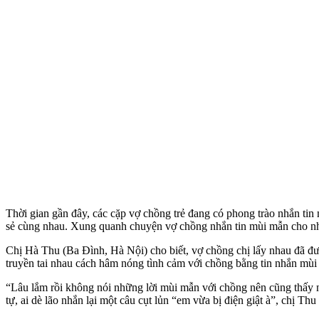
Thời gian gần đây, các cặp vợ chồng trẻ đang có phong trào nhắn tin
sẻ cùng nhau. Xung quanh chuyện vợ chồng nhắn tin mùi mẫn cho nh
Chị Hà Thu (Ba Đình, Hà Nội) cho biết, vợ chồng chị lấy nhau đã đ
truyền tai nhau cách hâm nóng tình cảm với chồng bằng tin nhắn mùi
“Lâu lắm rồi không nói những lời mùi mẫn với chồng nên cũng thấy
tự, ai dè lão nhắn lại một câu cụt lủn “em vừa bị điện giật à”, chị Thu