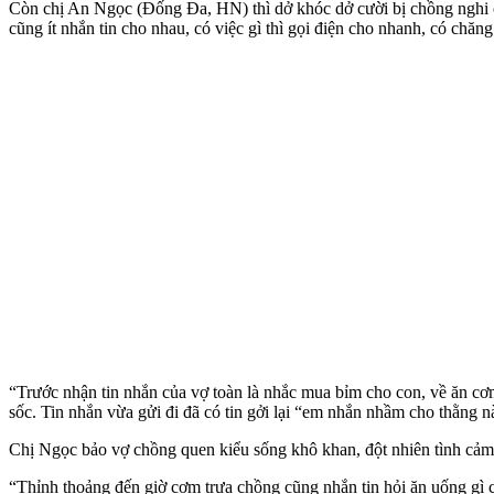
Còn chị An Ngọc (Đống Đa, HN) thì dở khóc dở cười bị chồng nghi có
cũng ít nhắn tin cho nhau, có việc gì thì gọi điện cho nhanh, có chă
“Trước nhận tin nhắn của vợ toàn là nhắc mua bỉm cho con, về ăn c
sốc. Tin nhắn vừa gửi đi đã có tin gởi lại “em nhắn nhầm cho thằng nà
Chị Ngọc bảo vợ chồng quen kiểu sống khô khan, đột nhiên tình cảm
“Thỉnh thoảng đến giờ cơm trưa chồng cũng nhắn tin hỏi ăn uống gì c