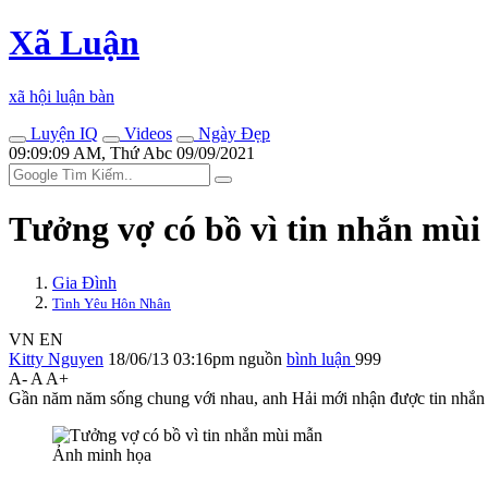
Xã Luận
xã hội luận bàn
Luyện IQ
Videos
Ngày Đẹp
09:09:09 AM, Thứ Abc 09/09/2021
Tưởng vợ có bồ vì tin nhắn mù
Gia Đình
Tình Yêu Hôn Nhân
VN
EN
Kitty Nguyen
18/06/13 03:16pm
nguồn
bình luận
999
A-
A
A+
Gần năm năm sống chung với nhau, anh Hải mới nhận được tin nhắn 
Ảnh minh họa