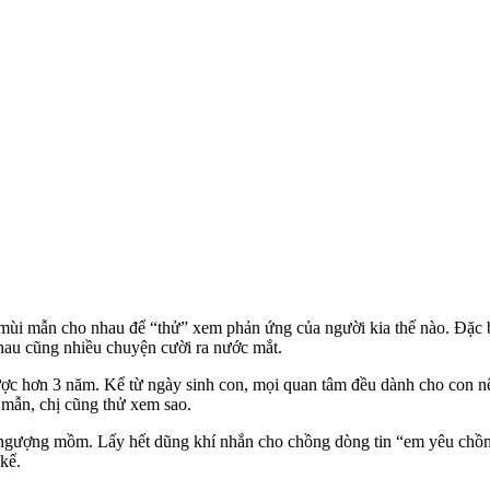
 mùi mẫn cho nhau để “thử” xem phản ứng của người kia thế nào. Đặc bi
au cũng nhiều chuyện cười ra nước mắt.
ược hơn 3 năm. Kể từ ngày sinh con, mọi quan tâm đều dành cho con n
 mẫn, chị cũng thử xem sao.
 ngượng mồm. Lấy hết dũng khí nhắn cho chồng dòng tin “em yêu chồn
 kể.