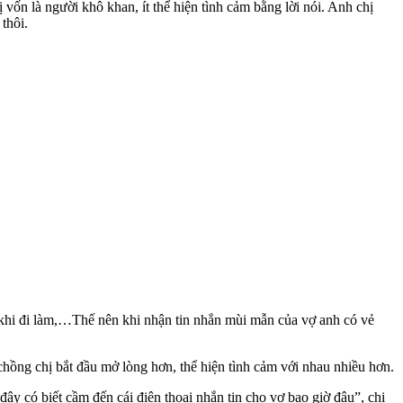
ốn là người khô khan, ít thể hiện tình cảm bằng lời nói. Anh chị
thôi.
 khi đi làm,…Thế nên khi nhận tin nhắn mùi mẫn của vợ anh có vẻ
ồng chị bắt đầu mở lòng hơn, thể hiện tình cảm với nhau nhiều hơn.
ây có biết cầm đến cái điện thoại nhắn tin cho vợ bao giờ đâu”, chị