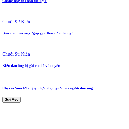
Chàng hay dối bạn điều gì?
Chuỗi Sự Kiện
Bản chất của việc ‘góp gạo thổi cơm chung’
Chuỗi Sự Kiện
Kiểu đàn ông bị gái cho là vô duyên
Chị em ‘mách’ bí quyết lựa chọn giữa hai người đàn ông
Gửi Msg