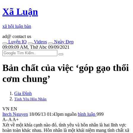
Xã Luận
xã hội luận bàn
ad@ contact us
Luyện IQ
Videos
Ngày Đẹp
09:09:09 AM, Thứ Abc 09/09/2021
Bản chất của việc ‘góp gạo thổi
cơm chung’
Gia Đình
Tình Yêu Hôn Nhân
VN
EN
Itech Nguyen
18/06/13 01:43pm
nguồn
bình luận
999
A-
A
A+
Xét về một khía cạnh nào đó, tình yêu và hôn nhân là hai lĩnh vực
hoàn toàn khác nhau. Hôn nhân là một khái niệm mang tính chất xã