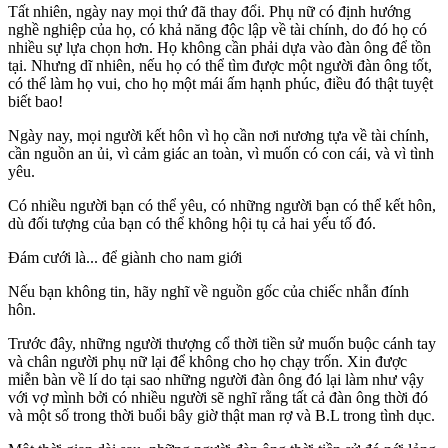
Tất nhiên, ngày nay mọi thứ đã thay đổi. Phụ nữ có định hướng
nghề nghiệp của họ, có khả năng độc lập về tài chính, do đó họ có
nhiều sự lựa chọn hơn. Họ không cần phải dựa vào đàn ông để tồn
tại. Nhưng dĩ nhiên, nếu họ có thể tìm được một người đàn ông tốt,
có thể làm họ vui, cho họ một mái ấm hạnh phúc, điều đó thật tuyệt
biết bao!
Ngày nay, mọi người kết hôn vì họ cần nơi nương tựa về tài chính,
cần nguồn an ủi, vì cảm giác an toàn, vì muốn có con cái, và vì tình
yêu.
Có nhiều người bạn có thể yêu, có những người bạn có thể kết hôn,
dù đối tượng của bạn có thể không hội tụ cả hai yếu tố đó.
Đám cưới là... để giành cho nam giới
Nếu bạn không tin, hãy nghĩ về nguồn gốc của chiếc nhẫn đính
hôn.
Trước đây, những người thượng cổ thời tiền sử muốn buộc cánh tay
và chân người phụ nữ lại để không cho họ chạy trốn. Xin được
miễn bàn về lí do tại sao những người đàn ông đó lại làm như vậy
với vợ mình bởi có nhiều người sẽ nghĩ rằng tất cả đàn ông thời đó
và một số trong thời buổi bây giờ thật man rợ và B.L trong tìn‌ּh dụ‌ּc.