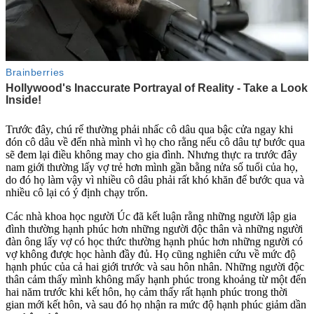
Trước đây, chú rể thường phải nhấc cô dâu qua bậc cửa ngay khi
đón cô dâu về đến nhà mình vì họ cho rằng nếu cô dâu tự bước qua
sẽ đem lại điều không may cho gia đình. Nhưng thực ra trước đây
nam giới thường lấy vợ trẻ hơn mình gần bằng nửa số tuổi của họ,
do đó họ làm vậy vì nhiều cô dâu phải rất khó khăn để bước qua và
nhiều cô lại có ‎ý định chạy trốn.
Các nhà khoa học người Úc đã kết luận rằng những người lập gia
đình thường hạnh phúc hơn những người độc thân và những người
đàn ông lấy vợ có học thức thường hạnh phúc hơn những người có
vợ không được học hành đầy đủ. Họ cũng nghiên cứu về mức độ
hạnh phúc của cả hai giới trước và sau hôn nhân. Những người độc
thân cảm thấy mình không mấy hạnh phúc trong khoảng từ một đến
hai năm trước khi kết hôn, họ cảm thấy rất hạnh phúc trong thời
gian mới kết hôn, và sau đó họ nhận ra mức độ hạnh phúc giảm dần