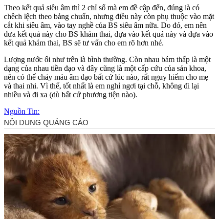
Theo kết quả siêu âm thì 2 chỉ số mà em đề cập đến, đúng là có
chêch lệch theo bảng chuẩn, nhưng điều này còn phụ thuộc vào mặt
cắt khi siêu âm, vào tay nghề của BS siêu âm nữa. Do đó, em nên
đưa kết quả này cho BS khám thai, dựa vào kết quả này và dựa vào
kết quả khám thai, BS sẽ tư vấn cho em rõ hơn nhé.
Lượng nước ối như trên là bình thường. Còn nhau bám thấp là một
dạng của nhau tiền đạo và đây cũng là một cấp cứu của sản khoa,
nên có thể chảy máu â‌ּm đạ‌ּo bất cứ lúc nào, rất nguy hiểm cho mẹ
và thai nhi. Vì thế, tốt nhất là em nghỉ ngơi tại chỗ, không đi lại
nhiều và đi xa (dù bất cứ phương tiện nào).
Nguồn Tin: