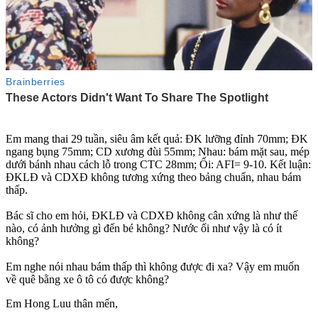
Em mang thai 29 tuần, siêu âm kết quả: ĐK lưỡng đỉnh 70mm; ĐK
ngang bụng 75mm; CD xương đùi 55mm; Nhau: bám mặt sau, mép
dưới bánh nhau cách lỗ trong CTC 28mm; Ối: AFI= 9-10. Kết luận:
ĐKLĐ và CDXĐ không tương xứng theo bảng chuẩn, nhau bám
thấp.
Bác sĩ cho em hỏi, ĐKLĐ và CDXĐ không cân xứng là như thế
nào, có ảnh hưởng gì đến bé không? Nước ối như vậy là có ít
không?
Em nghe nói nhau bám thấp thì không được đi xa? Vậy em muốn
về quê bằng xe ô tô có được không?
Em Hong Luu thân mến,