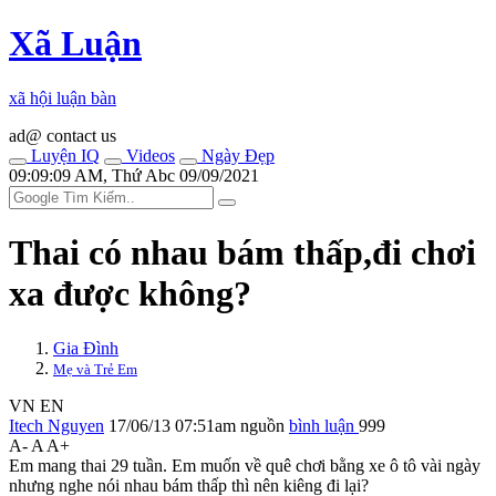
Xã Luận
xã hội luận bàn
ad@ contact us
Luyện IQ
Videos
Ngày Đẹp
09:09:09 AM, Thứ Abc 09/09/2021
Thai có nhau bám thấp,đi chơi
xa được không?
Gia Đình
Mẹ và Trẻ Em
VN
EN
Itech Nguyen
17/06/13 07:51am
nguồn
bình luận
999
A-
A
A+
Em mang thai 29 tuần. Em muốn về quê chơi bằng xe ô tô vài ngày
nhưng nghe nói nhau bám thấp thì nên kiêng đi lại?