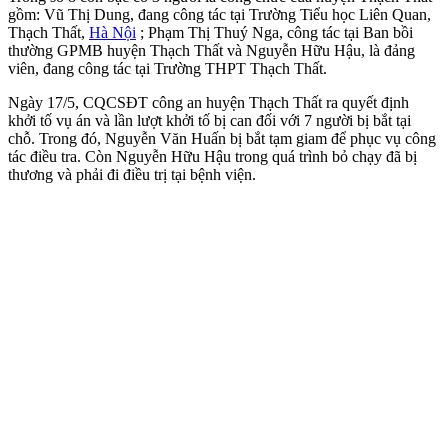
gồm: Vũ Thị Dung, đang công tác tại Trường Tiểu học Liên Quan,
Thạch Thất,
Hà Nội
; Phạm Thị Thuý Nga, công tác tại Ban bồi
thường GPMB huyện Thạch Thất và Nguyễn Hữu Hậu, là đảng
viên, đang công tác tại Trường THPT Thạch Thất.
Ngày 17/5, CQCSĐT công an huyện Thạch Thất ra quyết định
khởi tố vụ án và lần lượt khởi tố bị can đối với 7 người bị bắt tại
chỗ. Trong đó, Nguyễn Văn Huấn bị bắt tạm giam để phục vụ công
tác điều tra. Còn Nguyễn Hữu Hậu trong quá trình bỏ chạy đã bị
thương và phải đi điều trị tại bệnh viện.