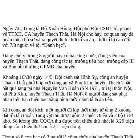
Ngày 7/6, Trung tá Đỗ Xuân Hùng, Đội phó Đội CSĐT tội phạm
về TTXH, CA huyện Thạch Thất, Hà Nội cho hay, cơ quan này đã
hoàn thiện hồ sơ và ra quyết định khởi tố vụ án, khởi tố bị can đối
với 7/8 người về tội “Đánh bạc".
Đáng chú ý, trong 8 người này có ba công chức, đảng viên của
huyện Thạch Thất, đang công tác tại trường tiểu học, trường cấp III
và Ban bồi thường GPMB của huyện.
Khoảng 16h30 ngày 14/5, Đội cảnh sát Hình Sự, công an huyện
Thạch Thất phối hợp với công an xã Phú Kim, huyện Thạch Thất
bắt quả tang tại nhà Nguyễn Văn Huấn (SN 1971, trú tại thôn Nội,
xã Phú Kim, huyện Thạch Thất, Hà Nội), 8 người đang sát phạt
nhau trên hai chiếu bạc bằng hình thức đánh tá lả ăn tiền.
Khi công an đột kích, một người đã kịp thời nhảy từ tầng 2 xuống
đất rồi tẩu thoát. Tang vật thu được gồm 2 chiếc chiếu và 2 bộ tú lơ
khơ. Số lượng tiền CQCA thu được trên chiếu thứ nhất là 3,25 triệu
đồng còn chiếu thứ hai là 2,1 triệu đồng.
Trong số 8 con bạc có 3 người là công chức của huyện Thạch Thất