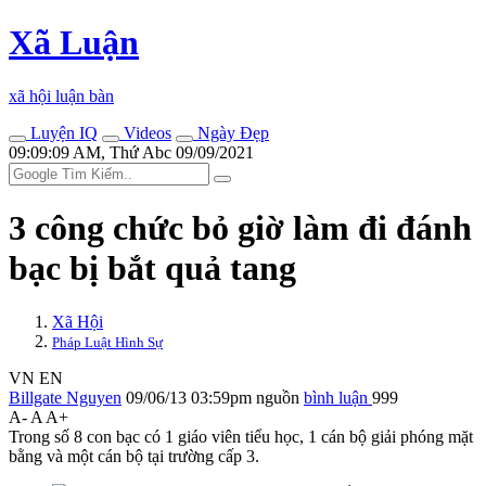
Xã Luận
xã hội luận bàn
Luyện IQ
Videos
Ngày Đẹp
09:09:09 AM, Thứ Abc 09/09/2021
3 công chức bỏ giờ làm đi đánh
bạc bị bắt quả tang
Xã Hội
Pháp Luật Hình Sự
VN
EN
Billgate Nguyen
09/06/13 03:59pm
nguồn
bình luận
999
A-
A
A+
Trong số 8 con bạc có 1 giáo viên tiểu học, 1 cán bộ giải phóng mặt
bằng và một cán bộ tại trường cấp 3.