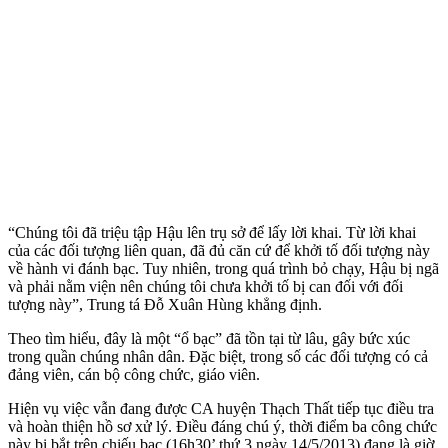
“Chúng tôi đã triệu tập Hậu lên trụ sở để lấy lời khai. Từ lời khai
của các đối tượng liên quan, đã đủ căn cứ để khởi tố đối tượng này
về hành vi đánh bạc. Tuy nhiên, trong quá trình bỏ chạy, Hậu bị ngã
và phải nằm viện nên chúng tôi chưa khởi tố bị can đối với đối
tượng này”, Trung tá Đỗ Xuân Hùng khẳng định.
Theo tìm hiểu, đây là một “ổ bạc” đã tồn tại từ lâu, gây bức xúc
trong quần chúng nhân dân. Đặc biệt, trong số các đối tượng có cả
đảng viên, cán bộ công chức, giáo viên.
Hiện vụ việc vẫn đang được CA huyện Thạch Thất tiếp tục điều tra
và hoàn thiện hồ sơ xử lý. Điều đáng chú ý, thời điểm ba công chức
này bị bắt trên chiếu bạc (16h30’ thứ 3 ngày 14/5/2013) đang là giờ