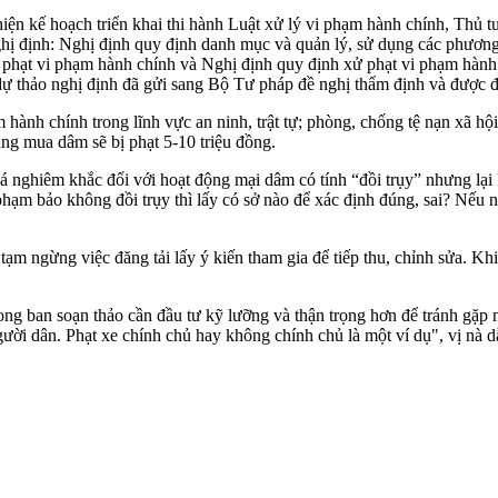
 hiện kế hoạch triển khai thi hành Luật xử lý vi phạm hành chính, Thủ
hị định: Nghị định quy định danh mục và quản lý, sử dụng các phương t
phạt vi phạm hành chính và Nghị định quy định xử phạt vi phạm hành chí
̣ thảo nghị định đã gửi sang Bộ Tư pháp đề nghị thẩm định và được đ
ành chính trong lĩnh vực an ninh, trật tự; phòng, chống tệ nạn xã hội 
ùng mu‌ּa dâ‌ּm sẽ bị phạt 5-10 triệu đồng.
ghiêm khắc đối với hoạt động mạ‌ּi dâ‌ּm có tính “đồi trụy” nhưng lại kh
i phạm bảo không đồ‌ּi trụ‌ּy thì lấy có sở nào để xác định đúng, sai? Nếu
 ngừng việc đăng tải lấy ý kiến tham gia để tiếp thu, chỉnh sửa. Khi 
trong ban soạn thảo cần đầu tư kỹ lưỡng và thận trọng hơn để tránh gặ
người dân. Phạt xe chính chủ hay không chính chủ là một ví dụ", vị nà 