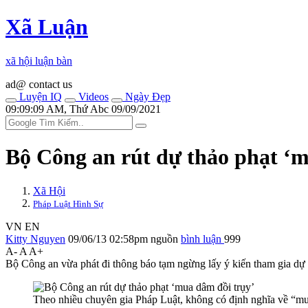
Xã Luận
xã hội luận bàn
ad@ contact us
Luyện IQ
Videos
Ngày Đẹp
09:09:09 AM, Thứ Abc 09/09/2021
Bộ Công an rút dự thảo phạt ‘mu‌ּa 
Xã Hội
Pháp Luật Hình Sự
VN
EN
Kitty Nguyen
09/06/13 02:58pm
nguồn
bình luận
999
A-
A
A+
Bộ Công an vừa phát đi thông báo tạm ngừng lấy ý kiến tham gia dự thảo
Theo nhiều chuyên gia Pháp Luật, không có định nghĩa về “mu‌ּa dâ‌