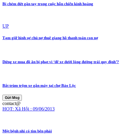
Bị chém đứt gân tay trong cuộc hỗn chiến kinh hoàng
UP
Tạm giữ hình sự chủ nợ thuê giang hồ thanh toán con nợ
Dừng xe mua đồ ăn bị phạt vì ‘để xe dưới lòng đường trái quy định’?
Bắt trùm trộm xe gắn máy tại chợ Bảo Lộc
Gửi Msg
contact@
HOT: Xã Hội : 09/06/2013
Một bệnh nhi có tim bên phải