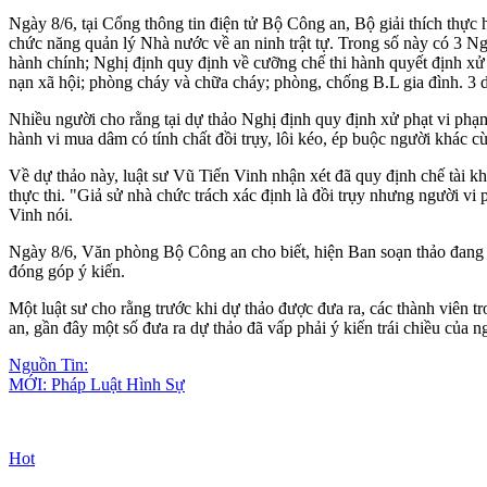
Ngày 8/6, tại Cổng thông tin điện tử Bộ Công an, Bộ giải thích thực
chức năng quản lý Nhà nước về an ninh trật tự. Trong số này có 3 Ng
hành chính; Nghị định quy định về cưỡng chế thi hành quyết định xử 
nạn xã hội; phòng cháy và chữa cháy; phòng, chống B.L gia đình. 3 dư
Nhiều người cho rằng tại dự thảo Nghị định quy định xử phạt vi phạm h
hành vi mu‌ּa dâ‌ּm có tính chất đồ‌ּi trụ‌ּy, lôi kéo, ép buộc người khác c
Về dự thảo này, luật sư Vũ Tiến Vinh nhận xét đã quy định chế tài khá n
thực thi. "Giả sử nhà chức trách xác định là đồ‌ּi trụ‌ּy nhưng người v
Vinh nói.
Ngày 8/6, Văn phòng Bộ Công an cho biết, hiện Ban soạn thảo đang tạm
đóng góp ý kiến.
Một luật sư cho rằng trước khi dự thảo được đưa ra, các thành viên 
an, gần đây một số đưa ra dự thảo đã vấp phải ý kiến trái chiều của 
Nguồn Tin:
MỚI: Pháp Luật Hình Sự
Hot