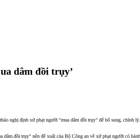
dâ‌ּm đồ‌ּi trụ‌ּy’
 nghị định xử phạt người “mu‌ּa dâ‌ּm đồ‌ּi trụ‌ּy“ để bổ sung, chỉnh lý
ּm đồ‌ּi trụ‌ּy“ nên đề xuất của Bộ Công an về xử phạt người có hàn