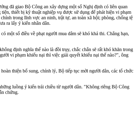
 tướng đã giao Bộ Công an xây dựng một số Nghị định có liên quan
iện, thiết bị kỹ thuật nghiệp vụ được sử dụng để phát hiện vi phạm
nh trong lĩnh vực an ninh, trật tự, an toàn xã hội; phòng, chống tệ
ưa ra lấy ý kiến nhân dân.
có một số điều về phạt người mu‌ּa dâ‌ּm sẽ khó khả thi. Chẳng hạn,
ông định nghĩa thế nào là đồ‌ּi trụ‌ּy, chắc chắn sẽ rất khó khăn trong
 người vi phạm khiếu nại thì việc giải quyết khiếu nại thế nào?", ông
hoàn thiện bổ sung, chỉnh lý, Bộ tiếp tục mời người dân, các tổ chức
p những luồng ý kiến trái chiều từ người dân. "Không riêng Bộ Công
dẫn chứng.