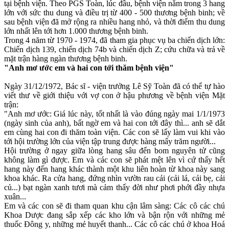
tại bệnh viện. Theo PGS Toàn, lúc đầu, bệnh viện nằm trong 3 hang
lớn với sức thu dung và điều trị từ 400 - 500 thương bệnh binh; về
sau bệnh viện đã mở rộng ra nhiều hang nhỏ, và thời điểm thu dung
lớn nhất lên tới hơn 1.000 thương bệnh binh.
Trong 4 năm từ 1970 - 1974, đã tham gia phục vụ ba chiến dịch lớn:
Chiến dịch 139, chiến dịch 74b và chiến dịch Z; cứu chữa và trả về
mặt trận hàng ngàn thương bệnh binh.
"Anh mơ ước em và hai con tới thăm bệnh viện"
Ngày 31/12/1972, Bác sĩ - viện trưởng Lê Sỹ Toàn đã có thể tự hào
viết thư về giới thiệu với vợ con ở hậu phương về bệnh viện Mặt
trận:
"Anh mơ ước: Giá lúc này, tốt nhất là vào đúng ngày mai 1/1/1973
(ngày sinh của anh), bất ngờ em và hai con tới đây thì... anh sẽ dắt
em cùng hai con đi thăm toàn viện. Các con sẽ lấy làm vui khi vào
tới hội trường lớn của viện tập trung được hàng mấy trăm người...
Hội trường ở ngay giữa lòng hang sâu đến bom nguyên tử cũng
không làm gì được. Em và các con sẽ phát mệt lên vì cứ thấy hết
hang này đến hang khác thành một khu liên hoàn từ khoa này sang
khoa khác. Ra cửa hang, đứng nhìn vườn rau cải (cải lá, cải bẹ, cải
củ...) bạt ngàn xanh tươi mà cảm thấy đời như phơi phới đầy nhựa
xuân...
Em và các con sẽ đi tham quan khu cận lâm sàng: Các cô các chú
Khoa Dược đang sắp xếp các kho lớn và bận rộn với những mẻ
thuốc Đông y, những mẻ huyết thanh... Các cô các chú ở khoa Hoá