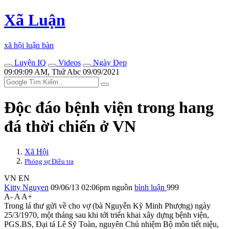
Xã Luận
xã hội luận bàn
Luyện IQ
Videos
Ngày Đẹp
09:09:09 AM, Thứ Abc 09/09/2021
Độc đáo bệnh viện trong hang
đá thời chiến ở VN
Xã Hội
Phóng sự Điều tra
VN
EN
Kitty Nguyen
09/06/13 02:06pm
nguồn
bình luận
999
A-
A
A+
Trong lá thư gửi về cho vợ (bà Nguyễn Kỳ Minh Phượng) ngày
25/3/1970, một tháng sau khi tới triển khai xây dựng bệnh viện,
PGS.BS, Đại tá Lê Sỹ Toàn, nguyên Chủ nhiệm Bộ môn tiết niệu,