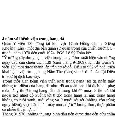
4 năm với bệnh viện trong hang đá
Quân Y viện 139 đóng tại khu vực Cánh Đồng Chum, Xiêng
Khoảng, Lào - một địa bàn quân sự quan trọng của chiến trường C -
từ đầu năm 1970 đến cuối 1974. PGS Lê Sỹ Toàn kể:
"Ý tưởng xây dựng bệnh viện trong hang được xuất hiện vào những
ngày đầu của chiến dịch 139 (cuối tháng 9/1969). Khi đó Quân Y
viện 139 mới được thành lập trên cơ sở đội Điều trị 952 và phải triển
khai bệnh viện trong hang Nậm The (Lào) vì cơ sở cũ của đội Điều
trị 952 bị địch bao vây.
Trong thời gian bệnh viện triển khai trong hang, tôi đã nhận thấy
những ưu điểm của hang đá như: độ an toàn cao khi địch bắn phá;
mùa nắng thì ở trong hang rất mát trong khi đó mùa rét (kể cả khi
ngoài trời nhiệt độ xuống tới 0 độ) trong hang lại ấm; trong hang
không có ruồi xanh, ruồi vàng và ít muỗi sốt rét (những côn trùng
nguy hiểm); việc bảo quản máy móc, dự trữ lương thực, thực phẩm
có nhiều thuận lợi...".
Tháng 3/1970, những thương binh đầu tiên được đưa đến cứu chữa