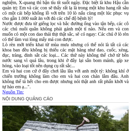
nghiệm, X-quang thì bận tíu tít suốt ngày. Đặc biệt là khu Hậu cần
quản trị: Em và các con sẽ thấy rất lạ là trong một khu hang rất sâu
có một cái bếp khổng lồ với trên 10 lò nấu cùng một lúc phục vụ
cho gần 1.000 suất ăn với đủ các chế độ bệnh lý!
Nước được đưa từ giếng lọc và bắc đường ống vào tận bếp, các cô
các chú nuôi quân không phải gánh một tí nào. Nếu em và con
muốn có một con dao thái thịt thật sắc, sẽ có ngay: Các chú ở lò rèn
có thể làm vui lòng mấy má con được.
Lò rèn mới triển khai từ mùa mưa nhưng có thể nói là tất cả các
khoa ban đều không bị thiếu các mặt hàng như dao, cuốc, xẻng,
đục, tràng, đinh sắt các loại... Các thứ này không thể chở từ bên
nước sang vì quá lâu, trong khi ở đây lại sẵn bom mảnh, gíp xe
hỏng, vào loại tốt nên dụng cụ rất sắc...
Em và hai con cứ ở đây chơi lâu lâu với anh một tý: không khí ở
chiến trường không làm cho em và hai con chán lắm đâu. Anh
không thể tả hết cho em được nhưng nói thật anh rất phấn khởi và
tự hào em ạ...".
Nguồn Tin: