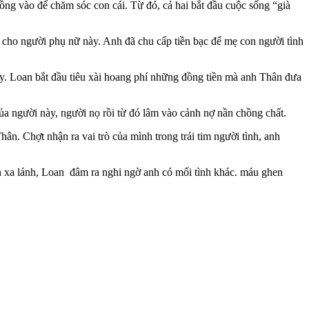
ồng vào để chăm sóc con cái. Từ đó, cả hai bắt đầu cuộc sống “già
o cho người phụ nữ này. Anh đã chu cấp tiền bạc để mẹ con ngư‌ời tìn‌h
ày. Loan bắt đầu tiêu xài hoang phí những đồng tiền mà anh Thân đưa
ủa người này, người nọ rồi từ đó lâm vào cảnh nợ nần chồng chất.
n. Chợt nhận ra vai trò của mình trong trái tim ngư‌ời tìn‌h, anh
n xa lánh, Loan đâm ra nghi ngờ anh có mối tình khác. máu ghen