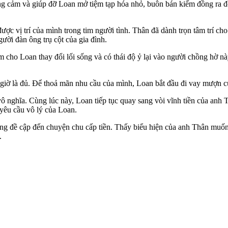
ơng cảm và giúp đỡ Loan mở tiệm tạp hóa nhỏ, buôn bán kiếm đồng ra đ
c vị trí của mình trong tim ngư‌ời tìn‌h. Thân đã dành trọn tâm trí ch
ười đàn ông trụ cột của gia đình.
m cho Loan thay đổi lối sống và có thái độ ỷ lại vào người chồng hờ n
 giờ là đủ. Để thoả mãn nhu cầu của mình, Loan bắt đầu đi vay mượn c
 nghĩa. Cùng lúc này, Loan tiếp tục quay sang vòi vĩnh tiền của anh Thâ
yêu cầu vô lý của Loan.
ông đề cập đến chuyện chu cấp tiền. Thấy biểu hiện của anh Thân muố
.