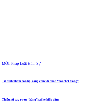
MỚI: Pháp Luật Hình Sự
Tử hình nhóm cán bộ, công chức đi buôn “cái chết trắng”
Thiếu nữ say rượu ‘thắng’ hai kẻ hiếp dâm