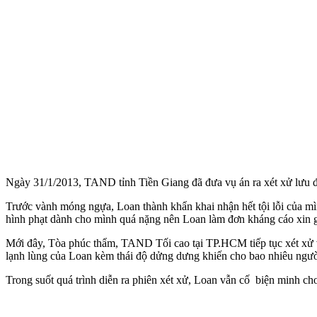
Ngày 31/1/2013, TAND tỉnh Tiền Giang đã đưa vụ án ra xét xử lưu độ
Trước vành móng ngựa, Loan thành khẩn khai nhận hết tội lỗi của mì
hình phạt dành cho mình quá nặng nên Loan làm đơn kháng cáo xin g
Mới đây, Tòa phúc thẩm, TAND Tối cao tại TP.HCM tiếp tục xét xử v
lạnh lùng của Loan kèm thái độ dửng dưng khiến cho bao nhiêu ngư
Trong suốt quá trình diễn ra phiên xét xử, Loan vẫn cố biện minh ch