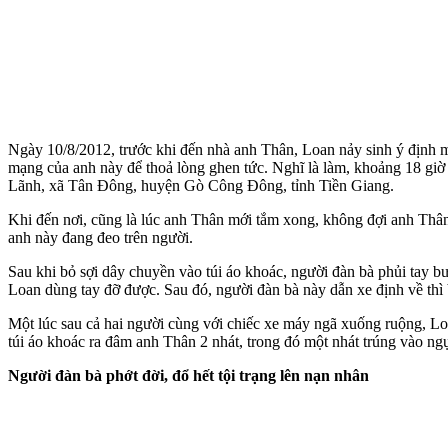
Ngày 10/8/2012, trước khi đến nhà anh Thân, Loan nảy sinh ý định man
mạng của anh này để thoả lòng ghen tức. Nghĩ là làm, khoảng 18 giờ
Lãnh, xã Tân Đông, huyện Gò Công Đông, tỉnh Tiền Giang.
Khi đến nơi, cũng là lúc anh Thân mới tắm xong, không đợi anh Thân
anh này đang đeo trên người.
Sau khi bỏ sợi dây chuyền vào túi áo khoác, người đàn bà phủi tay 
Loan dùng tay đỡ được. Sau đó, người đàn bà này dẫn xe định về thì 
Một lúc sau cả hai người cùng với chiếc xe máy ngã xuống ruộng, Lo
túi áo khoác ra đâm anh Thân 2 nhát, trong đó một nhát trúng vào ngực
Người đàn bà phớt đời, đổ hết tội trạng lên nạn nhân