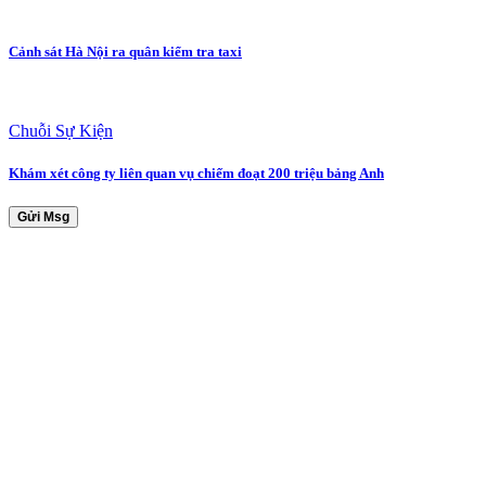
Cảnh sát Hà Nội ra quân kiểm tra taxi
Chuỗi Sự Kiện
Khám xét công ty liên quan vụ chiếm đoạt 200 triệu bảng Anh
Gửi Msg