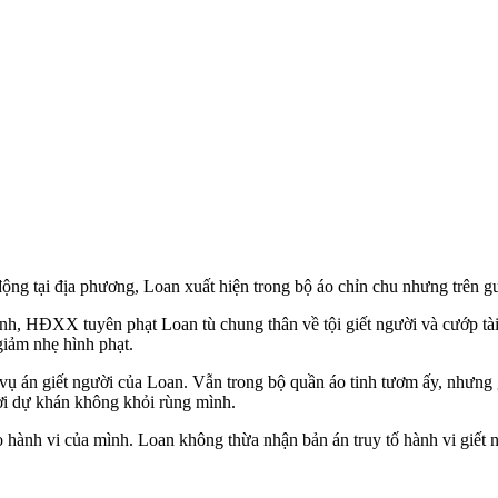
ng tại địa phương, Loan xuất hiện trong bộ áo chỉn chu nhưng trên gư
nh, HĐXX tuyên phạt Loan tù chung thân về tội giết người và cướp tà
iảm nhẹ hình phạt.
ụ án giết người của Loan. Vẫn trong bộ quần áo tinh tươm ấy, nhưng
ời dự khán không khỏi rùng mình.
o hành vi của mình. Loan không thừa nhận bản án truy tố hành vi giết 