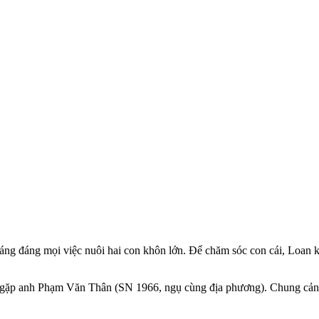
ng đáng mọi việc nuôi hai con khôn lớn. Để chăm sóc con cái, Loan kh
 gặp anh Phạm Văn Thân (SN 1966, ngụ cùng địa phương). Chung cảnh 