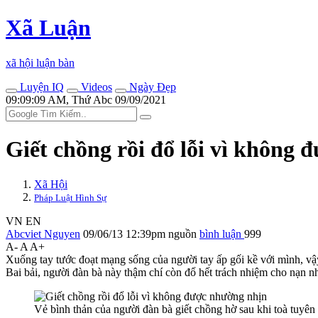
Xã Luận
xã hội luận bàn
Luyện IQ
Videos
Ngày Đẹp
09:09:09 AM, Thứ Abc 09/09/2021
Giết chồng rồi đổ lỗi vì không
Xã Hội
Pháp Luật Hình Sự
VN
EN
Abcviet Nguyen
09/06/13 12:39pm
nguồn
bình luận
999
A-
A
A+
Xuống tay tước đoạt mạng sống của người tay ấp gối kề với mình, 
Bai bải, người đàn bà này thậm chí còn đổ hết trách nhiệm cho nạn n
Vẻ bình thản của người đàn bà giết chồng hờ sau khi toà tuyên