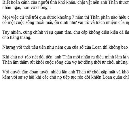
Biết hoàn cảnh của ngư‌ời tìn‌h khó khăn, chật vật nên anh Thân thư
nhân ngãi, non vợ chồng”.
Mọi việc cứ thế trôi qua được khoảng 7 năm thì Thân phần nào hiểu đượ
có một cuộc sống thoải mái, ổn định như vai trò và trách nhiệm của ng
Tuy nhiên, cũng chính vì sự quan tâm, chu cấp không điều kiện đã là
cho hàng tháng.
Nhưng với thói tiêu tiền như ném qua của sổ của Loan thì không bao
Khi chủ nợ ráo riết đòi tiền, anh Thân mới nhận ra điều mình làm là vô
Thân âm thầm rút khỏi cuộc sống của vợ hờ đồng thời từ chối những 
Với quyết tâm đoạn tuyệt, nhiều lần anh Thân từ chối gặp mặt và kh
kèm với sự sợ hãi khi các chủ nợ tiếp tục réo đòi khiến Loan quẫn chí