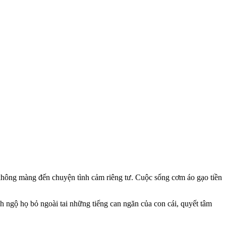
ông màng đến chu‌yện tìn‌h cảm riêng tư. Cuộc sống cơm áo gạo tiền
ngộ họ bỏ ngoài tai những tiếng can ngăn của con cái, quyết tâm