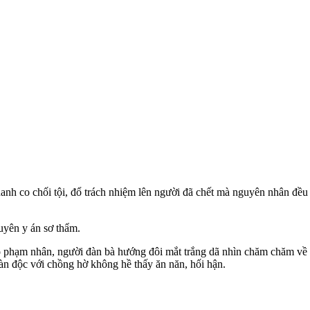
anh co chối tội, đổ trách nhiệm lên người đã chết mà nguyên nhân đề
uyên y án sơ thẩm.
o phạm nhân, người đàn bà hướng đôi mắt trắng dã nhìn chăm chăm về
tàn độc với chồng hờ không hề thấy ăn năn, hối hận.