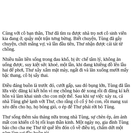
Cùng với cô bạn thân, Thư đã tìm ra được nhà trọ nơi cô sinh viên
kia đang ở, quậy một trận tưng bừng. Biết chuyện, Tùng đã gây
chuyện, chửi mắng vợ, và lần đầu tiên, Thư nhận được cái tát từ
chồng.
Nhiều tuần liền sống trong đau khổ, bị ức chế tâm lý, không ăn
uống được, suy kiệt sức khoẻ, một lần, khi đang khiêng đồ lên lầu
hai để phơi, Thư xây xẩm mặt mày, ngất đi và lăn xuống mười mấy
bậc thang, cô bị sẩy thai.
Điều đáng buồn là trước đó, cưới gấp, sau đó bụng lớn, Tùng đã lần
lữa việc đăng kí kết hôn vì mẹ chồng bảo đẻ xong rồi đi đăng kí kết
hôn và làm khai sinh cho con một thể. Sau khi sự việc xảy ra, cả
nhà Tùng ghẻ lạnh với Thư, cho rằng cô cố ý bỏ con, rồi mang xui
xẻo đến cho họ, họ bóng gió, o ép để Thư phải rời bỏ Tùng.
Thư sống thêm sáu tháng nữa trong nhà Tùng, sự chèn ép, ám ảnh
mất con khiến cô bị rối loạn thần kinh. Một ngày nọ, gia đình Tùng
báo cho cha mẹ Thư từ quê lên đón cô về điều trị, chấm dứt một
năm làm vợ đầy buồn tủi.