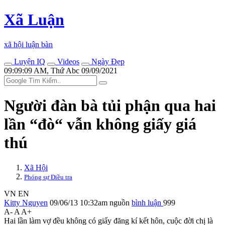
Xã Luận
xã hội luận bàn
Luyện IQ
Videos
Ngày Đẹp
09:09:09 AM, Thứ Abc 09/09/2021
Người đàn bà tủi phận qua hai
lần “đò“ vẫn không giấy giá
thú
Xã Hội
Phóng sự Điều tra
VN
EN
Kitty Nguyen
09/06/13 10:32am
nguồn
bình luận
999
A-
A
A+
Hai lần làm vợ đều không có giấy đăng kí kết hôn, cuộc đời chị là