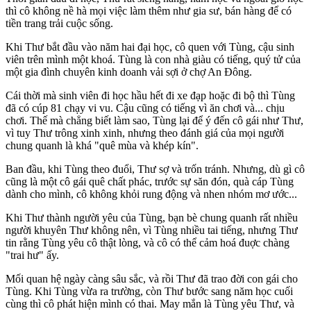
thì cô không nề hà mọi việc làm thêm như gia sư, bán hàng để có
tiền trang trải cuộc sống.
Khi Thư bắt đầu vào năm hai đại học, cô quen với Tùng, cậu sinh
viên trên mình một khoá. Tùng là con nhà giàu có tiếng, quý tử của
một gia đình chuyên kinh doanh vải sợi ở chợ An Đông.
Cái thời mà sinh viên đi học hầu hết đi xe đạp hoặc đi bộ thì Tùng
đã có cúp 81 chạy vi vu. Cậu cũng có tiếng vì ăn chơi và... chịu
chơi. Thế mà chẳng biết làm sao, Tùng lại để ý đến cô gái như Thư,
vì tuy Thư trông xinh xinh, nhưng theo đánh giá của mọi người
chung quanh là khá "quê mùa và khép kín".
Ban đầu, khi Tùng theo đuổi, Thư sợ và trốn tránh. Nhưng, dù gì cô
cũng là một cô gái quê chất phác, trước sự săn đón, quà cáp Tùng
dành cho mình, cô không khỏi rung động và nhen nhóm mơ ước...
Khi Thư thành người yêu của Tùng, bạn bè chung quanh rất nhiều
người khuyên Thư không nên, vì Tùng nhiều tai tiếng, nhưng Thư
tin rằng Tùng yêu cô thật lòng, và cô có thể cảm hoá đuợc chàng
"trai hư" ấy.
Mối quan hệ ngày càng sâu sắc, và rồi Thư đã trao đời con gái cho
Tùng. Khi Tùng vừa ra trường, còn Thư bước sang năm học cuối
cùng thì cô phát hiện mình có thai. May mắn là Tùng yêu Thư, và