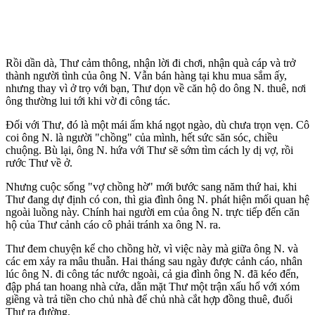
Rồi dần dà, Thư cảm thông, nhận lời đi chơi, nhận quà cáp và trở
thành ngư‌ời tìn‌h của ông N. Vẫn bán hàng tại khu mua sắm ấy,
nhưng thay vì ở trọ với bạn, Thư dọn về căn hộ do ông N. thuê, nơi
ông thường lui tới khi vờ đi công tác.
Đối với Thư, đó là một mái ấm khá ngọt ngào, dù chưa trọn vẹn. Cô
coi ông N. là người "chồng" của mình, hết sức săn sóc, chiều
chuộng. Bù lại, ông N. hứa với Thư sẽ sớm tìm cách ly dị vợ, rồi
rước Thư về ở.
Nhưng cuộc sống "vợ chồng hờ" mới bước sang năm thứ hai, khi
Thư đang dự định có con, thì gia đình ông N. phát hiện mối quan hệ
ngoài luồng này. Chính hai người em của ông N. trực tiếp đến căn
hộ của Thư cảnh cáo cô phải tránh xa ông N. ra.
Thư đem chuyện kể cho chồng hờ, vì việc này mà giữa ông N. và
các em xảy ra mâu thuẫn. Hai tháng sau ngày được cảnh cáo, nhân
lúc ông N. đi công tác nước ngoài, cả gia đình ông N. đã kéo đến,
đập phá tan hoang nhà cửa, dằn mặt Thư một trận xấu hổ với xóm
giềng và trả tiền cho chủ nhà để chủ nhà cắt hợp đồng thuê, đuổi
Thư ra đường.