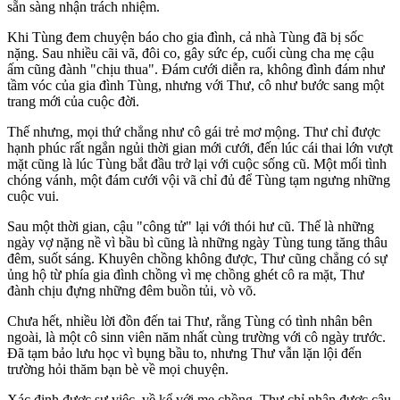
sẵn sàng nhận trách nhiệm.
Khi Tùng đem chuyện báo cho gia đình, cả nhà Tùng đã bị sốc
nặng. Sau nhiều cãi vã, đôi co, gây sức ép, cuối cùng cha mẹ cậu
ấm cũng đành "chịu thua". Đám cưới diễn ra, không đình đám như
tầm vóc của gia đình Tùng, nhưng với Thư, cô như bước sang một
trang mới của cuộc đời.
Thế nhưng, mọi thứ chẳng như cô gái trẻ mơ mộng. Thư chỉ được
hạnh phúc rất ngắn ngủi thời gian mới cưới, đến lúc cái thai lớn vượt
mặt cũng là lúc Tùng bắt đầu trở lại với cuộc sống cũ. Một mối tình
chóng vánh, một đám cưới vội vã chỉ đủ để Tùng tạm ngưng những
cuộc vui.
Sau một thời gian, cậu "công tử" lại với thói hư cũ. Thế là những
ngày vợ nặng nề vì bầu bì cũng là những ngày Tùng tung tăng thâu
đêm, suốt sáng. Khuyên chồng không được, Thư cũng chẳng có sự
ủng hộ từ phía gia đình chồng vì mẹ chồng ghét cô ra mặt, Thư
đành chịu đựng những đêm buồn tủi, vò võ.
Chưa hết, nhiều lời đồn đến tai Thư, rằng Tùng có tình nhân bên
ngoài, là một cô sinn viên năm nhất cùng trường với cô ngày trước.
Đã tạm bảo lưu học vì bụng bầu to, nhưng Thư vẫn lặn lội đến
trường hỏi thăm bạn bè về mọi chuyện.
Xác định được sự việc, về kể với mẹ chồng, Thư chỉ nhận được câu