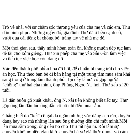
Trở về nhà, với sự chăm sóc thương yêu của cha mẹ và các em, Thư
dần bình phục. Những ngày đó, gia đình Thư đã ở bên cạnh cô,
vượt qua cái tiếng bị chồng bỏ, trắng tay về nhà mẹ đẻ.
Một thời gian sau, thấy mình hòan toàn ổn, không muốn tiếp tục làm
đề tài cho xóm giềng, Thư xin phép cha mẹ vào Sài Gòn làm việc
và tiếp tục việc học còn dang dở.
Vào đến thành phố phồn hoa đô hội, để chuẩn bị trang trải cho việc
ăn học, Thư theo bạn bè đi bán hàng tại một trung tâm mua sắm khá
sang trọng ở trung tâm thành phố. Tại đây là nơi cô gặp người
"chồng" thứ hai của mình, ông Phùng Ngọc N., hơn Thư xấp xỉ 20
tuổi.
Là dân buôn gỗ xuất khẩu, ông N. xài tiền không biết tiếc tay. Thư
gặp ông lần đầu lúc ông dẫn cô bồ nhí đến mua sắm.
Chẳng biết do "kết" cô gái da ngăm nhưng vóc dáng cao ráo, duyên
dáng hay sao mà những lần sau ông thường đến chỉ một mình.Mỗi
lần mua sắm xong, ông đều bo cho Thư rất hậu hĩ. Rồi tâm sự
chuyện khởi nghiệp gian khó, chuyện bà vợ già thực dụng, vô cảm