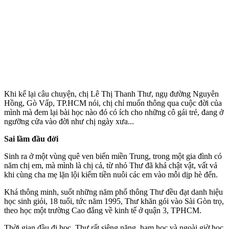
Khi kể lại câu chuyện, chị Lê Thị Thanh Thư, ngụ đường Nguyên
Hồng, Gò Vấp, TP.HCM nói, chị chỉ muốn thông qua cuộc đời của
mình mà đem lại bài học nào đó có ích cho những cô gái trẻ, đang ở
ngưỡng cửa vào đời như chị ngày xưa...
Sai lầm đầu đời
Sinh ra ở một vùng quê ven biển miền Trung, trong một gia đình có
năm chị em, mà mình là chị cả, từ nhỏ Thư đã khá chật vật, vất vả
khi cùng cha mẹ lặn lội kiếm tiền nuôi các em vào mỗi dịp hè đến.
Khá thông minh, suốt những năm phổ thông Thư đều đạt danh hiệu
học sinh giỏi, 1‌8 tuổ‌i, tức năm 1995, Thư khăn gói vào Sài Gòn trọ,
theo học một trường Cao đẳng về kinh tế ở quận 3, TPHCM.
Thời gian đầu đi học, Thư rất siêng năng, ham học và ngoài giờ học