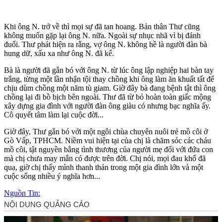
Khi ông N. trở về thì mọi sự đã tan hoang. Bản thân Thư cũng
không muốn gặp lại ông N. nữa. Ngoài sự nhục nhã vì bị đánh
đuổi. Thư phát hiện ra rằng, vợ ông N. không hề là người đàn bà
hung dữ, xấu xa như ông N. đã kể.
Bà là người đã gắn bó với ông N. từ lúc ông lập nghiệp hai bàn tay
trắng, từng một lần nhận tội thay chồng khi ông làm ăn khuất tất để
chịu dùm chồng một năm tù giam. Giờ đây bà đang bệnh tật thì ông
chồng lại đi bồ bịch bên ngoài. Thư đã từ bỏ hoàn toàn giấc mộng
xây dựng gia đình với người đàn ông giàu có nhưng bạc nghĩa ấy.
Cô quyết tâm làm lại cuộc đời...
Giờ đây, Thư gắn bó với một ngôi chùa chuyên nuôi trẻ mồ côi ở
Gò Vấp, TPHCM. Niềm vui hiện tại của chị là chăm sóc các cháu
mồ côi, tật nguyền bằng tình thương của người mẹ đối với đứa con
mà chị chưa may mắn có được trên đời. Chị nói, mọi đau khổ đã
qua, giờ chị thấy mình thanh thản trong một gia đình lớn và một
cuộc sống nhiều ý nghĩa hơn...
Nguồn Tin: