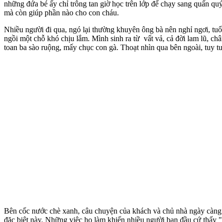
những đứa bé ấy chỉ trông tan giờ học trên lớp để chạy sang quấn q
mà còn giúp phần nào cho con cháu.
Nhiều người đi qua, ngó lại thường khuyên ông bà nên nghỉ ngơi, t
ngồi một chỗ khó chịu lắm. Mình sinh ra từ vất vả, cả đời lam lũ, ch
toan ba sào ruộng, mấy chục con gà. Thoạt nhìn qua bên ngoài, tuy 
Bên cốc nước chè xanh, câu chuyện của khách và chủ nhà ngày càng r
đặc biệt này. Những việc họ làm khiến nhiều người ban đầu cứ thấy