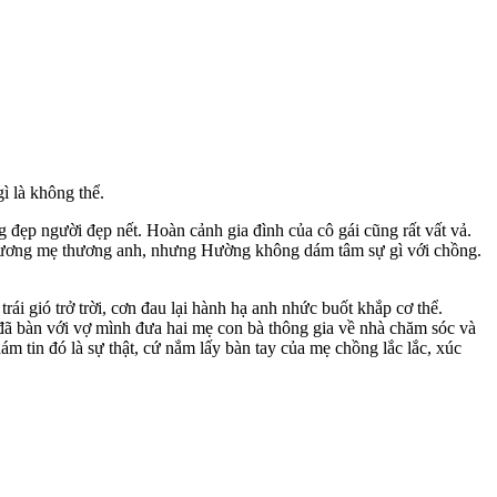
ì là không thể.
ẹp người đẹp nết. Hoàn cảnh gia đình của cô gái cũng rất vất vả.
 thương mẹ thương anh, nhưng Hường không dám tâm sự gì với chồng.
 gió trở trời, cơn đau lại hành hạ anh nhức buốt khắp c‌ơ th‌ể.
đã bàn với vợ mình đưa hai mẹ con bà thông gia về nhà chăm sóc và
 tin đó là sự thật, cứ nắm lấy bàn tay của mẹ chồng lắc lắc, xúc