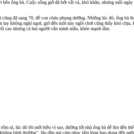
uýt bên ông bà. Cuộc sống giờ đã bớt vất vả, khó khăn, nhưng mỗi ngà
uổi cũng đã sang 70, để con cháu phụng dưỡng. Những lúc đó, ông bà 
ân tay không nghỉ ngơi, giờ đến tuổi này ngồi chơi cũng thấy khó chịu,
tuổi cao nhưng cả hai người vẫn minh mẫn, khỏe mạnh lắm.
ôm rả, lúc đó tôi mới hiểu vì sao, đường tới nhà ông bà dễ tìm đến t
 "không bình thường", lâu dần mà cảm phục tấm lòng bao dung đến mứ