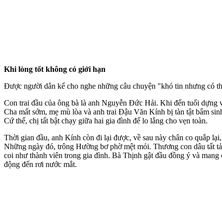
Khi lòng tốt không có giới hạn
Được người dân kể cho nghe những câu chuyện "khó tin nhưng có thật"
Con trai đầu của ông bà là anh Nguyễn Đức Hải. Khi đến tuổi dựng 
Cha mất sớm, mẹ mù lòa và anh trai Đậu Văn Kính bị tàn tật bẩm s
Cứ thế, chị tất bật chạy giữa hai gia đình để lo lắng cho vẹn toàn.
Thời gian đầu, anh Kính còn đi lại được, về sau này chân co quắp lại,
Những ngày đó, trông Hường bơ phờ mệt mỏi. Thương con dâu tất tả 
coi như thành viên trong gia đình. Bà Thịnh gật đầu đồng ý và mang
động đến rơi nước mắt.