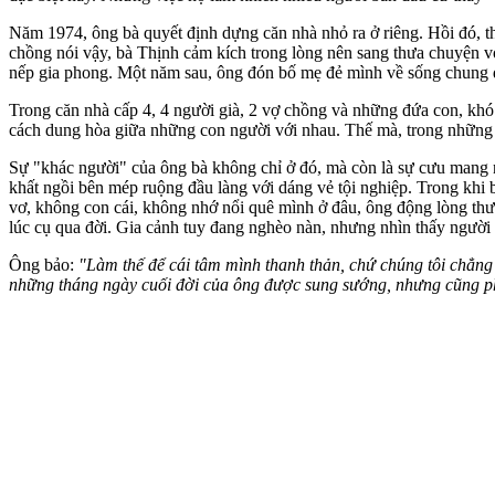
Năm 1974, ông bà quyết định dựng căn nhà nhỏ ra ở riêng. Hồi đó, t
chồng nói vậy, bà Thịnh cảm kích trong lòng nên sang thưa chuyện v
nếp gia phong. Một năm sau, ông đón bố mẹ đẻ mình về sống chung 
Trong căn nhà cấp 4, 4 người già, 2 vợ chồng và những đứa con, khó 
cách dung hòa giữa những con người với nhau. Thế mà, trong những c
Sự "khác người" của ông bà không chỉ ở đó, mà còn là sự cưu mang 
khất ngồi bên mép ruộng đầu làng với dáng vẻ tội nghiệp. Trong khi b
vơ, không con cái, không nhớ nổi quê mình ở đâu, ông động lòng th
lúc cụ qua đời. Gia cảnh tuy đang nghèo nàn, nhưng nhìn thấy người
Ông bảo:
"Làm thế để cái tâm mình thanh thản, chứ chúng tôi chẳng 
những tháng ngày cuối đời của ông được sung sướng, nhưng cũng p