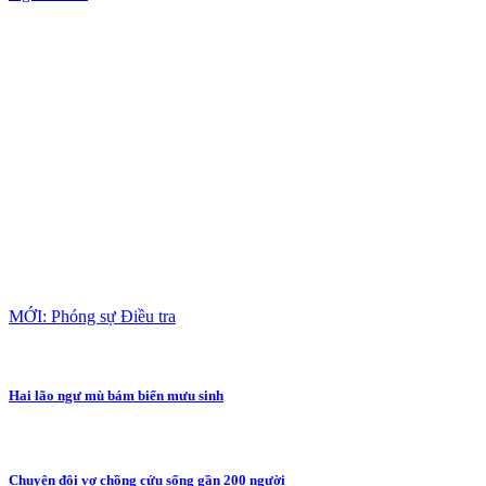
MỚI: Phóng sự Điều tra
Hai lão ngư mù bám biển mưu sinh
Chuyện đôi vợ chồng cứu sống gần 200 người