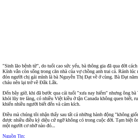
"Sinh lão bệnh tử", do tuổi cao sức yếu, bà thông gia đã qua đời các
Kính vẫn còn sống trong căn nhà của vợ chồng anh trai cả. Rảnh lúc n
đón người chị gái mình là bà Nguyễn Thị Đạt về ở cùng. Bà Đạt năm 
cháu nên lại trở về Đắk Lắk.
Đến bây giờ, khi đã bước qua cái tuổi "xưa nay hiếm" nhưng ông bà 
khỏi lũy tre làng, có nhiều Việt kiều ở tận Canada không quen biết,
khiến nhiều người biết đến và cảm kích.
Điều mà chúng tôi nhận thấy sau tất cả những hành động "không giống
được nhiều điều kỳ diệu cứ ngỡ không có trong cuộc đời. Tạm biệt ông
một người cơ nhỡ nào đó...
Nguồn Tin: