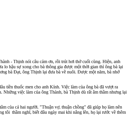
hành - Thịnh nói câu cảm ơn, rồi trút hơi thở cuối cùng. Hiện, anh
a lo hậu sự xong cho bà thông gia được một thời gian thì ông bà lại
ương bà Đạt, ông Thịnh lại đưa bà về nuôi. Được một năm, bà nhớ
âu tiền thuốc men cho anh Kính. Việc làm của ông bà đã vượt ra
ính. Những việc làm của ông Thành, bà Thịnh dù rất âm thầm nhưng lại
 tâm của cả hai người. "Thuận vợ, thuận chồng" đã giúp họ làm nên
g tôi thầm nghĩ, biết đâu ngày mai khi nắng lên, họ lại rước về thêm