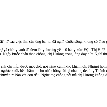
 từ các việc làm của ông bà, tôi đã nghĩ: Cuộc sống, không có điều g
vợ gả chồng, anh đã đem lòng thương yêu cô hàng xóm Đậu Thị Hường đ
inh. Ngày bước chân theo chồng, chị Hường trong lòng day dứt. Nghĩ
 anh chỉ ngồi được một chỗ, nói năng cũng khó khăn hơn. Những hôm trái
ngược xuôi, hết chăm lo cho nhà chồng rồi lại nhà mẹ đẻ, ông Thành 
 chuyện ra bàn với con dâu. Nghe mẹ chồng nói mà chị Hường không dám