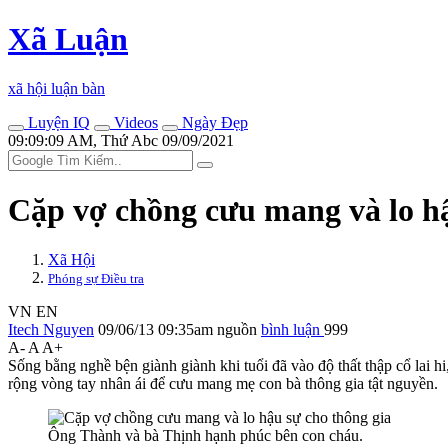
Xã Luận
xã hội luận bàn
Luyện IQ
Videos
Ngày Đẹp
09:09:09 AM, Thứ Abc 09/09/2021
Cặp vợ chồng cưu mang và lo hậ
Xã Hội
Phóng sự Điều tra
VN
EN
Itech Nguyen
09/06/13 09:35am
nguồn
bình luận
999
A-
A
A+
Sống bằng nghề bện giành giành khi tuổi đã vào độ thất thập cổ l
rộng vòng tay nhân ái để cưu mang mẹ con bà thông gia tật nguyền.
Ông Thành và bà Thịnh hạnh phúc bên con cháu.