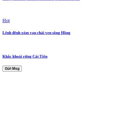
Hot
Lênh đênh xóm vạn chài ven sông Hồng
Khắc khoải rừng Cát Tiên
Gửi Msg