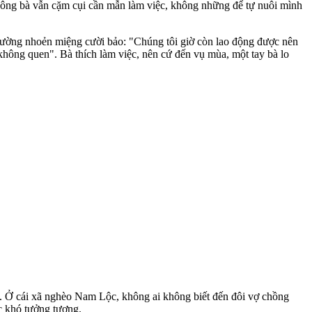
y ông bà vẫn cặm cụi cần mẫn làm việc, không những để tự nuôi mình
thường nhoẻn miệng cười bảo: "Chúng tôi giờ còn lao động được nên
 không quen". Bà thích làm việc, nên cứ đến vụ mùa, một tay bà lo
hế. Ở cái xã nghèo Nam Lộc, không ai không biết đến đôi vợ chồng
c khó tưởng tượng.