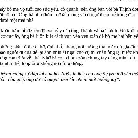
hấy bố mẹ vợ tuổi cao sức yếu, cô quạnh, nên ông bàn với bà Thịnh đ
ới bố mẹ. Ông bà như được mở tấm lòng vì có người con rể trọng đạo n
dưới một mái nhà.
khăn trăm bề đè lên đôi vai gầy của ông Thành và bà Thịnh. Đó không 
ơ cực ấy, ông bà luôn biết cách vun vén vẹn toàn để bố mẹ hai bên yê
những phận đời cơ nhỡ, đói khổ, không nơi nương tựa, mặc dù gia đìn
ao người đi qua để lại ánh nhìn ái ngại cho cụ thì chân ông lại bước 
ương cảm đưa về nhà. Nhờ bà con chòm xóm chung tay cùng mình dựng c
 ta như thế, lòng ông không nỡ dửng dưng.
trông mong sự đáp lại của họ. Ngày lo liệu cho ông ấy yên mồ yên mả,
hần nào giúp ông đỡ cô quạnh đến lúc nhắm mắt buông tay".