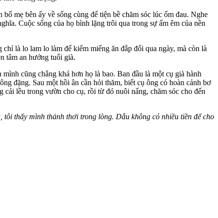
ón bố mẹ bên ấy về sống cùng để tiện bề chăm sóc lúc ốm đau. Nghe
ghĩa. Cuộc sống của họ bình lặng trôi qua trong sự ấm êm của nền
chỉ là lo lam lo làm để kiếm miếng ăn đắp đổi qua ngày, mà còn là
n tâm an hưởng tuổi già.
h mình cũng chẳng khá hơn họ là bao. Ban đầu là một cụ già hành
không đặng. Sau một hồi ân cần hỏi thăm, biết cụ ông có hoàn cảnh bơ
ái lều trong vườn cho cụ, rồi từ đó nuôi nấng, chăm sóc cho đến
 tôi thấy mình thảnh thơi trong lòng. Dẫu không có nhiều tiền để cho