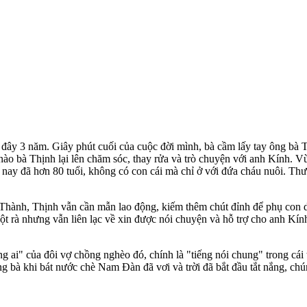
h đây 3 năm. Giây phút cuối của cuộc đời mình, bà cầm lấy tay ông bà T
ào bà Thịnh lại lên chăm sóc, thay rửa và trò chuyện với anh Kính. Vừ
nay đã hơn 80 tuổi, không có con cái mà chỉ ở với đứa cháu nuôi. Th
Thành, Thịnh vẫn cần mẫn lao động, kiếm thêm chút đỉnh để phụ con d
 ruột rà nhưng vẫn liên lạc về xin được nói chuyện và hỗ trợ cho anh K
 ai" của đôi vợ chồng nghèo đó, chính là "tiếng nói chung" trong cái
 bà khi bát nước chè Nam Đàn đã vơi và trời đã bắt đầu tắt nắng, chún