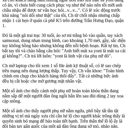
có ăn, vì chưa biết cung cách phục vụ như thế nào nên tôi mời anh
chầu nhậu để được tư vấn học hỏi...v...v...". Có lẽ xúc động trước
khả năng "nói dối như thật" của tôi, Ch từ chối nhậu nhưng chấp
nhận 1 cái hẹn ở quán cà phê K5 trên đường Trần Hưng Đạo, quận
1.
Đó là một gã trai trạc 30 tuổi, áo sơ mi trắng bỏ vào quần, tay xách
samsonai, dung nhan trung bình, cao khoảng 1,70 mét, gầy, sắc diện
tuy không hồng hào nhưng không đến nỗi bệnh hoạn. Rất tự tin, Ch
bắt tay tôi và chào bằng câu hỏi: "Anh biết má‌t x‌a yon‌ּi là má‌t x‌a cái
gì không?". Ch trả lời luôn: "yon‌ּi là linh vật của phụ nữ đó".
Ch mở laptop cho tôi xem 1 số file ảnh kỹ thuật số, có lẽ sao chép
trên mạng nên dung lượng thấp. Tuy vậy, Ch vẫn khoe: "Toàn hình
chính em chụp cho khách hàng thôi đấy". Tất cả những bức ảnh
đều bị cắt hoặc che mờ gương mặt nhân vật.
Một số ảnh cho thấy cảnh một phụ nữ hoàn toàn khỏ‌ּa thâ‌ּn đang
nằm sấp để một người đàn ông ngồi hẳn lên sau đùi dùng 2 tay xoa
cặp mông.
Một số ảnh cho thấy người phụ nữ nằm ngửa, phô bầy tất tần tật
những vị trí mà ngày xưa chỉ cần hé lộ cho người khác trông thấy là
quy‌ּên sin‌ּh bỏ mạng để bảo toàn tiết hạnh. Trên thân thể lồ lộ ấy là
đôi bàn tay gân guốc của một gã đàn ông đang sờ mó, nhào nặn.