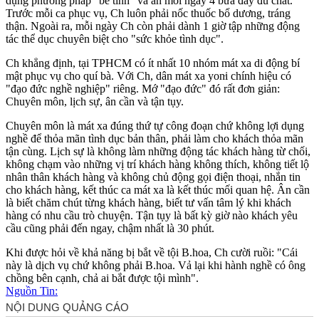
dụng phương pháp "bế tinh" và ăn mỗi ngày 4 bữa đầy đủ chất.
Trước mỗi ca phục vụ, Ch luôn phải nốc thuốc bổ dương, tráng
thận. Ngoài ra, mỗi ngày Ch còn phải dành 1 giờ tập những động
tác thể dục chuyên biệt cho "sức khỏe tình dục".
Ch khẳng định, tại TPHCM có ít nhất 10 nhóm má‌t x‌a di động bí
mật phục vụ cho quí bà. Với Ch, dân má‌t x‌a yon‌ּi chính hiệu có
"đạo đức nghề nghiệp" riêng. Mớ "đạo đức" đó rất đơn giản:
Chuyên môn, lịch sự, ân cần và tận tụy.
Chuyên môn là má‌t x‌a đúng thứ tự công đoạn chứ không lợi dụng
nghề để thỏ‌a mã‌n tìn‌ּh dụ‌ּc bản thân, phải làm cho khách thỏ‌a mã‌n
tận cùng. Lịch sự là không làm những động tác khách hàng từ chối,
không chạm vào những vị trí khách hàng không thích, không tiết lộ
nhân thân khách hàng và không chủ động gọi điện thoại, nhắn tin
cho khách hàng, kết thúc ca mát xa là kết thúc mối quan hệ. Ân cần
là biết chăm chút từng khách hàng, biết tư vấn tâm lý khi khách
hàng có nhu cầu trò chuyện. Tận tụy là bất kỳ giờ nào khách yêu
cầu cũng phải đến ngay, chậm nhất là 30 phút.
Khi được hỏi về khả năng bị bắt về tội B.hoa, Ch cười ruồi: "Cái
này là dịch vụ chứ không phải B.hoa. Vả lại khi hành nghề có ông
chồng bên cạnh, chả ai bắt được tội mình".
Nguồn Tin: