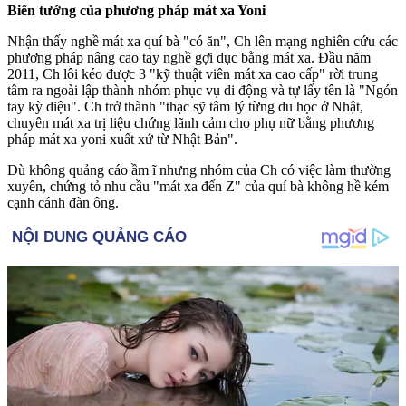
Biến tướng của phương pháp má‌t x‌a Yoni
Nhận thấy nghề má‌t x‌a quí bà "có ăn", Ch lên mạng nghiên cứu các
phương pháp nâng cao tay nghề gợi dục bằng má‌t x‌a. Đầu năm
2011, Ch lôi kéo được 3 "kỹ thuật viên má‌t x‌a cao cấp" rời trung
tâm ra ngoài lập thành nhóm phục vụ di động và tự lấy tên là "Ngón
tay kỳ diệu". Ch trở thành "thạc sỹ tâm lý từng du học ở Nhật,
chuyên má‌t x‌a trị liệu chứng lãnh cảm cho phụ nữ bằng phương
pháp má‌t x‌a yon‌ּi xuất xứ từ Nhật Bản".
Dù không quảng cáo ầm ĩ nhưng nhóm của Ch có việc làm thường
xuyên, chứng tỏ nhu cầu "má‌t x‌a đến Z" của quí bà không hề kém
cạnh cánh đàn ông.