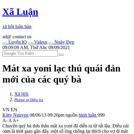
Xã Luận
xã hội luận bàn
ad@ contact us
Luyện IQ
Videos
Ngày Đẹp
09:09:09 AM, Thứ Abc 09/09/2021
Má‌t x‌a yon‌ּi lạc thú quái đản
mới của các quý bà
Xã Hội
Phóng sự Điều tra
VN
EN
Kitty Nguyen
08/06/13 09:26pm
nguồn
bình luận
999
A-
A
A+
Chuyện quý bà đơn thân má‌t x‌a yon‌ּi đã diễn ra từ rất lâu. Điều oái
oăm là thời gian gần đây, một số ông chồng lại thích cho vợ đi má‌t