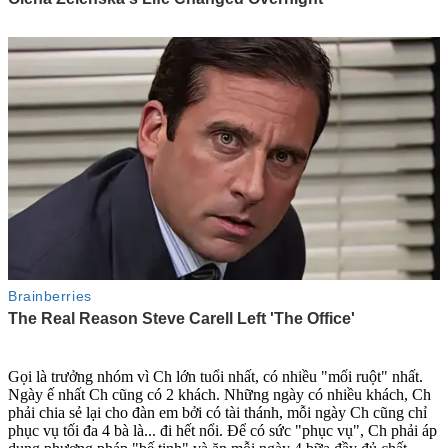
Gọi là trưởng nhóm vì Ch lớn tuổi nhất, có nhiều "mối ruột" nhất.
Ngày ế nhất Ch cũng có 2 khách. Những ngày có nhiều khách, Ch
phải chia sẻ lại cho đàn em bởi có tài thánh, mỗi ngày Ch cũng chỉ
phục vụ tối đa 4 bà là... đi hết nổi. Để có sức "phục vụ", Ch phải áp