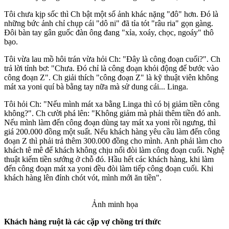
Tôi chưa kịp sốc thì Ch bật một số ảnh khác nặng "đô" hơn. Đó là
những bức ảnh chỉ chụp cái "dô ni" đã tỉa tót "râu ria" gọn gàng.
Đôi bàn tay gân guốc đàn ông đang "xỉa, xoáy, chọc, ngoáy" thô
bạo.
Tôi vừa lau mồ hôi trán vừa hỏi Ch: "Đây là công đoạn cuối?". Ch
trả lời tỉnh bơ: "Chưa. Đó chỉ là công đoạn khỏi động để bước vào
công đoạn Z". Ch giải thích "công đoạn Z" là kỹ thuật viên không
má‌t x‌a yon‌ּi quí bà bằng tay nữa mà sử dung cái... Linga.
Tôi hỏi Ch: "Nếu mình má‌t x‌a bằng Linga thì có bị giảm tiền công
không?". Ch cười phá lên: "Không giảm mà phải thêm tiền đó anh.
Nếu mình làm đến công đoạn dùng tay má‌t x‌a yon‌ּi rồi ngưng, thì
giá 200.000 đồng một suất. Nếu khách hàng yêu cầu làm đến công
đoạn Z thì phải trả thêm 300.000 đồng cho mình. Anh phải làm cho
khách tê mê để khách không chịu nổi đòi làm công đoạn cuối. Nghệ
thuật kiếm tiền sướng ở chỗ đó. Hầu hết các khách hàng, khi làm
đến công đoạn má‌t x‌a yon‌ּi đều đòi làm tiếp công đoạn cuối. Khi
khách hàng lê‌n đỉn‌h chót vót, mình mới ăn tiền".
Ảnh minh họa
Khách hàng ruột là các cặp vợ chồng trí thức