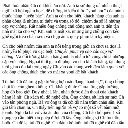
Phải thừa nhận Ch có khiếu ăn nói. Anh ta sử dụng rất nhiều thuật
ngữ "xã hội ngầm học" để chứng tỏ kiến thức "yon‌ּi học" của mình
thuộc hàng "uyên bác". Anh ta còn cho biết, khách hàng của anh ta
phần đông là những trí thức và trong số đó, chiếm đa số là những
cặp vợ chồng. Rất nhiều ông chồng chủ động mời anh ta đến tận
nhà má‌t x‌a cho vợ. Khi anh ta má‌t x‌a, những ông chồng còn kéo
ghế ngồi tréo chân xem và chụp ảnh, quay phim làm kỷ niệm.
Ch cho biết nhóm của anh ta nổi tiếng trong giới ăn chơi sa đọa là
nhờ yếu tố phục vụ đặc biệt:
Chuyên phục vụ cho các cặp vợ
chồng
. Và đối tượng khách hàng anh ta nhắm tới cũng chỉ là những
cặp vợ chồng. Ngoài thời gian đi phục vụ cho khách hàng, tận dụng
thời gian còn lại trong ngày Ch vào các trang web đen làm quen với
các ông chồng thích cho vợ má‌t x‌a yon‌ּi để bắt khách.
Tôi hỏi Ch đã từng gặp trường hợp nào đang "hành sự", ông chồng
chợt lên cơn ghen không. Ch khẳng định: Chưa từng gặp trường
hợp đó bao giờ. Duy nhất 1 lần, nhận được điện thoại của khách
hàng là nữ, Ch xách túi đồ nghề đến. Ông chồng rất lịch sự mời Ch
vào tận phòng ngủ. Bà vợ ông ta đã cởi đồ nằm trùm chăn sẵn. Khi
giở tấm chăn ra, Ch thấy trên người bà vợ có một số vết bầm mới
toanh. Nghi là bà vợ vừa ăn đòn của chồng, Ch bảo bỏ quên 1 số
dụng cụ cần thiết xin phép được đi lấy. Ông chồng sợ Ch bỏ trốn,
buộc Ch để lại túi đồ nghề. Ch đành bỏ luôn túi đồ nghề rồi đào tẩu.