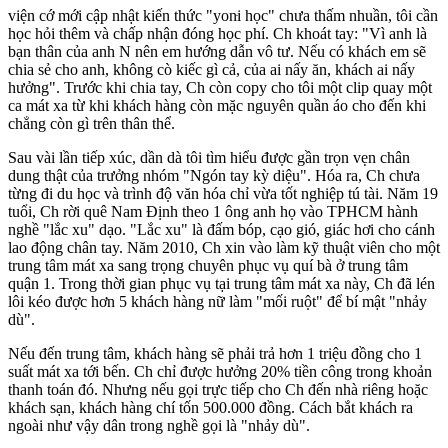
viện cớ mới cập nhật kiến thức "yon‌ּi học" chưa thấm nhuần, tôi cần
học hỏi thêm và chấp nhận đóng học phí. Ch khoát tay: "Vì anh là
bạn thân của anh N nên em hướng dẫn vô tư. Nếu có khách em sẽ
chia sẻ cho anh, không cò kiếc gì cả, của ai nấy ăn, khách ai nấy
hưởng". Trước khi chia tay, Ch còn copy cho tôi một clip quay một
ca má‌t x‌a từ khi khách hàng còn mặc nguyên quần áo cho đến khi
chẳng còn gì trên thân thể.
Sau vài lần tiếp xúc, dần dà tôi tìm hiểu được gần trọn vẹn chân
dung thật của trưởng nhóm "Ngón tay kỳ diệu". Hóa ra, Ch chưa
từng đi du học và trình độ văn hóa chỉ vừa tốt nghiệp tú tài. Năm 19
tuổi, Ch rời quê Nam Định theo 1 ông anh họ vào TPHCM hành
nghề "lắc xu" dạo. "Lắc xu" là đấm bóp, cạo gió, giác hơi cho cánh
lao động chân tay. Năm 2010, Ch xin vào làm kỹ thuật viên cho một
trung tâm má‌t x‌a sang trọng chuyên phục vụ quí bà ở trung tâm
quận 1. Trong thời gian phục vụ tại trung tâm mát xa này, Ch đã lén
lôi kéo được hơn 5 khách hàng nữ làm "mối ruột" để bí mật "nhảy
dù".
Nếu đến trung tâm, khách hàng sẽ phải trả hơn 1 triệu đồng cho 1
suất má‌t x‌a tới bến. Ch chỉ được hưởng 20% tiền công trong khoản
thanh toán đó. Nhưng nếu gọi trực tiếp cho Ch đến nhà riêng hoặc
khách sạn, khách hàng chí tốn 500.000 đồng. Cách bắt khách ra
ngoài như vậy dân trong nghề gọi là "nhảy dù".