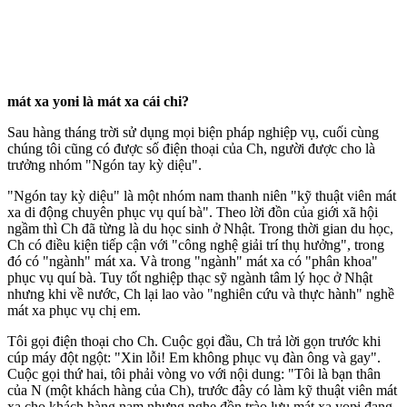
má‌t x‌a yon‌ּi là má‌t x‌a cái chi?
Sau hàng tháng trời sử dụng mọi biện pháp nghiệp vụ, cuối cùng
chúng tôi cũng có được số điện thoại của Ch, người được cho là
trưởng nhóm "Ngón tay kỳ diệu".
"Ngón tay kỳ diệu" là một nhóm nam thanh niên "kỹ thuật viên má‌t
x‌a di động chuyên phục vụ quí bà". Theo lời đồn của giới xã hội
ngầm thì Ch đã từng là du học sinh ở Nhật. Trong thời gian du học,
Ch có điều kiện tiếp cận với "công nghệ giải trí thụ hưởng", trong
đó có "ngành" má‌t x‌a. Và trong "ngành" má‌t x‌a có "phân khoa"
phục vụ quí bà. Tuy tốt nghiệp thạc sỹ ngành tâm lý học ở Nhật
nhưng khi về nước, Ch lại lao vào "nghiên cứu và thực hành" nghề
má‌t x‌a phục vụ chị em.
Tôi gọi điện thoại cho Ch. Cuộc gọi đầu, Ch trả lời gọn trước khi
cúp máy đột ngột: "Xin lỗi! Em không phục vụ đàn ông và gay".
Cuộc gọi thứ hai, tôi phải vòng vo với nội dung: "Tôi là bạn thân
của N (một khách hàng của Ch), trước đây có làm kỹ thuật viên má‌t
x‌a cho khách hàng nam nhưng nghe đồn trào lưu má‌t x‌a yon‌ּi đang