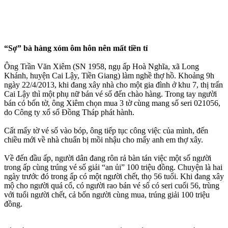
“Sợ” bà hàng xóm ôm hôn nên mất tiền tỉ
Ông Trần Văn Xiêm (SN 1958, ngụ ấp Hoà Nghĩa, xã Long
Khánh, huyện Cai Lậy, Tiền Giang) làm nghề thợ hồ. Khoảng 9h
ngày 22/4/2013, khi đang xây nhà cho một gia đình ở khu 7, thị trấn
Cai Lậy thì một phụ nữ bán vé số đến chào hàng. Trong tay người
bán có bốn tờ, ông Xiêm chọn mua 3 tờ cùng mang số seri 021056,
do Công ty xổ số Đồng Tháp phát hành.
Cất mấy tờ vé số vào bóp, ông tiếp tục công việc của mình, đến
chiều mới về nhà chuẩn bị mồi nhậu cho mấy anh em thợ xây.
Về đến đầu ấp, người dân đang rôn rả bàn tán việc một số người
trong ấp cùng trúng vé số giải “an ủi” 100 triệu đồng. Chuyện là hai
ngày trước đó trong ấp có một người chết, thọ 56 tuổi. Khi đang xây
mộ cho người quá cố, có người rao bán vé số có seri cuối 56, trùng
với tuổi người chết, cả bốn người cùng mua, trúng giải 100 triệu
đồng.