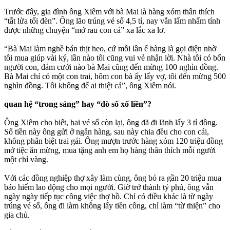
Trước đây, gia đình ông Xiêm với bà Mai là hàng xóm thân thích
“tắt lửa tối đèn”. Ông lão trúng vé số 4,5 tỉ, nay vẫn lẩm nhẩm tính
được những chuyện “mớ rau con cá” xa lắc xa lơ.
“Bà Mai làm nghề bán thịt heo, cứ mỗi lần ế hàng là gọi điện nhờ
tôi mua giúp vài ký, lần nào tôi cũng vui vẻ nhận lời. Nhà tôi có bốn
người con, đám cưới nào bà Mai cũng đến mừng 100 nghìn đồng.
Bà Mai chỉ có một con trai, hôm con bà ấy lấy vợ, tôi đến mừng 500
nghìn đồng. Tôi không để ai thiệt cả”, ông Xiêm nói.
quan hệ “trong sáng” hay “dò số xổ liền”?
Ông Xiêm cho biết, hai vé số còn lại, ông đã đi lãnh lấy 3 tỉ đồng.
Số tiền này ông gửi ở ngân hàng, sau này chia đều cho con cái,
không phân biệt trai gái. Ông mượn trước hàng xóm 120 triệu đồng
mở tiệc ăn mừng, mua tặng anh em họ hàng thân thích mỗi người
một chỉ vàng.
Với các đồng nghiệp thợ xây làm cùng, ông bỏ ra gần 20 triệu mua
bảo hiểm lao động cho mọi người. Giờ trở thành tỷ phú, ông vẫn
ngày ngày tiếp tục công việc thợ hồ. Chỉ có điều khác là từ ngày
trúng vé số, ông đi làm không lấy tiền công, chỉ làm “từ thiện” cho
gia chủ.