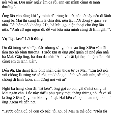
nói với ai. Đợi mấy ngày êm đã rồi anh em mình cùng đi lãnh
thưởng”.
Ông lão cho rằng khi ấy mình đã trúng hai tờ, còn tờ này nếu đi lãnh
cùng bà Mai thì cùng lắm là chia đôi, nên tặc lưỡi đồng ý quay về
nhà. Tối hôm đó khoảng 21h, bà Mai gọi điện thoại cho ông lần
nữa: “Anh cứ ngủ ngon đi, để vài bữa nữa mình cùng đi lãnh giải””.
Vụ “lật kèo” 1,5 tỉ đồng
Dù đã trúng vé số độc đắc nhưng sáng hôm sau ông Xiêm vẫn đi
làm thợ hồ bình thường. Trước khi đi ông ghé quán cà phê gần nhà
bà Mai. Gặp ông, bà đon đả nói: “Anh về cắt lại tóc, nhuộm đen rồi
cùng em đi lãnh giải”.
Đến 9h, khi đang làm, ông nhận điện thoại từ bà Mai: “Em trót nói
với chồng là trúng vé số rồi, em không đi lãnh với anh nữa, sẽ cùng
chồng đi lãnh luôn, anh đừng nói với ai”.
Nghĩ bà hàng xóm đã “lật kèo”, ông gọi cô con gái ở nhà sang bà
Mai ngăn cản. Lúc này thiếu phụ quay mặt, thẳng thừng nói tờ vé số
là ông Xiêm tặng nên không trả lại. Hai bên cãi lộn nhau một hồi thì
ông Xiêm về đến nơi.
“Trước đông đủ bà con cô bác, tôi gọi bà Mai ra thề độc: “Nếu tôi