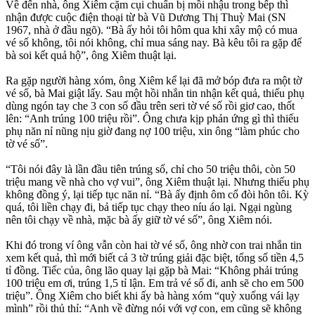
Về đến nhà, ông Xiêm cặm cụi chuẩn bị mồi nhậu trong bếp thì
nhận được cuộc điện thoại từ bà Vũ Dương Thị Thuỳ Mai (SN
1967, nhà ở đầu ngõ). “Bà ấy hỏi tôi hôm qua khi xây mộ có mua
vé số không, tôi nói không, chỉ mua sáng nay. Bà kêu tôi ra gặp để
bà soi kết quả hộ”, ông Xiêm thuật lại.
Ra gặp người hàng xóm, ông Xiêm kể lại đã mở bóp đưa ra một tờ
vé số, bà Mai giật lấy. Sau một hồi nhắn tin nhận kết quả, thiếu phụ
dùng ngón tay che 3 con số đầu trên seri tờ vé số rồi giơ cao, thốt
lên: “Anh trúng 100 triệu rồi”. Ông chưa kịp phản ứng gì thì thiếu
phụ năn nỉ nũng nịu giờ đang nợ 100 triệu, xin ông “làm phúc cho
tờ vé số”.
“Tôi nói đây là lần đầu tiên trúng số, chỉ cho 50 triệu thôi, còn 50
triệu mang về nhà cho vợ vui”, ông Xiêm thuật lại. Nhưng thiếu phụ
không đồng ý, lại tiếp tục năn nỉ. “Bà ấy định ôm cổ đòi hôn tôi. Kỳ
quá, tôi liền chạy đi, bả tiếp tục chạy theo níu áo lại. Ngại ngùng
nên tôi chạy về nhà, mặc bà ấy giữ tờ vé số”, ông Xiêm nói.
Khi đó trong ví ông vẫn còn hai tờ vé số, ông nhờ con trai nhắn tin
xem kết quả, thì mới biết cả 3 tờ trúng giải đặc biệt, tổng số tiền 4,5
tỉ đồng. Tiếc của, ông lão quay lại gặp bà Mai: “Không phải trúng
100 triệu em ơi, trúng 1,5 tỉ lận. Em trả vé số đi, anh sẽ cho em 500
triệu”. Ông Xiêm cho biết khi ấy bà hàng xóm “quỳ xuống vái lạy
mình” rồi thủ thỉ: “Anh về đừng nói với vợ con, em cũng sẽ không