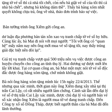
tặng tờ vé số thì cả nhà tôi chết, còn nếu bà giật vé số của tôi thì cả
nhà bà chết”, nhưng bà không dám thề”. Thấy bà hàng xóm nhất
quyết không chịu trả, ông về nhà, thảo đơn trình báo sự việc.
Bản tường trình ông Xiêm gửi công an.
dư luận địa phương bàn tán xôn xao vụ tranh chấp tờ vé số hy hữu.
Cùng lúc ấy, bà Mai đi nói với mọi người: “Tôi với ổng có “quan
hệ” mấy năm nay nên ổng mới mua vé số tặng tôi, nay thấy trúng
giải đặc biệt nên đòi lại”.
Giá trị vụ tranh chấp vượt quá 500 triệu nên vụ việc được công an
huyện chuyển cho công an tỉnh thụ lý. Hai đương sự được mời lên
lấy lời khai. Tại cơ quan công an, bà Mai một mực nói tờ vé số độc
đắc được ông hàng xóm tặng, chứ mình không giật.
Bà nói ông hàng xóm tặng mình lúc 15h ngày 22/4/2013. Thế
nhưng qua xác minh, thời gian này ông Xiêm đang xây nhà tại thị
trấn Cai Lậy, có rất nhiều người làm chứng. Cảnh sát lần đến đại lý
vé số ở thị trấn Cai Lậy xác minh, được chủ đại lý và người bán vé
số xác nhận ông Xiêm là người mua tờ vé đang tranh chấp. Đến
Công ty xổ số Đồng Tháp, được biết người thân của bà Mai đã đến
lãnh thưởng.