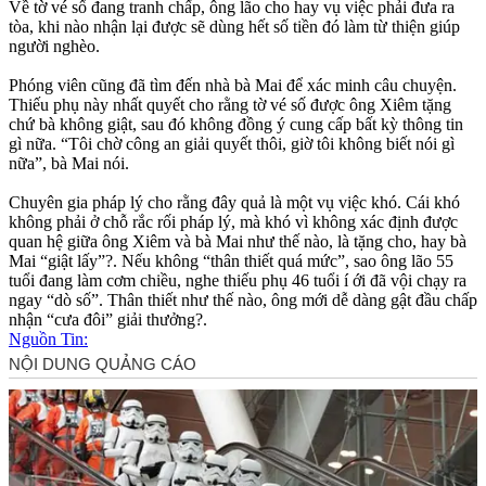
Về tờ vé số đang tranh chấp, ông lão cho hay vụ việc phải đưa ra
tòa, khi nào nhận lại được sẽ dùng hết số tiền đó làm từ thiện giúp
người nghèo.
Phóng viên cũng đã tìm đến nhà bà Mai để xác minh câu chuyện.
Thiếu phụ này nhất quyết cho rằng tờ vé số được ông Xiêm tặng
chứ bà không giật, sau đó không đồng ý cung cấp bất kỳ thông tin
gì nữa. “Tôi chờ công an giải quyết thôi, giờ tôi không biết nói gì
nữa”, bà Mai nói.
Chuyên gia pháp lý cho rằng đây quả là một vụ việc khó. Cái khó
không phải ở chỗ rắc rối pháp lý, mà khó vì không xác định được
quan hệ giữa ông Xiêm và bà Mai như thế nào, là tặng cho, hay bà
Mai “giật lấy”?. Nếu không “thân thiết quá mức”, sao ông lão 55
tuổi đang làm cơm chiều, nghe thiếu phụ 46 tuổi í ới đã vội chạy ra
ngay “dò số”. Thân thiết như thế nào, ông mới dễ dàng gật đầu chấp
nhận “cưa đôi” giải thưởng?.
Nguồn Tin: