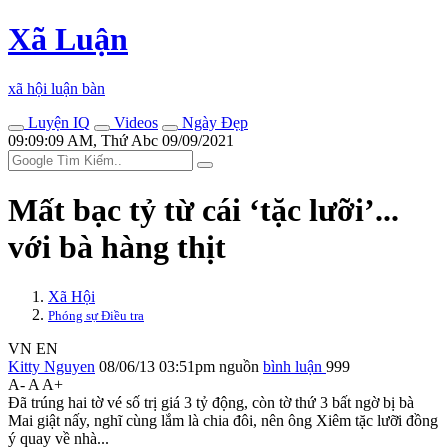
Xã Luận
xã hội luận bàn
Luyện IQ
Videos
Ngày Đẹp
09:09:09 AM, Thứ Abc 09/09/2021
Mất bạc tỷ từ cái ‘tặc lưỡi’...
với bà hàng thịt
Xã Hội
Phóng sự Điều tra
VN
EN
Kitty Nguyen
08/06/13 03:51pm
nguồn
bình luận
999
A-
A
A+
Đã trúng hai tờ vé số trị giá 3 tỷ động, còn tờ thứ 3 bất ngờ bị bà
Mai giật nấy, nghĩ cùng lắm là chia đôi, nên ông Xiêm tặc lưỡi đồng
ý quay về nhà...