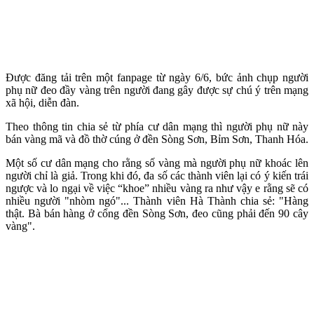
Được đăng tải trên một fanpage từ ngày 6/6, bức ảnh chụp người
phụ nữ đeo đầy vàng trên người đang gây được sự chú ý trên mạng
xã hội, diễn đàn.
Theo thông tin chia sẻ từ phía cư dân mạng thì người phụ nữ này
bán vàng mã và đồ thờ cúng ở đền Sòng Sơn, Bỉm Sơn, Thanh Hóa.
Một số cư dân mạng cho rằng số vàng mà người phụ nữ khoác lên
người chỉ là giả. Trong khi đó, đa số các thành viên lại có ý kiến trái
ngược và lo ngại về việc “khoe” nhiều vàng ra như vậy e rằng sẽ có
nhiều người "nhòm ngó"... Thành viên Hà Thành chia sẻ: "Hàng
thật. Bà bán hàng ở cổng đền Sòng Sơn, đeo cũng phải đến 90 cây
vàng".