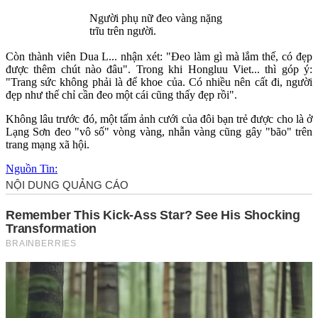
Người phụ nữ đeo vàng nặng
trĩu trên người.
Còn thành viên Dua L... nhận xét: "Đeo làm gì mà lắm thế, có đẹp
được thêm chút nào đâu". Trong khi Hongluu Viet... thì góp ý:
"Trang sức không phải là để khoe của. Có nhiều nên cất đi, người
đẹp như thế chỉ cần đeo một cái cũng thấy đẹp rồi".
Không lâu trước đó, một tấm ảnh cưới của đôi bạn trẻ được cho là ở
Lạng Sơn đeo "vô số" vòng vàng, nhẫn vàng cũng gây "bão" trên
trang mạng xã hội.
Nguồn Tin: