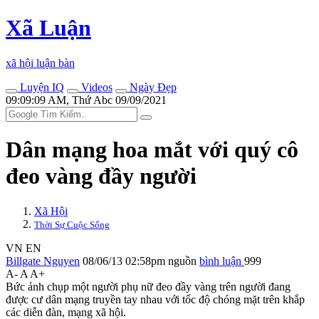
Xã Luận
xã hội luận bàn
Luyện IQ
Videos
Ngày Đẹp
09:09:09 AM, Thứ Abc 09/09/2021
Dân mạng hoa mắt với quý cô
đeo vàng đầy người
Xã Hội
Thời Sự Cuộc Sống
VN
EN
Billgate Nguyen
08/06/13 02:58pm
nguồn
bình luận
999
A-
A
A+
Bức ảnh chụp một người phụ nữ đeo đầy vàng trên người đang
được cư dân mạng truyền tay nhau với tốc độ chóng mặt trên khắp
các diễn đàn, mạng xã hội.