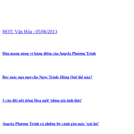
HOT: Văn Hóa : 05/06/2013
Dân mạng nóng vì bảng điểm của Angela Phương Trinh
Bóc mác ngu ngơ cho Ngọc Trinh, Hồng Quế thế nào?
5 cặp đôi nổi tiếng Hoa ngữ ‘phim giả tình thật’
Angela Phương Trinh và những bộ cánh gắn mác ‘gái hư’