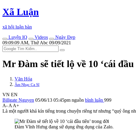
Xã Luận
xã hội luận bàn
Luyện IQ
Videos
Ngày Đẹp
09:09:09 AM, Thứ Abc 09/09/2021
Mr Đàm sẽ tiết lộ về 10 ‘cái đầu 
Văn Hóa
Âm Nhạc Ca Sĩ
VN
EN
Billgate Nguyen
05/06/13 05:45pm
nguồn
bình luận
999
A-
A
A+
Là một người khá kín tiếng trong chuyện riêng tư nhưng “quý ông nh
Đàm Vĩnh Hưng đang sử dụng ứng dụng của Zalo.