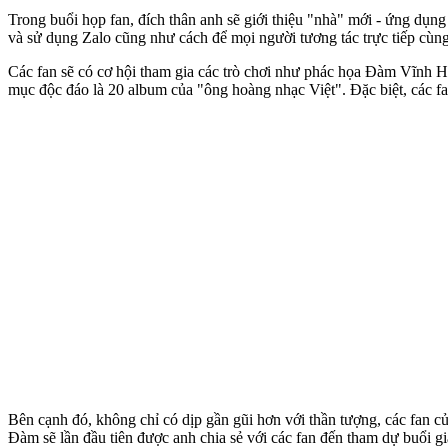
Trong buổi họp fan, đích thân anh sẽ giới thiệu "nhà" mới - ứng dụn
và sử dụng Zalo cũng như cách để mọi người tương tác trực tiếp cùng
Các fan sẽ có cơ hội tham gia các trò chơi như phác họa Đàm Vĩnh Hư
mục độc đáo là 20 album của "ông hoàng nhạc Việt". Đặc biệt, các f
Bên cạnh đó, không chỉ có dịp gần gũi hơn với thần tượng, các fan c
Đàm sẽ lần đầu tiên được anh chia sẻ với các fan đến tham dự buổi gia