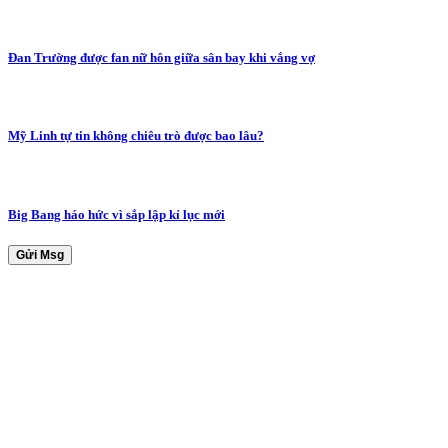
Đan Trường được fan nữ hôn giữa sân bay khi vắng vợ
Mỹ Linh tự tin không chiêu trò được bao lâu?
Big Bang háo hức vì sắp lập kỉ lục mới
Gửi Msg