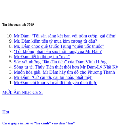
Tin liên quan:
id: 3569
Mr Đàm: ‘Tôi sẵn sàng kết bạn với trộm cướp, gái điếm’
Mr. Đàm kiếm tiền tỷ mua kim cương từ đâu?
Mr. Đàm chọc quê Quốc Trung “quên uốc thuốc”
‘Tôi không phải bản sao thời trang của Mr Đàm’
Mr Đàm tiết lộ thông tin “mật”
Sốc với những “lần đầu tiên” của Đàm Vĩnh Hưng
Sống tử tế, Thủy Tiên thiệt thòi hơn Mr Đàm-Lý Nhã Kỳ
Muốn hòa giải, Mr Đàm hãy tìm đồ cho Phương Thanh
Mr Đàm: ‘Cứ cãi tới, cãi lui hoài, phát mệt’
Mr Đàm chỉ khóc vì mất đi tình yêu đích thực
MỚI: Âm Nhạc Ca Sĩ
Hot
Ca sĩ gặp rắc rối vì “hạ cánh” vào đầu “fan”