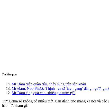
Tin liên quan
Mr Đàm diện quần đùi, nhảy sung trên sân khấu
Mr Đàm, Noo Phước Thịnh - ca sĩ ‘tay ngang’ đáng ngưỡng m
Mr Đàm tặng quà cho “thiếu gia trăm tỷ”
Từng chia sẻ không có nhiều thời gian dành cho mạng xã hội và các ứ
háo hức tham gia.