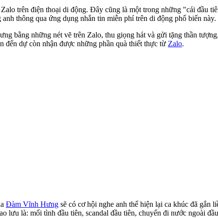
g Zalo trên điện thoại di động. Đây cũng là một trong những "cái đầu 
 anh thông qua ứng dụng nhắn tin miễn phí trên di động phổ biến này.
ng bằng những nét vẽ trên Zalo, thu giọng hát và gửi tặng thần tượng
an đến dự còn nhận được những phần quà thiết thực từ
Zalo
.
ủa
Đàm Vĩnh Hưng
sẽ có cơ hội nghe anh thể hiện lại ca khúc đã gắn li
o lưu là: mối tình đầu tiên, scandal đầu tiên, chuyến đi nước ngoài đầu