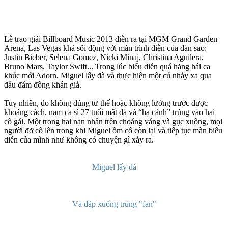
Lễ trao giải Billboard Music 2013 diễn ra tại MGM Grand Garden
Arena, Las Vegas khá sôi động với màn trình diễn của dàn sao:
Justin Bieber, Selena Gomez, Nicki Minaj, Christina Aguilera,
Bruno Mars, Taylor Swift... Trong lúc biểu diễn quá hăng hái ca
khúc mới Adorn, Miguel lấy đà và thực hiện một cú nhảy xa qua
đầu đám đông khán giả.
Tuy nhiên, do không đúng tư thế hoặc không lường trước được
khoảng cách, nam ca sĩ 27 tuổi mất đà và “hạ cánh” trúng vào hai
cô gái. Một trong hai nạn nhân trên choáng váng và gục xuống, mọi
người đỡ cô lên trong khi Miguel ôm cô còn lại và tiếp tục màn biểu
diễn của mình như không có chuyện gì xảy ra.
Miguel lấy đà
Và đáp xuống trúng "fan"