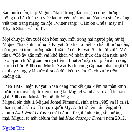
Sau buổi diễn, clip Miguel “đáp” trúng đầu cô gái cùng những
thông tin bàn luận vụ việc lan truyền trên mạng. Nam ca sĩ này cũng
viết trên trang mạng xã hội Twitter rằng: “Cảm ơn Chúa, may mà
Khyati Shah vẫn ổn!”.
Mọi chuyện êm xuôi đến hôm nay, một trong hai người phụ nữ bị
Miguel “hạ cánh” trúng là Khyati Shah cho biết bị chấn thương đầu,
có nguy cơ tổn thương não. Luật sư của Khyati Shah nói với TMZ
rằng: “Cô ấy gặp một vài khó khăn về nhận thức dẫn đến nghi ngờ
não bị ảnh hưởng sau tai nạn trên”. Luật sư này còn phản ánh rằng
ban tổ chức Billboard Music Awards chỉ cung cấp nạn nhân một túi
đá thay vì ngay lập tức đưa cô đến bệnh viện. Cách xử lý trên
không đủ.
Theo TMZ, hiện Khyati Shah đang chờ kết quả kiểm tra thần kinh
trước khi quyết định kiện chống lại Miguel và nhà sản xuất lễ trao
giải Billboard Music đòi bồi thường.
Miguel tên thật là Miguel Jontel Pimentel, sinh năm 1985 và là ca sĩ,
nhạc sĩ, nhà sản xuất nhạc người Mỹ. Anh trở nên nổi tiếng nhờ
album
All I Want Is You
ra mắt năm 2010, thành công về thương
mại. Miguel ra mắt ablum thứ hai
Kaleidoscope Dream
năm 2012.
Nguồn Tin: