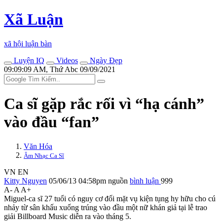
Xã Luận
xã hội luận bàn
Luyện IQ
Videos
Ngày Đẹp
09:09:09 AM, Thứ Abc 09/09/2021
Ca sĩ gặp rắc rối vì “hạ cánh”
vào đầu “fan”
Văn Hóa
Âm Nhạc Ca Sĩ
VN
EN
Kitty Nguyen
05/06/13 04:58pm
nguồn
bình luận
999
A-
A
A+
Miguel-ca sĩ 27 tuổi có nguy cơ đối mặt vụ kiện tụng hy hữu cho cú
nhảy từ sân khấu xuống trúng vào đầu một nữ khán giả tại lễ trao
giải Billboard Music diễn ra vào tháng 5.