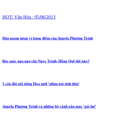
HOT: Văn Hóa : 05/06/2013
Dân mạng nóng vì bảng điểm của Angela Phương Trinh
Bóc mác ngu ngơ cho Ngọc Trinh, Hồng Quế thế nào?
5 cặp đôi nổi tiếng Hoa ngữ ‘phim giả tình thật’
Angela Phương Trinh và những bộ cánh gắn mác ‘gái hư’