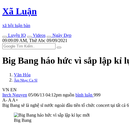
Xã Luận
xã hội luận bàn
Luyện IQ
Videos
Ngày Đẹp
09:09:09 AM, Thứ Abc 09/09/2021
Big Bang háo hức vì sắp lập kỉ 
Văn Hóa
Âm Nhạc Ca Sĩ
VN
EN
Itech Nguyen
05/06/13 04:12pm
nguồn
bình luận
999
A-
A
A+
Big Bang sẽ là nghệ sĩ nước ngoài đầu tiên tổ chức concert tại tất cả 
Big Bang