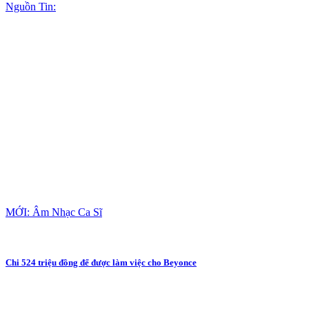
Nguồn Tin:
MỚI: Âm Nhạc Ca Sĩ
Chi 524 triệu đồng để được làm việc cho Beyonce