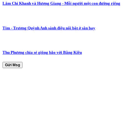
Lâm Chi Khanh và Hương Giang - Mỗi người một con đường riêng
Tim - Trương Quỳnh Anh sành điệu nổi bật ở sân bay
Thu Phương chia sẻ giông bão với Bằng Kiều
Gửi Msg