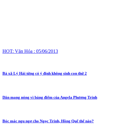
HOT: Văn Hóa : 05/06/2013
Bà xã Lý Hải từng có ý định không sinh con thứ 2
Dân mạng nóng vì bảng điểm của Angela Phương Trinh
Bóc mác ngu ngơ cho Ngọc Trinh, Hồng Quế thế nào?