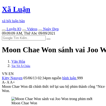
Xã Luận
xã hội luận bàn
Luyện IQ
Videos
Ngày Đẹp
09:09:09 AM, Thứ Abc 09/09/2021
Moon Chae Won sánh vai Joo W
Văn Hóa
Tài Tử Á Châu
VN
EN
Kitty Nguyen
05/06/13 02:34pm
nguồn
bình luận
999
A-
A
A+
Moon Chae Won đã chính thức trở lại sau bộ phim thành công “Nice
Won.
Moon Chae Won