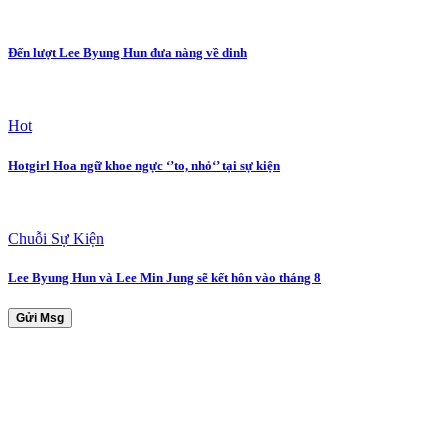
Đến lượt Lee Byung Hun đưa nàng về dinh
Hot
Hotgirl Hoa ngữ khoe ngực ‘’to, nhỏ‘’ tại sự kiện
Chuỗi Sự Kiện
Lee Byung Hun và Lee Min Jung sẽ kết hôn vào tháng 8
Gửi Msg