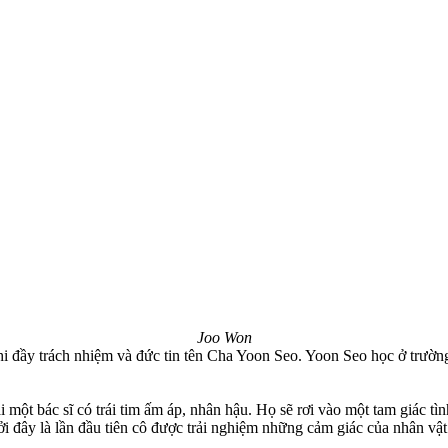
Joo Won
hi đầy trách nhiệm và đức tin tên Cha Yoon Seo. Yoon Seo học ở trường
 một bác sĩ có trái tim ấm áp, nhân hậu. Họ sẽ rơi vào một tam giác t
bởi đây là lần đầu tiên cô được trải nghiệm những cảm giác của nhân v