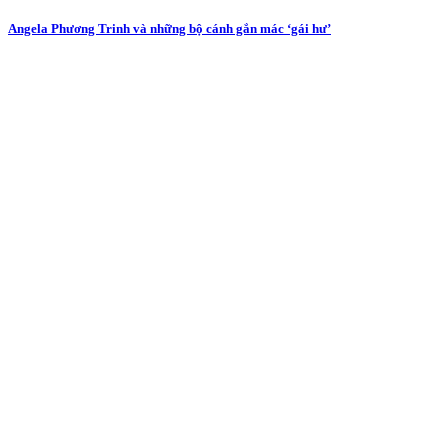
Angela Phương Trinh và những bộ cánh gắn mác ‘gái hư’