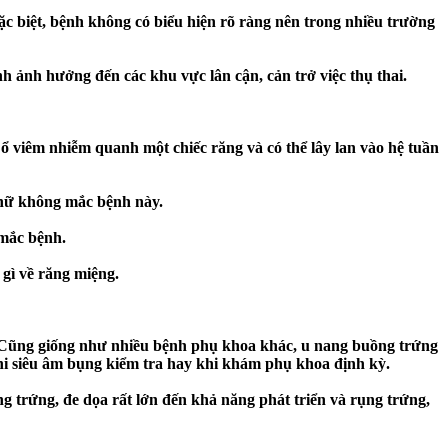
ặc biệt, bệnh không có biểu hiện rõ ràng nên trong nhiều trường
nh ảnh hưởng đến các khu vực lân cận, cản trở việc thụ thai.
ổ viêm nhiễm quanh một chiếc răng và có thể lây lan vào hệ tuần
ụ nữ không mắc bệnh này.
 mắc bệnh.
gì về răng miệng.
. Cũng giống như nhiều bệnh phụ khoa khác, u nang buồng trứng
hi siêu âm bụng kiểm tra hay khi khám phụ khoa định kỳ.
g trứng, đe dọa rất lớn đến khả năng phát triển và rụng trứng,