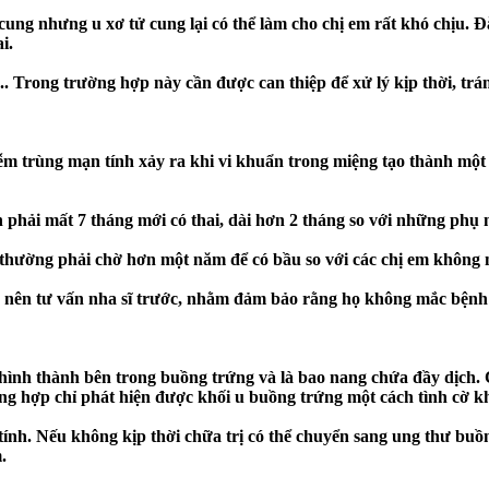
ung nhưng u xơ tử cung lại có thể làm cho chị em rất khó chịu. Đ
i.
.. Trong trường hợp này cần được can thiệp để xử lý kịp thời, trá
ễm trùng mạn tính xảy ra khi vi khuẩn trong miệng tạo thành một 
h phải mất 7 tháng mới có thai, dài hơn 2 tháng so với những ph
thường phải chờ hơn một năm để có bầu so với các chị em không
nên tư vấn nha sĩ trước, nhằm đảm bảo rằng họ không mắc bệnh 
hình thành bên trong buồng trứng và là bao nang chứa đầy dịch
ờng hợp chỉ phát hiện được khối u buồng trứng một cách tình cờ k
ính. Nếu không kịp thời chữa trị có thể chuyển sang ung thư buồn
.