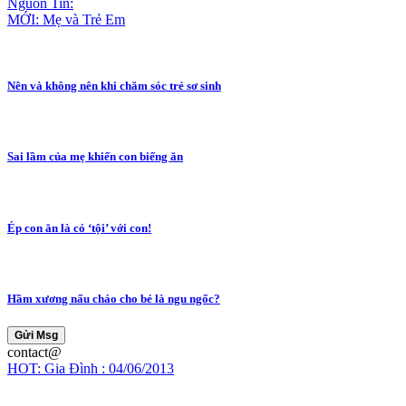
Nguồn Tin:
MỚI: Mẹ và Trẻ Em
Nên và không nên khi chăm sóc trẻ sơ sinh
Sai lầm của mẹ khiến con biếng ăn
Ép con ăn là có ‘tội’ với con!
Hầm xương nấu cháo cho bé là ngu ngốc?
Gửi Msg
contact@
HOT: Gia Đình : 04/06/2013