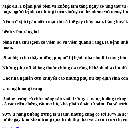
Mặc dù là bệnh phổ biến và không làm tăng nguy cơ ung thư tử c
hợp, người bệnh có những triệu chứng có thể nhầm với mang tha
Nếu u ở vị trí gần niêm mạc thì có thể gây chảy máu, băng huyết.
bệnh viêm răng lợi
bệnh nha chu (gồm có viêm lợi và viêm quanh răng), là bệnh nhi
hoàn.
Phát hiện cho thấy những phụ nữ bị bệnh nha chu thì trung bìn
Những phụ nữ không thuộc chủng da trắng bị bệnh nha chu thì 
Các nhà nghiên cứu khuyến cáo những phụ nữ dự định sinh con 
U nang buồng trứng
Buồng trứng có chức năng sản xuất trứng. U nang buồng trứng 
có các triệu chứng rất mơ hồ, khó phán đoán từ sớm. Đa số trư
90% u nang buồng trứng là u lành nhưng cũng có tới 10% là ác t
từ đó gây khó khăn trong quá trình thụ thai và có con của chị em