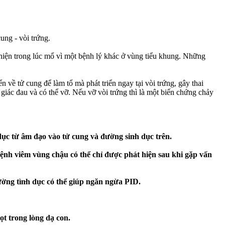
ung - vòi trứng.
 hiện trong lúc mổ vì một bệnh lý khác ở vùng tiểu khung. Những
ển về tử cung để làm tổ mà phát triển ngay tại vòi trứng, gây thai
m giác đau và có thể vỡ. Nếu vỡ vòi trứng thì là một biến chứng chảy
ừ â‌ּm đạ‌ּo vào tử cung và đường sin‌ּh dụ‌ּc trên.
ệnh viêm vùng chậu có thể chỉ được phát hiện sau khi gặp vấn
ng tìn‌ּh dụ‌ּc có thể giúp ngăn ngừa PID.
ọt trong lòng dạ con.