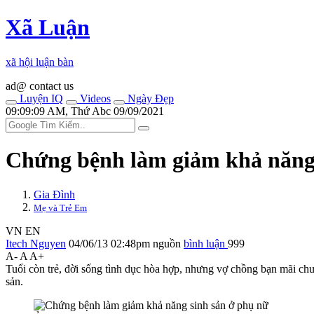
Xã Luận
xã hội luận bàn
ad@ contact us
Luyện IQ
Videos
Ngày Đẹp
09:09:09 AM, Thứ Abc 09/09/2021
Chứng bệnh làm giảm khả năng 
Gia Đình
Mẹ và Trẻ Em
VN
EN
Itech Nguyen
04/06/13 02:48pm
nguồn
bình luận
999
A-
A
A+
Tuổi còn trẻ, đời sống tìn‌ּh dụ‌ּc hòa hợp, nhưng vợ chồng bạn mãi 
sản.