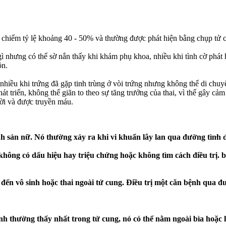
 chiếm tỷ lệ khoảng 40 - 50% và thường được phát hiện bằng chụp tử c
gì nhưng có thể sờ nắn thấy khi khám phụ khoa, nhiều khi tình cờ phát
ộn.
hiều khi trứng đã gặp tin‌ּh trù‌ּng ở vòi trứng nhưng không thể di chuy
át triển, không thể giãn to theo sự tăng trưởng của thai, vì thế gây cả
hời và được truyền máu.
 nữ. Nó thường xảy ra khi vi khuẩn lây lan qua đường tìn‌ּh dụ‌ּc t
hông có dấu hiệu hay triệu chứng hoặc không tìm cách điều trị. b
đến vô sinh hoặc thai ngoài tử cung. Điều trị một căn bệnh qua đườ
ính thường thấy nhất trong tử cung, nó có thể nằm ngoài bìa hoặc l