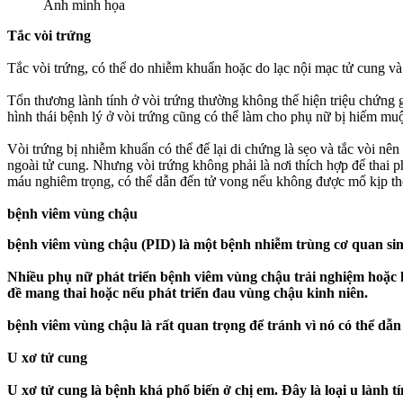
Ảnh minh họa
Tắc vòi trứng
Tắc vòi trứng, có thể do nhiễm khuẩn hoặc do lạc nội mạc tử cung và
Tổn thương lành tính ở vòi trứng thường không thể hiện triệu chứng 
hình thái bệnh lý ở vòi trứng cũng có thể làm cho phụ nữ bị hiếm mu
Vòi trứng bị nhiễm khuẩn có thể để lại di chứng là sẹo và tắc vòi nên n
ngoài tử cung. Nhưng vòi trứng không phải là nơi thích hợp để thai ph
máu nghiêm trọng, có thể dẫn đến t‌ử von‌g nếu không được mổ kịp t
bệnh viêm vùng chậu
bệnh viêm vùng chậu (PID) là một bệnh nhiễm trùng cơ quan sinh sản
Nhiều phụ nữ phát triển bệnh viêm vùng chậu trải nghiệm hoặc k
đề mang thai hoặc nếu phát triển đau vùng chậu kinh niên.
bệnh viêm vùng chậu là rất quan trọng để tránh vì nó có thể dẫn 
U xơ tử cung
U xơ tử cung là bệnh khá phổ biến ở chị em. Đây là loại u lành t