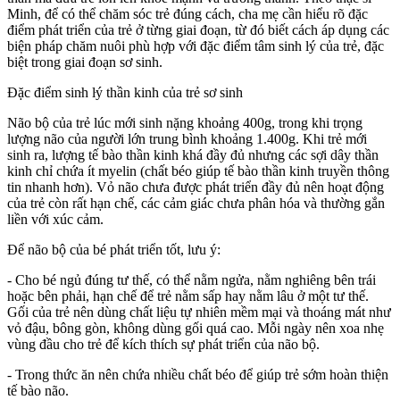
Minh, để có thể chăm sóc trẻ đúng cách, cha mẹ cần hiểu rõ đặc
điểm phát triển của trẻ ở từng giai đoạn, từ đó biết cách áp dụng các
biện pháp chăm nuôi phù hợp với đặc điểm tâm sin‌ּh l‌ּý của trẻ, đặc
biệt trong giai đoạn sơ sinh.
Đặc điểm sin‌ּh l‌ּý thần kinh của trẻ sơ sinh
Não bộ của trẻ lúc mới sinh nặng khoảng 400g, trong khi trọng
lượng não của người lớn trung bình khoảng 1.400g. Khi trẻ mới
sinh ra, lượng tế bào thần kinh khá đầy đủ nhưng các sợi dây thần
kinh chỉ chứa ít myelin (chất béo giúp tế bào thần kinh truyền thông
tin nhanh hơn). Vỏ não chưa được phát triển đầy đủ nên hoạt động
của trẻ còn rất hạn chế, các cảm giác chưa phân hóa và thường gắn
liền với xúc cảm.
Để não bộ của bé phát triển tốt, lưu ý:
- Cho bé ngủ đúng tư thế, có thể nằm ngửa, nằm nghiêng bên trái
hoặc bên phải, hạn chế để trẻ nằm sấp hay nằm lâu ở một tư thế.
Gối của trẻ nên dùng chất liệu tự nhiên mềm mại và thoáng mát như
vỏ đậu, bông gòn, không dùng gối quá cao. Mỗi ngày nên xoa nhẹ
vùng đầu cho trẻ để kích thích sự phát triển của não bộ.
- Trong thức ăn nên chứa nhiều chất béo để giúp trẻ sớm hoàn thiện
tế bào não.