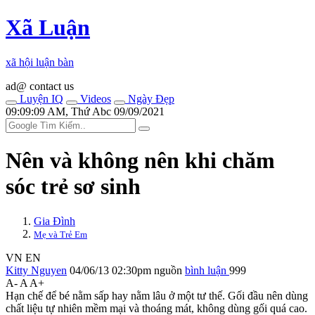
Xã Luận
xã hội luận bàn
ad@ contact us
Luyện IQ
Videos
Ngày Đẹp
09:09:09 AM, Thứ Abc 09/09/2021
Nên và không nên khi chăm
sóc trẻ sơ sinh
Gia Đình
Mẹ và Trẻ Em
VN
EN
Kitty Nguyen
04/06/13 02:30pm
nguồn
bình luận
999
A-
A
A+
Hạn chế để bé nằm sấp hay nằm lâu ở một tư thế. Gối đầu nên dùng
chất liệu tự nhiên mềm mại và thoáng mát, không dùng gối quá cao.