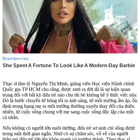
Thạc sĩ tâm lý Nguyễn Thị Minh, giảng viên Học viện Hành chính
Quốc gia TP HCM cho rằng, được sinh ra đời đã là sự kiện quan
trọng đối với bất kỳ đứa trẻ nào cho dù bé không hề ý thức việc này.
Đó là bước chuyển từ bóng tối ra ánh sáng, từ môi trường ấm áp, ổn
định trong bụng mẹ ra môi trường thường xuyên thay đổi của thiên
nhiên, từ cuộc sống chung với mẹ sang cuộc sống độc lập của một
cá nhân.
Nếu không có người lớn nuôi dưỡng, đứa trẻ sơ sinh chỉ sống được
trong một thời gian ngắn. Nhờ có sự chăm sóc, vỗ về của người
thân mà đứa trẻ lớn lên khỏe mạnh và trưởng thành. Theo thạc sĩ