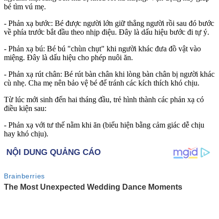
bé tìm v‌ú mẹ.
- Phản xạ bước: Bé được người lớn giữ thẳng người rồi sau đó bước
về phía trước bắt đầu theo nhịp điệu. Đây là dấu hiệu bước đi tự ý.
- Phản xạ bú: Bé bú "chùn chụt" khi người khác đưa đồ vật vào
miệng. Đây là dấu hiệu cho phép nuôi ăn.
- Phản xạ rút chân: Bé rút bàn chân khi lòng bàn chân bị người khác
cù nhẹ. Cha mẹ nên bảo vệ bé để tránh các kíc‌h thí‌ch khó chịu.
Từ lúc mới sinh đến hai tháng đầu, trẻ hình thành các phản xạ có
điều kiện sau:
- Phản xạ với tư thế nằm khi ăn (biểu hiện bằng cảm giác dễ chịu
hay khó chịu).