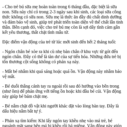
- Cho trẻ bú sữa mẹ hoàn toàn trong 6 tháng đầu, đặc biệt là sữa
non. Sữa này chỉ có trong 2-3 ngày sau khi sinh, các loại sữa công
thức không có sữa non. Sữa mẹ là thức ăn đầy đủ chất dinh dưỡng
và đảm bảo vệ sinh, giúp trẻ phát triển toàn diện về thể chất lẫn tinh
thần. Bên cạnh đó, việc cho trẻ bú mẹ còn là sợi dây tình cảm gắn
kết yêu thương, thắt chặt tình mẫu tử.
Đặc điểm vận động của trẻ từ lúc mới sinh đến hết 2 tháng tuổi:
- Ngón chân bé xòe ra khi cù nhẹ bàn chân ở khu vực từ gót đến
ngón chân. Đây có thể là tàn dư của sự tiến hóa. Những đứa trẻ bị
tổn thương cột sống không có phản xạ này.
- Mắt bé nhắm khi quá sáng hoặc quá ồn. Vận động này nhằm bảo
vệ mắt.
- Bé duỗi thẳng cánh tay ra ngoài rồi sau đó hướng vào bên trong
(như ôm) để phản ứng với tiếng ồn hoặc khi đầu bé cúi. Vận động
này giúp bé bám chặt mẹ.
- Bé nắm chặt đồ vật khi người khác đặt vào lòng bàn tay. Đây là
dấu hiệu nắm bắt tự ý.
- Phản xạ tìm kiếm: Khi lấy ngón tay khều nhẹ vào má trẻ, bé
ngoảnh mặt sang bên má bị khều rồi há miệng. Vận động này giúp