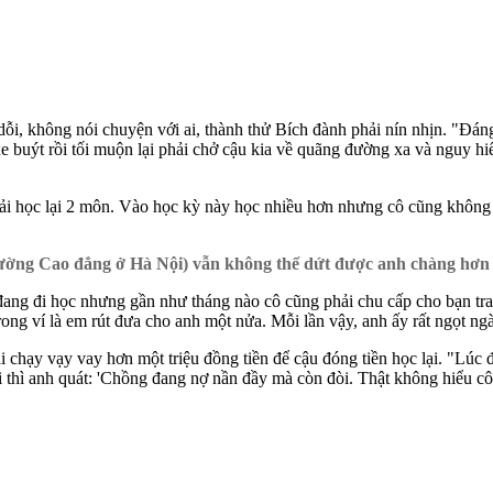
i, không nói chuyện với ai, thành thử Bích đành phải nín nhịn. "Đáng
uýt rồi tối muộn lại phải chở cậu kia về quãng đường xa và nguy hiể
 học lại 2 môn. Vào học kỳ này học nhiều hơn nhưng cô cũng không l
rường Cao đẳng ở Hà Nội) vẫn không thể dứt được anh chàng hơn c
đang đi học nhưng gần như tháng nào cô cũng phải chu cấp cho bạn trai
ng ví là em rút đưa cho anh một nửa. Mỗi lần vậy, anh ấy rất ngọt ngào
chạy vạy vay hơn một triệu đồng tiền để cậu đóng tiền học lại. "Lúc đ
 thì anh quát: 'Chồng đang nợ nần đầy mà còn đòi. Thật không hiểu cô y