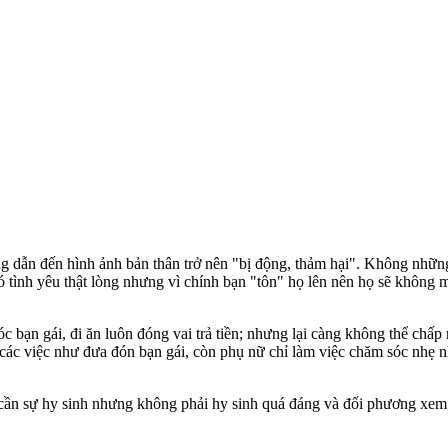
g dẫn đến hình ảnh bản thân trở nên "bị động, thảm hại". Không những
ó tình yêu thật lòng nhưng vì chính bạn "tôn" họ lên nên họ sẽ không
bạn gái, đi ăn luôn đóng vai trả tiền; nhưng lại càng không thể chấp 
 các việc như đưa đón bạn gái, còn phụ nữ chỉ làm việc chăm sóc nhẹ
 cần sự hy sinh nhưng không phải hy sinh quá đáng và đối phương xem nh