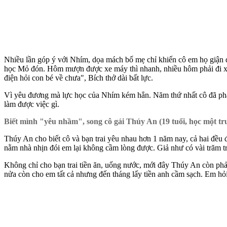
Nhiều lần góp ý với Nhím, dọa mách bố mẹ chỉ khiến cô em họ giận dỗ
học Mỏ đón. Hôm mượn được xe máy thì nhanh, nhiều hôm phải đi xe b
điện hỏi con bé về chưa", Bích thở dài bất lực.
Vì yêu đương mà lực học của Nhím kém hẳn. Năm thứ nhất cô đã phải
làm được việc gì.
Biết mình "yêu nhầm", song cô gái Thúy An (19 tuổi, học một t
Thúy An cho biết cô và bạn trai yêu nhau hơn 1 năm nay, cả hai đều 
nằm nhà nhịn đói em lại không cầm lòng được. Giả như có vài trăm tro
Không chỉ cho bạn trai tiền ăn, uống nước, mới đây Thúy An còn phải 
nửa còn cho em tất cả nhưng đến tháng lấy tiền anh cầm sạch. Em hỏi