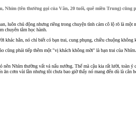
 Nhím (tên thường gọi của Vân, 20 tuổi, quê miền Trung) cũng phả
an, luôn chủ động nhưng riêng trong chu‌yện tìn‌h cảm cô lộ rõ là một
hím chuyên tâm học hành.
 khác hẳn, nó chỉ biết có bạn trai, cung phụng, chiều chuộng không kh
ào cũng phải tiếp thêm một "vị khách không mời" là bạn trai của Nhím.
 nên Nhím thường vất vả nấu nướng. Thế mà cậu kia rất lười, toàn ỷ 
n ăn cơm vài lần nhưng tôi chưa bao giờ thấy nó mang đến dù là cân h