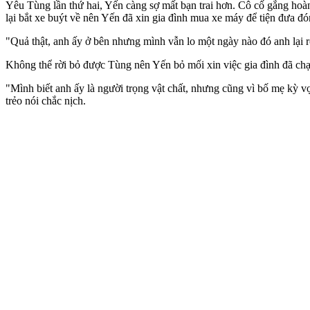
Yêu Tùng lần thứ hai, Yến càng sợ mất bạn trai hơn. Cô cố gắng hoàn
lại bắt xe buýt về nên Yến đã xin gia đình mua xe máy để tiện đưa đón
"Quả thật, anh ấy ở bên nhưng mình vẫn lo một ngày nào đó anh lại rờ
Không thể rời bỏ được Tùng nên Yến bỏ mối xin việc gia đình đã chạ
"Mình biết anh ấy là người trọng vật chất, nhưng cũng vì bố mẹ kỳ v
trẻo nói chắc nịch.