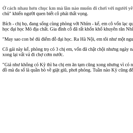
Ở cách nhau hơn chục km mà lần nào muốn đi chơi với người yêu,
chủ" khiến người quen biết cô phải thất vọng.
Bích - chị họ, đang sống cùng phòng với Nhím - kể, em cô vốn lạc qu
học đại học Mỏ địa chất. Gia đình cô đã rất khốn khổ khuyên răn N
"May sao con bé đủ điểm đỗ đại học. Ra Hà Nội, em tôi như một người
Cô gái này kể, phòng trọ có 3 chị em, vốn đã chật chội nhưng ngày n
xong lại vất vả đi chợ cơm nước.
"Giả như không có Kỳ thì ba chị em ăn tạm cũng xong nhưng vì có nó
đồ mà đa số là quần bò về giặt giũ, phơi phóng. Tuần nào Kỳ cũng đế