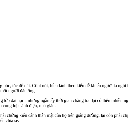
bóc, tóc để dài. Cô ít nói, hiền lành theo kiểu dễ khiến người ta nghĩ l
g một người đàn ông.
g lớp đại học - nhưng ngần ấy thời gian chàng trai lại có thêm nhiều 
 cùng lớp sành điệu, nhà giàu.
 chứng kiến cảnh thân mật của họ trên giảng đường, lại còn phải chịu
ến chia sẻ.