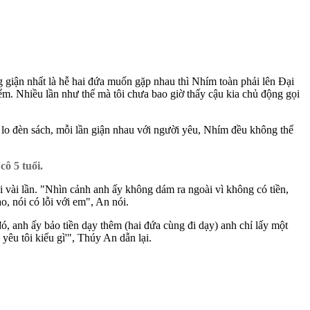
 giận nhất là hễ hai đứa muốn gặp nhau thì Nhím toàn phải lên Đại
m. Nhiều lần như thế mà tôi chưa bao giờ thấy cậu kia chủ động gọi
o đèn sách, mỗi lần giận nhau với người yêu, Nhím đều không thể
ô 5 tuổi.
 vài lần. "Nhìn cảnh anh ấy không dám ra ngoài vì không có tiền,
, nói có lỗi với em", An nói.
ó, anh ấy bảo tiền dạy thêm (hai đứa cùng đi dạy) anh chỉ lấy một
êu tôi kiểu gì'", Thúy An dẫn lại.