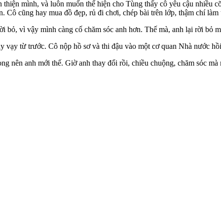
 thiện mình, và luôn muốn thể hiện cho Tùng thấy cô yêu cậu nhiều cỡ
. Cô cũng hay mua đồ đẹp, rủ đi chơi, chép bài trên lớp, thậm chí làm 
i bỏ, vì vậy mình càng cố chăm sóc anh hơn. Thế mà, anh lại rời bỏ mìn
y vạy từ trước. Cô nộp hồ sơ và thi đậu vào một cơ quan Nhà nước hồ
ọng nên anh mới thế. Giờ anh thay đổi rồi, chiều chuộng, chăm sóc mà 