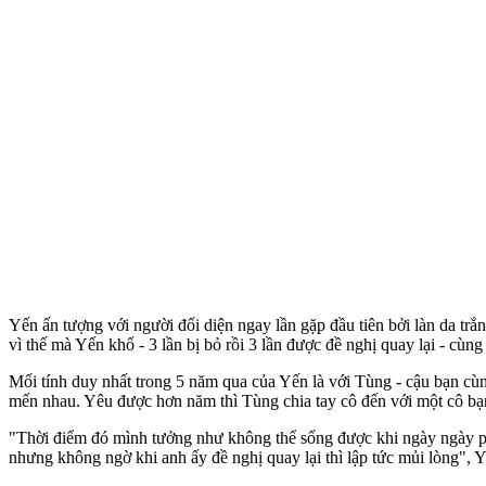
Yến ấn tượng với người đối diện ngay lần gặp đầu tiên bởi làn da trắng 
vì thế mà Yến khổ - 3 lần bị bỏ rồi 3 lần được đề nghị quay lại - cùn
Mối tính duy nhất trong 5 năm qua của Yến là với Tùng - cậu bạn cùn
mến nhau. Yêu được hơn năm thì Tùng chia tay cô đến với một cô bạn
"Thời điểm đó mình tưởng như không thể sống được khi ngày ngày phải
nhưng không ngờ khi anh ấy đề nghị quay lại thì lập tức mủi lòng", Y