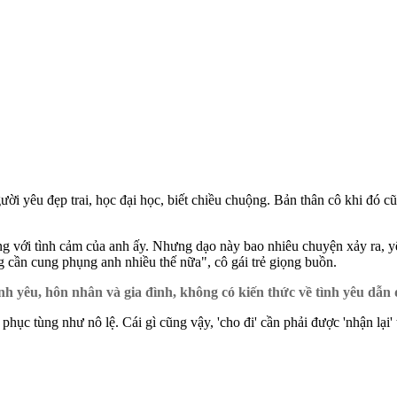
 yêu đẹp trai, học đại học, biết chiều chuộng. Bản thân cô khi đó cũ
ng với tình cảm của anh ấy. Nhưng dạo này bao nhiêu chuyện xảy ra, 
 cần cung phụng anh nhiều thế nữa", cô gái trẻ giọng buồn.
h yêu, hôn nhân và gia đình, không có kiến thức về tình yêu dẫn
phục tùng như n‌ô l‌ệ. Cái gì cũng vậy, 'cho đi' cần phải được 'nhận lạ