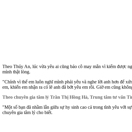
Theo Thúy An, lúc vừa yêu ai cũng bảo cô may mắn vì kiếm được người
mình thật lòng.
"Chính vì thế em luôn nghĩ mình phải yêu và nghe lời anh hơn để xứ
em, khiến em nhận ra có lẽ anh đã bớt yêu em rồi. Giờ em cũng không
Theo chuyên gia tâm lý Trần Thị Hồng Hà, Trung tâm tư vấn Tìn
"Một số bạn đã nhầm lẫn giữa sự hy sinh cao cả trong tình yêu với sự 
chuyên gia tâm lý cho biết.