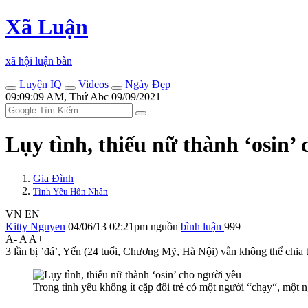
Xã Luận
xã hội luận bàn
Luyện IQ
Videos
Ngày Đẹp
09:09:09 AM, Thứ Abc 09/09/2021
Lụy tình, thiếu nữ thành ‘osin’
Gia Đình
Tình Yêu Hôn Nhân
VN
EN
Kitty Nguyen
04/06/13 02:21pm
nguồn
bình luận
999
A-
A
A+
3 lần bị ’đá’, Yến (24 tuổi, Chương Mỹ, Hà Nội) vẫn không thể chia t
Trong tình yêu không ít cặp đôi trẻ có một người “chạy“, một