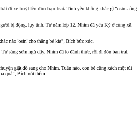
i đi xe buýt lên đón bạn trai.
Tình yêu không khác gì "osin - ông
 người bị động, lụy tình. Từ năm lớp 12, Nhím đã yêu Kỳ ở cùng xã,
ác nào 'osin' cho thằng bé kia", Bích bức xúc.
 Từ sáng sớm ngủ dậy, Nhím đã lo đánh thức, rồi đi đón bạn trai,
chuyện giặt đồ sang cho Nhím. Tuần nào, con bé cũng xách một túi
oa quả", Bích nói thêm.