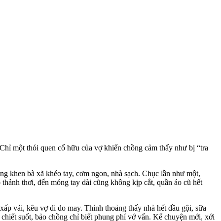
 Chỉ một thói quen cố hữu của vợ khiến chồng cảm thấy như bị “tr‌a
ảng khen bà xã khéo tay, cơm ngon, nhà sạch. Chục lần như một,
 thảnh thơi, đến móng tay dài cũng không kịp cắt, quần áo cũ hết
ấp vải, kêu vợ đi đo may. Thỉnh thoảng thấy nhà hết dầu gội, sữa
chiết suốt, bảo chồng chỉ biết phung phí vớ vẩn. Kể chuyện mới, xới