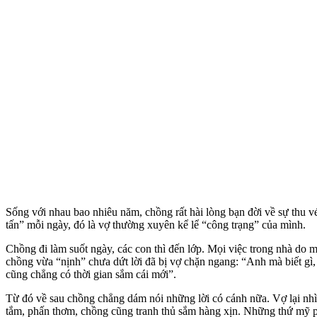
Sống với nhau bao nhiêu năm, chồng rất hài lòng bạn đời về sự thu vé
tấ‌n” mỗi ngày, đó là vợ thường xuyên kể lể “công trạng” của mình.
Chồng đi làm suốt ngày, các con thì đến lớp. Mọi việc trong nhà do
chồng vừa “nịnh” chưa dứt lời đã bị vợ chặn ngang: “Anh mà biết gì,
cũng chẳng có thời gian sắm cái mới”.
Từ đó về sau chồng chẳng dám nói những lời có cánh nữa. Vợ lại nhì
tắm, phấn thơm, chồng cũng tranh thủ sắm hàng xịn. Những thứ mỹ ph