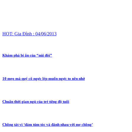
HOT: Gia Đình : 04/06/2013
Khám phá bí ẩn của “núi đôi”
10 mẹo mà quý cô ngực lép muốn ngực to nên nhớ
Chuẩn thời gian ngủ của trẻ từng độ tuổi
Chồng tát vì ‘dám túm tóc và đánh nhau với mẹ chồng’