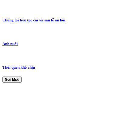
Chúng tôi liên tục cãi vã sau lễ ăn hỏi
Anh nuôi
Thói quen khó chịu
Gửi Msg