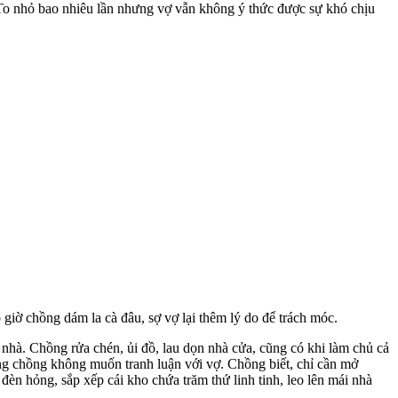
To nhỏ bao nhiêu lần nhưng vợ vẫn không ý thức được sự khó chịu
 giờ chồng dám la cà đâu, sợ vợ lại thêm lý do để trách móc.
 nhà. Chồng rửa chén, ủi đồ, lau dọn nhà cửa, cũng có khi làm chủ cả
g chồng không muốn tranh luận với vợ. Chồng biết, chỉ cần mở
đèn hỏng, sắp xếp cái kho chứa trăm thứ linh tinh, leo lên mái nhà