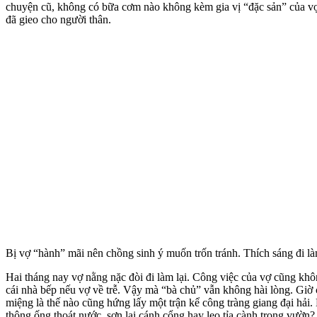
chuyện cũ, không có bữa cơm nào không kèm gia vị “đặc sản” của vợ
đã gieo cho người thân.
Bị vợ “hành” mãi nên chồng sinh ý muốn trốn tránh. Thích sáng đi làm
Hai tháng nay vợ nằng nặc đòi đi làm lại. Công việc của vợ cũng khô
cái nhà bếp nếu vợ về trễ. Vậy mà “bà chủ” vẫn không hài lòng. Gi
miệng là thế nào cũng hứng lấy một trận kể công tràng giang đại hải.
thông ống thoát nước, sơn lại cánh cổng hay leo tỉa cành trong vườn?