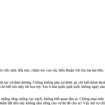
n việc nhà, bếp núc, chăm sóc con cái, hiếu thuận với cha mẹ hai bên.
 một tay vợ đảm đương. Chồng không phụ vợ được gì, chỉ biết thỉnh tho
 chỉ biết nói mấy lời hoa mỹ. Em ở nhà quần quật suốt, không ngày nào
 nhằng rằng chồng cục mịch, không biết quan tâm ai. Chồng mua mấy x
ẩm đắt tiền này không sắm riêng cho vợ thì để cho ai? Vậy mà vợ chì 