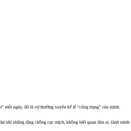
‌n” mỗi ngày, đó là vợ thường xuyên kể lể “công trạng” của mình.
ại nhì nhằng rằng chồng cục mịch, không biết quan tâm ai. (ảnh minh