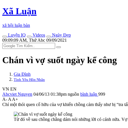
Xã Luận
xã hội luận bàn
Luyện IQ
Videos
Ngày Đẹp
09:09:09 AM, Thứ Abc 09/09/2021
Chán vì vợ suốt ngày kể công
Gia Đình
Tình Yêu Hôn Nhân
VN
EN
Abcviet Nguyen
04/06/13 01:38pm
nguồn
bình luận
999
A-
A
A+
Chỉ một thói quen cố hữu của vợ khiến chồng cảm thấy như bị “tr‌a tấ
Từ đó về sau chồng chẳng dám nói những lời có cánh nữa. Vợ l