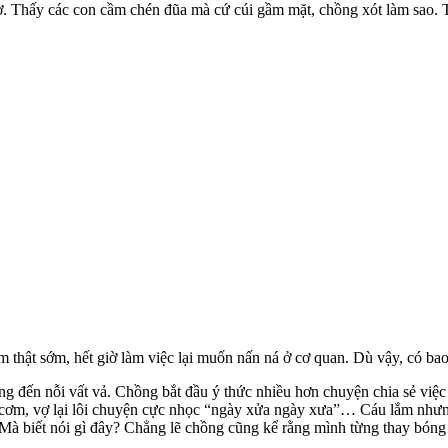
. Thấy các con cầm chén đũa mà cứ cúi gầm mặt, chồng xót làm sao. 
 thật sớm, hết giờ làm việc lại muốn nấn ná ở cơ quan. Dù vậy, có bao
ng đến nỗi vất vả. Chồng bắt đầu ý thức nhiều hơn chuyện chia sẻ việc
ờ cơm, vợ lại lôi chuyện cực nhọc “ngày xửa ngày xưa”… Cáu lắm nhưn
 Mà biết nói gì đây? Chẳng lẽ chồng cũng kể rằng mình từng thay bóng 