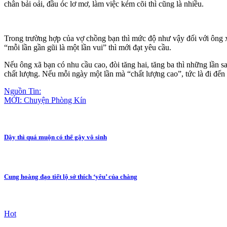
chân bải oải, đầu óc lơ mơ, làm việc kém cõi thì cũng là nhiều.
Trong trường hợp của vợ chồng bạn thì mức độ như vậy đối với ông x
“mỗi lần gần gũi là một lần vui” thì mới đạt yêu cầu.
Nếu ông xã bạn có nhu cầu cao, đòi tăng hai, tăng ba thì những lần s
chất lượng. Nếu mỗi ngày một lần mà “chất lượng cao”, tức là đi đến n
Nguồn Tin:
MỚI: Chuyện Phòng Kín
Dậy thì quá muộn có thể gây vô sinh
Cung hoàng đạo tiết lộ sở thích ‘yêu’ của chàng
Hot