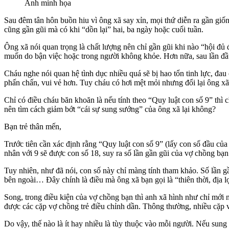
Ảnh minh họa
Sau đêm tân hôn buồn hiu vì ông xã say xỉn, mọi thứ diễn ra gần gi
cũng gần gũi mà có khi “dồn lại” hai, ba ngày hoặc cuối tuần.
Ông xã nói quan trọng là chất lượng nên chỉ gần gũi khi nào “hội đủ đ
muốn do bận việc hoặc trong người không khỏe. Hơn nữa, sau lần đầu,
Cháu nghe nói quan hệ tìn‌ּh dụ‌ּc nhiều quá sẽ bị hao tổn tinh lực, 
phấn chấn, vui vẻ hơn. Tuy cháu có hơi mệt mỏi nhưng đổi lại ông xã
Chỉ có điều cháu băn khoăn là nếu tính theo “Quy luật con số 9” thì
nên tìm cách giảm bớt “cái sự sung sướng” của ông xã lại không?
Bạn trẻ thân mến,
Trước tiên cần xác định rằng “Quy luật con số 9” (lấy con số đầu của 
nhân với 9 sẽ được con số 18, suy ra số lần gần gũi của vợ chồng bạn 
Tuy nhiên, như đã nói, con số này chỉ màng tính tham khảo. Số lần gầ
bên ngoài… Đây chính là điều mà ông xã bạn gọi là “thiên thời, địa l
Song, trong điều kiện của vợ chồng bạn thì anh xã hình như chỉ mới n
được các cặp vợ chồng trẻ điều chỉnh dần. Thông thường, nhiều cặp v
Do vậy, thế nào là ít hay nhiều là tùy thuộc vào mỗi người. Nếu sung