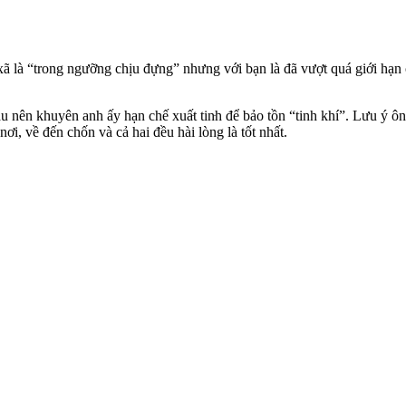
ã là “trong ngưỡng chịu đựng” nhưng với bạn là đã vượt quá giới hạn 
au nên khuyên anh ấy hạn chế xuấ‌ּt tin‌ּh để bảo tồn “tinh khí”. Lưu 
ơi, về đến chốn và cả hai đều hài lòng là tốt nhất.