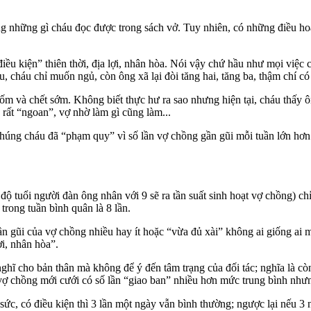
ống những gì cháu đọc được trong sách vở. Tuy nhiên, có những điều 
iều kiện” thiên thời, địa lợi, nhân hòa. Nói vậy chứ hầu như mọi việc c
 cháu chỉ muốn ngủ, còn ông xã lại đòi tăng hai, tăng ba, thậm chí có
đau ốm và chết sớm. Không biết thực hư ra sao nhưng hiện tại, cháu thấy
 rất “ngoan”, vợ nhờ làm gì cũng làm...
 chúng cháu đã “phạm quy” vì số lần vợ chồng gần gũi mỗi tuần lớn hơn
độ tuổi người đàn ông nhân với 9 sẽ ra tần suất sinh hoạt vợ chồng) ch
trong tuần bình quân là 8 lần.
n gũi của vợ chồng nhiều hay ít hoặc “vừa đủ xài” không ai giống ai mà
ợi, nhân hòa”.
ghĩ cho bản thân mà không để ý đến tâm trạng của đối tác; nghĩa là cò
ợ chồng mới cưới có số lần “giao ban” nhiều hơn mức trung bình nhưng
 sức, có điều kiện thì 3 lần một ngày vẫn bình thường; ngược lại nếu 