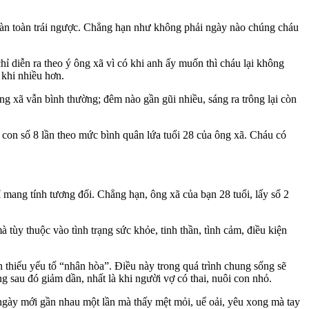
hoàn toàn trái ngược. Chẳng hạn như không phải ngày nào chúng cháu
hỉ diễn ra theo ý ông xã vì có khi anh ấy muốn thì cháu lại không
 khi nhiều hơn.
 ông xã vẫn bình thường; đêm nào gần gũi nhiều, sáng ra trông lại còn
 con số 8 lần theo mức bình quân lứa tuổi 28 của ông xã. Cháu có
ỉ mang tính tương đối. Chẳng hạn, ông xã của bạn 28 tuổi, lấy số 2
 tùy thuộc vào tình trạng sức khỏe, tinh thần, tình cảm, điều kiện
n thiếu yếu tố “nhân hòa”. Điều này trong quá trình chung sống sẽ
 sau đó giảm dần, nhất là khi người vợ có thai, nuôi con nhỏ.
3 ngày mới gần nhau một lần mà thấy mệt mỏi, uể oải, yêu xong mà tay