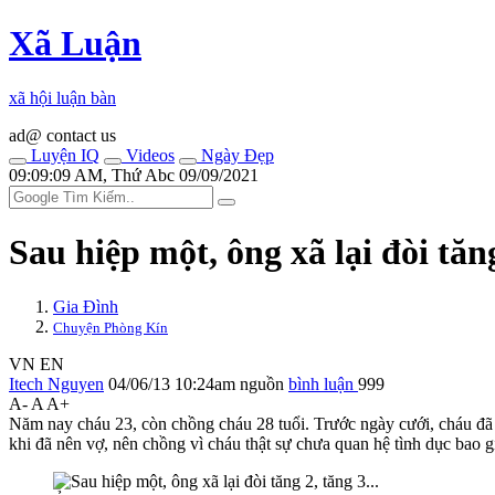
Xã Luận
xã hội luận bàn
ad@ contact us
Luyện IQ
Videos
Ngày Đẹp
09:09:09 AM, Thứ Abc 09/09/2021
Sau hiệp một, ông xã lại đòi tăng
Gia Đình
Chuyện Phòng Kín
VN
EN
Itech Nguyen
04/06/13 10:24am
nguồn
bình luận
999
A-
A
A+
Năm nay cháu 23, còn chồng cháu 28 tuổi. Trước ngày cưới, cháu đã tì
khi đã nên vợ, nên chồng vì cháu thật sự chưa quan hệ tìn‌ּh dụ‌ּc bao g