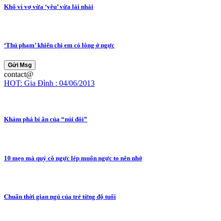
Khổ vì vợ vừa ‘yêu’ vừa lải nhải
‘Thủ phạm’ khiến chị em có lông ở ngực
Gửi Msg
contact@
HOT: Gia Đình : 04/06/2013
Khám phá bí ẩn của “núi đôi”
10 mẹo mà quý cô ngực lép muốn ngực to nên nhớ
Chuẩn thời gian ngủ của trẻ từng độ tuổi