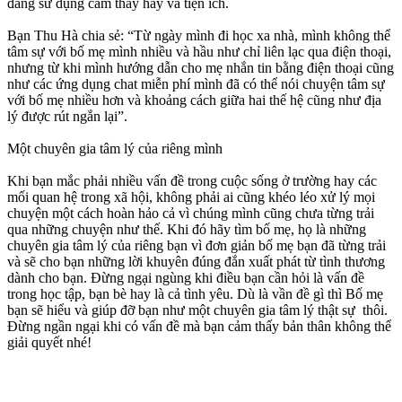
đang sử dụng cảm thấy hay và tiện ích.
Bạn Thu Hà chia sẻ: “Từ ngày mình đi học xa nhà, mình không thể
tâm sự với bố mẹ mình nhiều và hầu như chỉ liên lạc qua điện thoại,
nhưng từ khi mình hướng dẫn cho mẹ nhắn tin bằng điện thoại cũng
như các ứng dụng chat miễn phí mình đã có thể nói chuyện tâm sự
với bố mẹ nhiều hơn và khoảng cách giữa hai thế hệ cũng như địa
lý được rút ngắn lại”.
Một chuyên gia tâm lý của riêng mình
Khi bạn mắc phải nhiều vấn đề trong cuộc sống ở trường hay các
mối quan hệ trong xã hội, không phải ai cũng khéo léo xử lý mọi
chuyện một cách hoàn hảo cả vì chúng mình cũng chưa từng trải
qua những chuyện như thế. Khi đó hãy tìm bố mẹ, họ là những
chuyên gia tâm lý của riêng bạn vì đơn giản bố mẹ bạn đã từng trải
và sẽ cho bạn những lời khuyên đúng đắn xuất phát từ tình thương
dành cho bạn. Đừng ngại ngùng khi điều bạn cần hỏi là vấn đề
trong học tập, bạn bè hay là cả tình yêu. Dù là vần đề gì thì Bố mẹ
bạn sẽ hiểu và giúp đỡ bạn như một chuyên gia tâm lý thật sự thôi.
Đừng ngần ngại khi có vấn đề mà bạn cảm thấy bản thân không thể
giải quyết nhé!