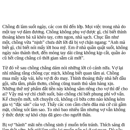
Chồng đi làm suốt ngày, các con thì đến lớp. Mọi việc trong nhà do
một tay vợ đảm đương. Chồng không phụ vợ được gì, chỉ biết thỉnh
thoảng khen bà xã khéo tay, cơm ngon, nhà sạch. Chục lần như
một, chồng vừa “nịnh” chưa dứt lời đã bị vợ chặn ngang: “Anh mà
biết gì, chỉ biết nói mấy lời hoa mỹ. Em ở nhà quần quật suốt, không
ngày nào thảnh thơi, đến móng tay dài cũng không kịp cắt, quần áo
cũ hết cũng chẳng có thời gian sắm cái mới”.
Từ đó về sau chồng chẳng dám nói những lời có cánh nữa. Vợ lại
nhì nhằng rằng chồng cục mịch, không biết quan tâm ai. Chồng
mua mấy xấp vải, kêu vợ đi đo may. Thỉnh thoảng thấy nhà hết dầu
gội, sữa tắm, phấn thơm, chồng cũng tranh thủ sắm hàng xịn.
Những thứ mỹ phẩm đắt tiền này không sắm riêng cho vợ thì để cho
ai? Vậy mà vợ chì chiết suốt, bảo chồng chỉ biết phung phí vớ vẩn.
Kể chuyện mới, xới chuyện cũ, không có bữa cơm nào không kèm
gia vị “đặc sản” của vợ. Thấy các con cầm chén đũa mà cứ cúi gầm
mặt, chồng xót làm sao. To nhỏ bao nhiêu lần nhưng vợ vẫn không
ý thức được sự khó chịu đã gieo cho người thân.
Bị vợ “hành” mãi nên chồng sinh ý muốn trốn tránh. Thích sáng đi
làm thật sớm, hết giờ làm việc lại muốn nấn ná ở cơ quan. Dù vậy,