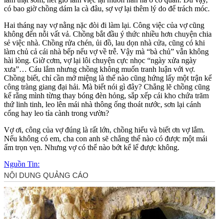
có bao giờ chồng dám la cà đâu, sợ vợ lại thêm lý do để trách móc.
Hai tháng nay vợ nằng nặc đòi đi làm lại. Công việc của vợ cũng
không đến nỗi vất vả. Chồng bắt đầu ý thức nhiều hơn chuyện chia
sẻ việc nhà. Chồng rửa chén, ủi đồ, lau dọn nhà cửa, cũng có khi
làm chủ cả cái nhà bếp nếu vợ về trễ. Vậy mà “bà chủ” vẫn không
hài lòng. Giờ cơm, vợ lại lôi chuyện cực nhọc “ngày xửa ngày
xưa”… Cáu lắm nhưng chồng không muốn tranh luận với vợ.
Chồng biết, chỉ cần mở miệng là thế nào cũng hứng lấy một trận kể
công tràng giang đại hải. Mà biết nói gì đây? Chẳng lẽ chồng cũng
kể rằng mình từng thay bóng đèn hỏng, sắp xếp cái kho chứa trăm
thứ linh tinh, leo lên mái nhà thông ống thoát nước, sơn lại cánh
cổng hay leo tỉa cành trong vườn?
Vợ ơi, công của vợ đúng là rất lớn, chồng hiểu và biết ơn vợ lắm.
Nếu không có em, cha con anh sẽ chẳng thể nào có được một mái
ấm trọn vẹn. Nhưng vợ có thể nào bớt kể lể được không.
Nguồn Tin: