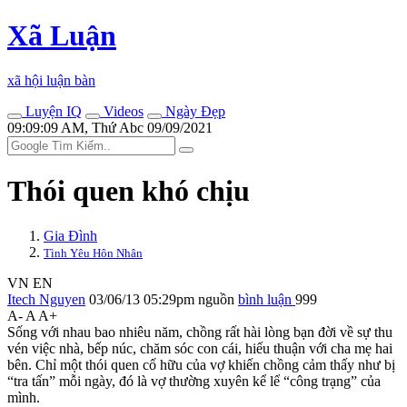
Xã Luận
xã hội luận bàn
Luyện IQ
Videos
Ngày Đẹp
09:09:09 AM, Thứ Abc 09/09/2021
Thói quen khó chịu
Gia Đình
Tình Yêu Hôn Nhân
VN
EN
Itech Nguyen
03/06/13 05:29pm
nguồn
bình luận
999
A-
A
A+
Sống với nhau bao nhiêu năm, chồng rất hài lòng bạn đời về sự thu
vén việc nhà, bếp núc, chăm sóc con cái, hiếu thuận với cha mẹ hai
bên. Chỉ một thói quen cố hữu của vợ khiến chồng cảm thấy như bị
“tr‌a tấ‌n” mỗi ngày, đó là vợ thường xuyên kể lể “công trạng” của
mình.