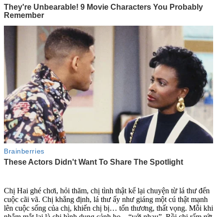
Chị Hai ghé chơi, hỏi thăm, chị tình thật kể lại chuyện từ lá thư đến
cuộc cãi vã. Chị khẳng định, lá thư ấy như giáng một cú thật mạnh
lên cuộc sống của chị, khiến chị bị… tổn thương, thất vọng. Mỗi khi
nhắm mắt lại là chị hình dung cảnh họ... “với nhau”. Rồi chị rấm rứt