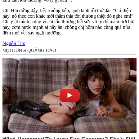
Chị Hai đứng dậy, liếc xuống bếp, lạnh tanh rồi thở dài: "Cứ điệu
này, nó theo con khác mới thấm thía tổn thương thiệt đó nghe em!”.
Chị giật mình, cũng vì cái tổn thương hết sức vô lý đó mà mươi bữa
nay, cơm nước mạnh ai nấy ăn, chồng chị hôm nào cũng quá nửa
đêm mới về, say ngật ngưỡng.
Nguồn Tin: