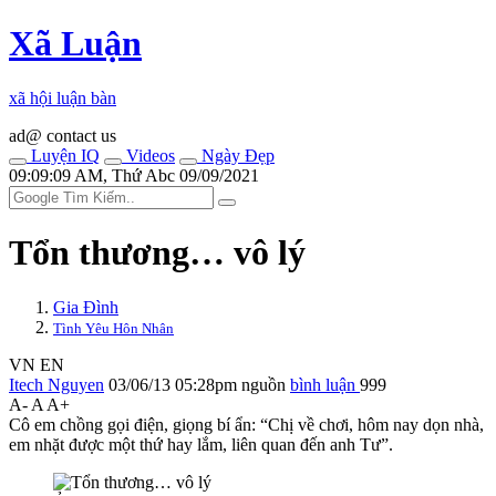
Xã Luận
xã hội luận bàn
ad@ contact us
Luyện IQ
Videos
Ngày Đẹp
09:09:09 AM, Thứ Abc 09/09/2021
Tổn thương… vô lý
Gia Đình
Tình Yêu Hôn Nhân
VN
EN
Itech Nguyen
03/06/13 05:28pm
nguồn
bình luận
999
A-
A
A+
Cô em chồng gọi điện, giọng bí ẩn: “Chị về chơi, hôm nay dọn nhà,
em nhặt được một thứ hay lắm, liên quan đến anh Tư”.