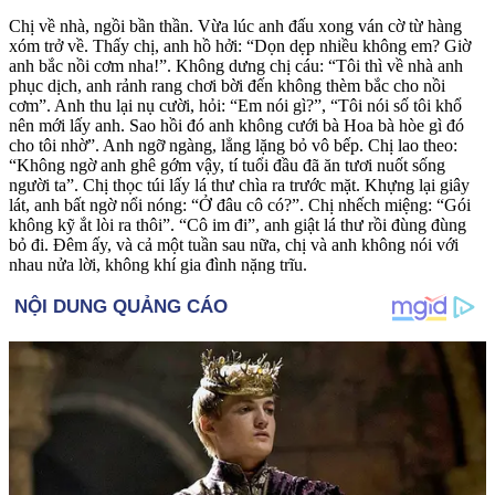
Chị về nhà, ngồi bần thần. Vừa lúc anh đấu xong ván cờ từ hàng
xóm trở về. Thấy chị, anh hồ hởi: “Dọn dẹp nhiều không em? Giờ
anh bắc nồi cơm nha!”. Không dưng chị cáu: “Tôi thì về nhà anh
phục dịch, anh rảnh rang chơi bời đến không thèm bắc cho nồi
cơm”. Anh thu lại nụ cười, hỏi: “Em nói gì?”, “Tôi nói số tôi khổ
nên mới lấy anh. Sao hồi đó anh không cưới bà Hoa bà hòe gì đó
cho tôi nhờ”. Anh ngỡ ngàng, lẳng lặng bỏ vô bếp. Chị lao theo:
“Không ngờ anh ghê gớm vậy, tí tuổi đầu đã ăn tươi nuốt sống
người ta”. Chị thọc túi lấy lá thư chìa ra trước mặt. Khựng lại giây
lát, anh bất ngờ nổi nóng: “Ở đâu cô có?”. Chị nhếch miệng: “Gói
không kỹ ắt lòi ra thôi”. “Cô im đi”, anh giật lá thư rồi đùng đùng
bỏ đi. Đêm ấy, và cả một tuần sau nữa, chị và anh không nói với
nhau nửa lời, không khí gia đình nặng trĩu.