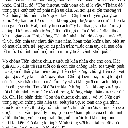
khóc. Chị Hai dỗ: “Tổn thương, thất vọng cái gì lạ vậy. “Thằng đó”
trong quá khứ chứ có phải hiện tại đâu. Ai đời lại đi tổn thương vì
“cái thằng” hồi mình chưa quen biết”. Chị Hai chuyển giọng xa
xăm: “Bộ bài học từ con Tiên không giúp được gì cho em?”. Tiên là
con gái của chị Hai, mới ly hôn cách đây hai tháng sau ba năm vợ
chồng. Hơn một năm trước, Tiên bất ngờ nhận được cú điện thoại
kêu… giao con. Hỏi, chồng Tiên thú nhận, hồi đó có quen một cô,
từ yêu đến chia tay chưa đầy nửa năm, hoàn toàn không hay biết sự
có mặt của đứa trẻ. Người cũ phân trần: “Lúc chia tay, cái thai còn
rất nhỏ. Tôi tính nuôi một mình nhưng hoàn cảnh khó quá!”.
Vợ chồng Tiên không chịu, người cũ kiện nhận cha cho con. Kết
quả ADN, đứa trẻ sáu tuổi đó là con của chồng Tiên, tòa tuyên phải
trợ cấp mỗi tháng ba triệu đồng. Tiên chết sững, chồng Tiên dằn vặt,
ngơ ngác. Vậy là hai đứa gây nhau. Chồng Tiên hứa, trong lòng chỉ
có Tiên, sẽ chăm lo cho mái ấm này và vì là người có trách nhiệm
nên cũng sẽ chu đáo với đứa trẻ kia. Nhưng, Tiên không vượt qua
nổi chính mình, cảm thấy tổn thương, không chấp nhận được sự thật
đó. Chị Hai phân tích: “Con tổn thương chi mà… vô lý! Nên quý
trọng người chồng của hiện tại, biết yêu vợ, lo toan cho gia đình.
Quá khứ đã rồi, thuở ấy nó mới mười chín, đôi mươi, chín chắn sao
được”. Tiên vẫn quyết ly hôn, tự phá vỡ hạnh phúc của chính mình
vì tổn thương với “chàng trai nông nổi” trước khi là chồng mình.
Chị Hai kết: “Có đáng không? Mình sống với hiện tại mà để quá
khứ làm tổn thương, vô lý gì đâu!”.