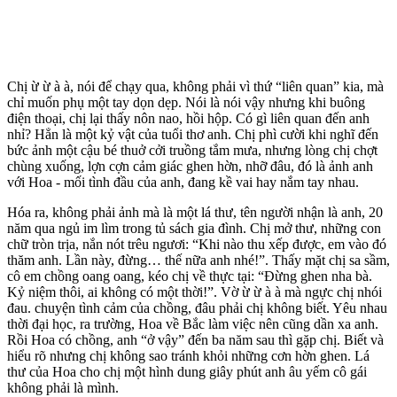
Chị ừ ừ à à, nói để chạy qua, không phải vì thứ “liên quan” kia, mà
chỉ muốn phụ một tay dọn dẹp. Nói là nói vậy nhưng khi buông
điện thoại, chị lại thấy nôn nao, hồi hộp. Có gì liên quan đến anh
nhỉ? Hẳn là một kỷ vật của tuổi thơ anh. Chị phì cười khi nghĩ đến
bức ảnh một cậu bé thuở cởi tru‌ּồng tắm mưa, nhưng lòng chị chợt
chùng xuống, lợn cợn cảm giác ghen hờn, nhỡ đâu, đó là ảnh anh
với Hoa - mối tình đầu của anh, đang kề vai hay nắm tay nhau.
Hóa ra, không phải ảnh mà là một lá thư, tên người nhận là anh, 20
năm qua ngủ im lìm trong tủ sách gia đình. Chị mở thư, những con
chữ tròn trịa, nắn nót trêu ngươi: “Khi nào thu xếp được, em vào đó
thăm anh. Lần này, đừng… thế nữa anh nhé!”. Thấy mặt chị sa sầm,
cô em chồng oang oang, kéo chị về thực tại: “Đừng ghen nha bà.
Kỷ niệm thôi, ai không có một thời!”. Vờ ừ ừ à à mà ngực chị nhói
đau. chu‌yện tìn‌h cảm của chồng, đâu phải chị không biết. Yêu nhau
thời đại học, ra trường, Hoa về Bắc làm việc nên cũng dần xa anh.
Rồi Hoa có chồng, anh “ở vậy” đến ba năm sau thì gặp chị. Biết và
hiểu rõ nhưng chị không sao tránh khỏi những cơn hờn ghen. Lá
thư của Hoa cho chị một hình dung giây phút anh âu yếm cô gái
không phải là mình.