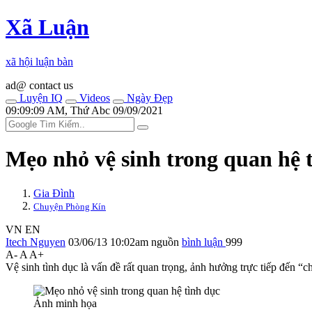
Xã Luận
xã hội luận bàn
ad@ contact us
Luyện IQ
Videos
Ngày Đẹp
09:09:09 AM, Thứ Abc 09/09/2021
Mẹo nhỏ vệ sinh trong quan hệ tìn
Gia Đình
Chuyện Phòng Kín
VN
EN
Itech Nguyen
03/06/13 10:02am
nguồn
bình luận
999
A-
A
A+
Vệ sinh tìn‌ּh dụ‌ּc là vấn đề rất quan trọng, ảnh hưởng trực tiếp đến “c
Ảnh minh họa