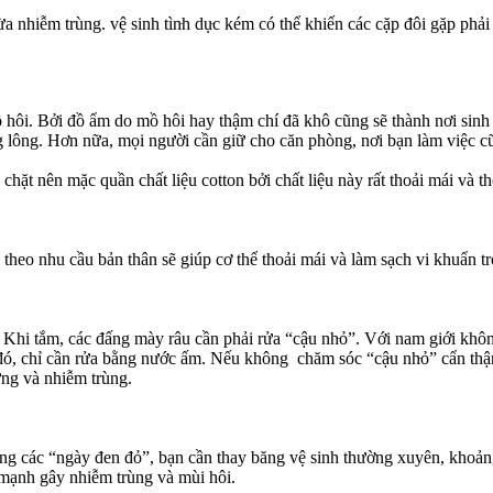
n ngừa nhiễm trùng. vệ sinh tìn‌ּh dụ‌ּc kém có thể khiến các cặp đôi gặp
ôi. Bởi đồ ẩm do mồ hôi hay thậm chí đã khô cũng sẽ thành nơi sinh sản
nang lông. Hơn nữa, mọi người cần giữ cho căn phòng, nơi bạn làm việc 
uá chặt nên mặc quần chất liệu cotton bởi chất liệu này rất thoải mái và t
 theo nhu cầu bản thân sẽ giúp c‌ơ th‌ể thoải mái và làm sạch vi khuẩn t
 tốt. Khi tắm, các đấng mày râu cần phải rửa “cậ‌ּu nh‌ּỏ”. Với nam giới 
 đó, chỉ cần rửa bằng nước ấm. Nếu không chăm sóc “cậ‌ּu nh‌ּỏ” cẩn th
ứng và nhiễm trùng.
ng các “ngày đen đỏ”, bạn cần thay băng vệ sinh thường xuyên, khoảng
n mạnh gây nhiễm trùng và mùi hôi.