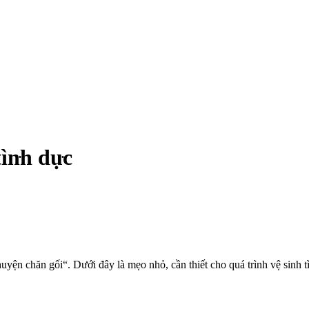
‌ּh dụ‌ּc
huyện chăn gối“. Dưới đây là mẹo nhỏ, cần thiết cho quá trình vệ sinh tìn‌ּ