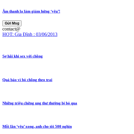
Âm thanh lạ làm giảm hứng ‘yêu’!
Gửi Msg
contact@
HOT: Gia Đình : 03/06/2013
Sợ hãi khi sex với chồng
Quả báo vì bỏ chồng theo trai
Những triệu chứng ung thư thường bị bỏ qua
Mỗi lần ‘yêu’ xong, anh cho tôi 500 nghìn