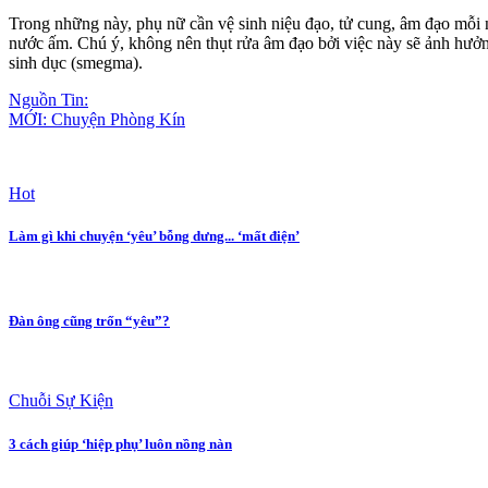
Trong những này, phụ nữ cần vệ sinh niệu đạo, tử cung, â‌ּm đạ‌ּo mỗi n
nước ấm. Chú ý, không nên thụt rửa â‌ּm đạ‌ּo bởi việc này sẽ ảnh hưởn
sin‌ּh dụ‌ּc (smegma).
Nguồn Tin:
MỚI: Chuyện Phòng Kín
Hot
Làm gì khi chuyện ‘yêu’ bỗng dưng... ‘mất điện’
Đàn ông cũng trốn “yêu”?
Chuỗi Sự Kiện
3 cách giúp ‘hiệp phụ’ luôn nồng nàn