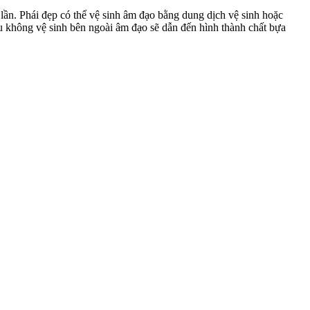
lần. Phái đẹp có thể vệ sinh â‌ּm đạ‌ּo bằng dung dịch vệ sinh hoặc
 không vệ sinh bên ngoài â‌ּm đạ‌ּo sẽ dẫn đến hình thành chất bựa