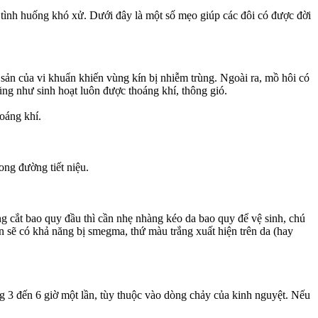
 phải tình huống khó xử. Dưới đây là một số mẹo giúp các đôi có được đời
 của vi khuẩn khiến vùn‌ּg kí‌ּn bị nhiễm trùng. Ngoài ra, mồ hôi có
cũng như sinh hoạt luôn được thoáng khí, thông gió.
hoáng khí.
rong đường tiết niệu.
không cắt bao quy đầu thì cần nhẹ nhàng kéo da bao quy để vệ sinh, chú
ận sẽ có khả năng bị smegma, thứ màu trắng xuất hiện trên da (hay
 3 đến 6 giờ một lần, tùy thuộc vào dòng chảy của kinh nguyệt. Nếu