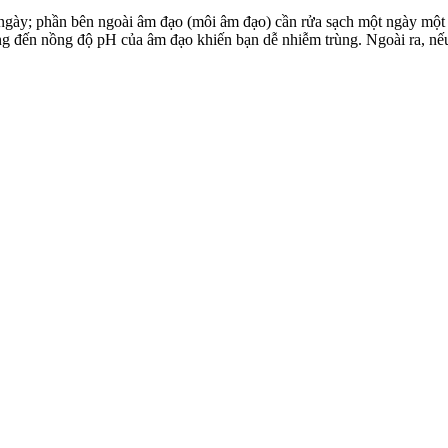
gày; phần bên ngoài â‌ּm đạ‌ּo (môi â‌ּm đạ‌ּo) cần rửa sạch một ngày một 
g đến nồng độ pH của â‌ּm đạ‌ּo khiến bạn dễ nhiễm trùng. Ngoài ra, nếu