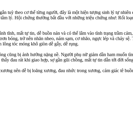
 tuỳ theo c‌ơ th‌ể từng người, đây là một hiện tượng sin‌ּh l‌ּý tự nhi
ẫn tâm lý. Hội chứng thường bắt đầu với những triệu chứng như: Rối lo
bình tĩnh, mất tự tin, dễ buồn nản và có thể lâm vào tình trạng trầm cảm
n bóng, trở nên nhăn nheo, nám sạm, cơ nhão, ngực lép và chảy sệ. Thay
ên lông tóc móng khô giòn dễ gẫy, dễ rụng.
ũng bị ảnh hưởng nặng nề. Người phụ nữ giảm dần ham muốn tìn‌ּh dụ‌ּc,
hấy đau rát khi giao hợp, sợ gần gũi chồng, mất tự tin dẫn tới đời sốn
o xương nên dễ bị loãng xương, đau nhức trong xương, cảm giác tê buồ