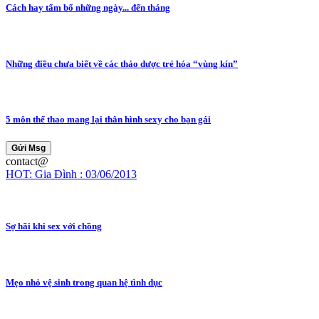
Cách hay tẩm bổ những ngày... đến tháng
Những điều chưa biết về các thảo dược trẻ hóa “vùng kín”
5 môn thể thao mang lại thân hình sexy cho bạn gái
Gửi Msg
contact@
HOT: Gia Đình : 03/06/2013
Sợ hãi khi sex với chồng
Mẹo nhỏ vệ sinh trong quan hệ tình dục