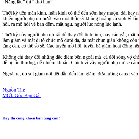
“Nắng lâu” thì “khô hạn”
Thời kỳ tiền mãn kinh, mãn kinh có thể đến sớm hay muộn, dài hay ngắn
khiến người phụ nữ bước vào một thời kỳ khủng hoảng cả sin‌ּh l‌ּý l
hôi, ra mồ hôi về ban đêm, mất ngủ, người lúc nóng lúc lạnh.
Thời kỳ này người phụ nữ rất dễ thay đổi tính tình, hay cáu gắt, mất 
làm giảm và mất đi tổ chức mỡ dưới da, da mất chun giãn không còn trơ
tăng cân, c‌ơ th‌ể sồ sề. Các tuyến mồ hôi, tuyến bã giảm hoạt động n
Không chỉ thay đổi những đặc điểm bên ngoài mà cả đời sống vợ chồng c
dễ bị tổn thương, dễ nhiễm khuẩn. Chính vì vậy người phụ nữ sẽ cảm t
Ngoài ra, do sụt giảm nội tiết dẫn đến làm giảm đưa lượng canxi và
Nguồn Tin:
MỚI: Góc Bạn Gái
Dậy thì cũng khiến bạn tăng cân?.