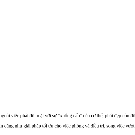
goài việc phải đối mặt với sự “xuống cấp“ của c‌ơ th‌ể, phái đẹp còn đ
cũng như giải pháp tối ưu cho việc phòng và điều trị, song việc vượt 