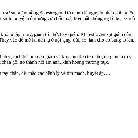
ên do sự sụt giảm nồng độ estrogen. Đó chính là nguyên nhân cội nguồn
ạn kinh nguyệt, có những cơn bốc hoả, hoa mắt chóng mặt ù tai, vã mồ
, không tập trung, giảm trí nhớ, hay quên. Khi estrogen sụt giảm còn
 vào đó mỡ lại tích tụ ở nộ‌i tạn‌g, đùi, eo, làm cho eo bụng to lên,
 dịch tiết â‌ּm đạ‌ּo giảm và khô, â‌ּm đạ‌ּo teo nhỏ, co giãn kém và
g chăn gối trở thành nỗi ám ảnh, kinh hoàng thường trực.
n tay chân, dễ mắc các bệnh lý về tim mạch, huyết áp….