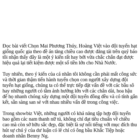
Đọc bài viết Chọn Mai Phương Thúy, Hoàng Việt vào đội tuyển hạt
giống quốc gia theo đề án tăng chiều cao được đăng tải trên quý báo
tôi nhận thấy đây là một ý kiến rất hay bởi vừa chắc chắn đạt được
hiệu quả lại tiết kiệm được một số tiền lớn cho Nhà Nước.
Tuy nhiên, theo ý kiến của cá nhân tôi không cần phải mất công sức
và thời gian thậm tiến hành tuyển chọn con người xây dựng đội
tuyển hạt giống, chúng ta có thể trực tiếp đặt vấn đề với các bầu sô
hay những người có tầm ảnh hưởng lớn với các chân dài, hoa hậu
để họ nhanh chóng xây dựng một đội tuyển đồng đều và có tính gắn
kết, sẵn sàng san sẻ với nhau nhiều vấn đề trong công việc.
Trong showbiz Việt, những người có khả năng tập hợp đội tuyển
bao gồm các nam thanh nữ tú, không chỉ đạt tiêu chuẩn về chiều
cao mà còn sở hữu sắc đẹp, đặc biệt là sự nổi tiếng với mục đích thu
hút sự chú ý của dư luận có lẽ chỉ có ông bầu Khắc Tiệp hoặc
doanh nhân Benny Ng.