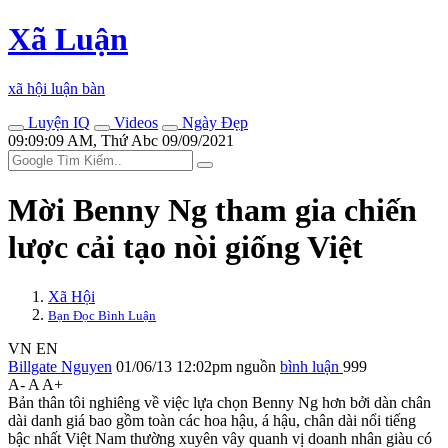
Xã Luận
xã hội luận bàn
Luyện IQ
Videos
Ngày Đẹp
09:09:09 AM, Thứ Abc 09/09/2021
Mời Benny Ng tham gia chiến
lược cải tạo nòi giống Việt
Xã Hội
Bạn Đọc Bình Luận
VN
EN
Billgate Nguyen
01/06/13 12:02pm
nguồn
bình luận
999
A-
A
A+
Bản thân tôi nghiêng về việc lựa chọn Benny Ng hơn bởi dàn chân
dài danh giá bao gồm toàn các hoa hậu, á hậu, chân dài nổi tiếng
bậc nhất Việt Nam thường xuyên vây quanh vị doanh nhân giàu có