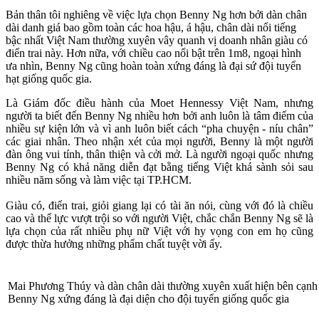
Bản thân tôi nghiêng về việc lựa chọn Benny Ng hơn bởi dàn chân
dài danh giá bao gồm toàn các hoa hậu, á hậu, chân dài nổi tiếng
bậc nhất Việt Nam thường xuyên vây quanh vị doanh nhân giàu có
điển trai này. Hơn nữa, với chiều cao nổi bật trên 1m8, ngoại hình
ưa nhìn, Benny Ng cũng hoàn toàn xứng đáng là đại sứ đội tuyển
hạt giống quốc gia.
Là Giám đốc điều hành của Moet Hennessy Việt Nam, nhưng
người ta biết đến Benny Ng nhiều hơn bởi anh luôn là tâm điểm của
nhiều sự kiện lớn và vì anh luôn biết cách “pha chuyện - níu chân”
các giai nhân. Theo nhận xét của mọi người, Benny là một người
đàn ông vui tính, thân thiện và cởi mở. Là người ngoại quốc nhưng
Benny Ng có khả năng diễn đạt bằng tiếng Việt khá sành sỏi sau
nhiều năm sống và làm việc tại TP.HCM.
Giàu có, điển trai, giỏi giang lại có tài ăn nói, cùng với đó là chiều
cao và thể lực vượt trội so với người Việt, chắc chắn Benny Ng sẽ là
lựa chọn của rất nhiều phụ nữ Việt với hy vọng con em họ cũng
được thừa hưởng những phẩm chất tuyệt vời ấy.
Mai Phương Thúy và dàn chân dài thường xuyên xuất hiện bên cạnh
Benny Ng xứng đáng là đại diện cho đội tuyển giống quốc gia