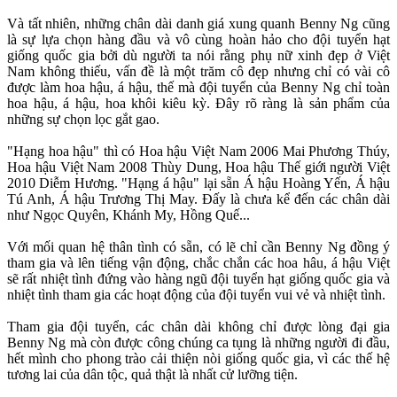
Và tất nhiên, những chân dài danh giá xung quanh Benny Ng cũng
là sự lựa chọn hàng đầu và vô cùng hoàn hảo cho đội tuyển hạt
giống quốc gia bởi dù người ta nói rằng phụ nữ xinh đẹp ở Việt
Nam không thiếu, vấn đề là một trăm cô đẹp nhưng chỉ có vài cô
được làm hoa hậu, á hậu, thế mà đội tuyển của Benny Ng chỉ toàn
hoa hậu, á hậu, hoa khôi kiêu kỳ. Đây rõ ràng là sản phẩm của
những sự chọn lọc gắt gao.
"Hạng hoa hậu" thì có Hoa hậu Việt Nam 2006 Mai Phương Thúy,
Hoa hậu Việt Nam 2008 Thùy Dung, Hoa hậu Thế giới người Việt
2010 Diễm Hương. "Hạng á hậu" lại sẵn Á hậu Hoàng Yến, Á hậu
Tú Anh, Á hậu Trương Thị May. Đấy là chưa kể đến các chân dài
như Ngọc Quyên, Khánh My, Hồng Quế...
Với mối quan hệ thân tình có sẵn, có lẽ chỉ cần Benny Ng đồng ý
tham gia và lên tiếng vận động, chắc chắn các hoa hâu, á hậu Việt
sẽ rất nhiệt tình đứng vào hàng ngũ đội tuyển hạt giống quốc gia và
nhiệt tình tham gia các hoạt động của đội tuyển vui vẻ và nhiệt tình.
Tham gia đội tuyển, các chân dài không chỉ được lòng đại gia
Benny Ng mà còn được công chúng ca tụng là những người đi đầu,
hết mình cho phong trào cải thiện nòi giống quốc gia, vì các thế hệ
tương lai của dân tộc, quả thật là nhất cử lưỡng tiện.