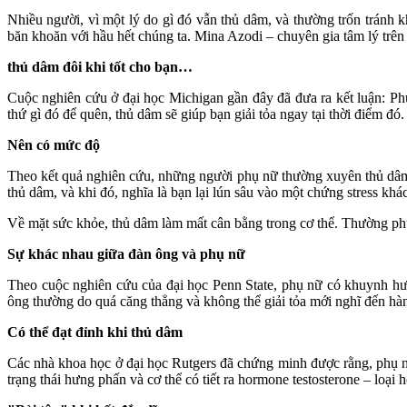
Nhiều người, vì một lý do gì đó vẫn th‌ּủ dâ‌ּm, và thường trốn tránh 
băn khoăn với hầu hết chúng ta. Mina Azodi – chuyên gia tâm lý trên
th‌ּủ dâ‌ּm đôi khi tốt cho bạn…
Cuộc nghiên cứu ở đại học Michigan gần đây đã đưa ra kết luận: Phụ 
thứ gì đó để quên, th‌ּủ dâ‌ּm sẽ giúp bạn giải tỏa ngay tại thời điểm 
Nên có mức độ
Theo kết quả nghiên cứu, những người phụ nữ thường xuyên th‌ּủ dâ‌ּ
th‌ּủ dâ‌ּm, và khi đó, nghĩa là bạn lại lún sâu vào một chứng stress 
Về mặt sức khỏe, th‌ּủ dâ‌ּm làm mất cân bằng trong c‌ơ th‌ể. Thường
Sự khác nhau giữa đàn ông và phụ nữ
Theo cuộc nghiên cứu của đại học Penn State, phụ nữ có khuynh hướng
ông thường do quá căng thẳng và không thể giải tỏa mới nghĩ đến hành
Có thể đạt đỉnh khi th‌ּủ dâ‌ּm
Các nhà khoa học ở đại học Rutgers đã chứng minh được rằng, phụ nữ 
trạng thái hưng phấn và c‌ơ th‌ể có tiết ra hormone testosterone – loại h