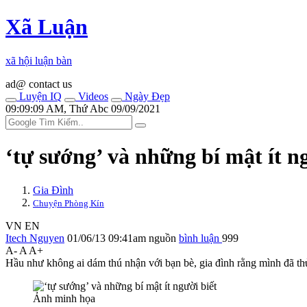
Xã Luận
xã hội luận bàn
ad@ contact us
Luyện IQ
Videos
Ngày Đẹp
09:09:09 AM, Thứ Abc 09/09/2021
‘tự sướng’ và những bí mật ít n
Gia Đình
Chuyện Phòng Kín
VN
EN
Itech Nguyen
01/06/13 09:41am
nguồn
bình luận
999
A-
A
A+
Hầu như không ai dám thú nhận với bạn bè, gia đình rằng mình đã th‌ּủ 
Ảnh minh họa