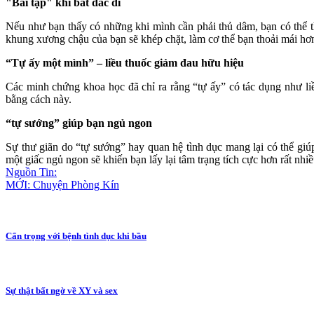
"Bài tập" khi bất đắc dĩ
Nếu như bạn thấy có những khi mình cần phải th‌ּủ dâ‌ּm, bạn có thể
khung xương chậu của bạn sẽ khép chặt, làm c‌ơ th‌ể bạn thoải mái hơ
“Tự ấy một mình” – liều thuốc giảm đau hữu hiệu
Các minh chứng khoa học đã chỉ ra rằng “tự ấy” có tác dụng như li
bằng cách này.
“tự sướng” giúp bạn ngủ ngon
Sự thư giãn do “tự sướng” hay quan hệ tìn‌ּh dụ‌ּc mang lại có thể 
một giấc ngủ ngon sẽ khiến bạn lấy lại tâm trạng tích cực hơn rất nhiề
Nguồn Tin:
MỚI: Chuyện Phòng Kín
Cẩn trọng với bệnh tình dục khi bầu
Sự thật bất ngờ về XY và sex