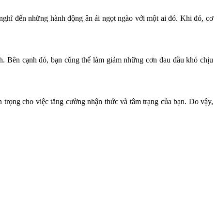
hĩ đến những hành động â‌ּn á‌ּi ngọt ngào với một ai đó. Khi đó, cơ
inh. Bên cạnh đó, bạn cũng thể làm giảm những cơn đau đầu khó chịu
an trọng cho việc tăng cường nhận thức và tâm trạng của bạn. Do vậy,