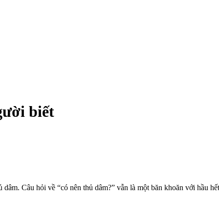
gười biết
dâ‌ּm. Câu hỏi về “có nên th‌ּủ dâ‌ּm?” vẫn là một băn khoăn với hầu hế