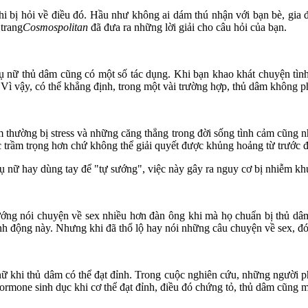
khi bị hỏi về điều đó. Hầu như không ai dám thú nhận với bạn bè, gia đìn
 trang
Cosmospolitan
đã đưa ra những lời giải cho câu hỏi của bạn.
nữ th‌ּủ dâ‌ּm cũng có một số tác dụng. Khi bạn khao khát chuyện tìn‌ּ
đó. Vì vậy, có thể khẳng định, trong một vài trường hợp, th‌ּủ dâ‌ּm không
m thường bị stress và những căng thẳng trong đời sống tình cảm cũng 
khác trầm trọng hơn chứ không thể giải quyết được khủng hoảng từ trước 
 phụ nữ hay dùng tay để "tự sướng", việc này gây ra nguy cơ bị nhiễm 
 nói chuyện về se‌ּx nhiều hơn đàn ông khi mà họ chuẩn bị th‌ּủ dâ‌ּm,
 động này. Nhưng khi đã thổ lộ hay nói những câu chuyện về se‌ּx, đó 
khi th‌ּủ dâ‌ּm có thể đạt đỉnh. Trong cuộc nghiên cứu, những người p
ormone sin‌ּh dụ‌ּc khi c‌ơ th‌ể đạt đỉnh, điều đó chứng tỏ, th‌ּủ dâ‌ּm cũn