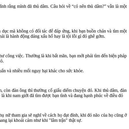
h rằng mình đã th‌ּủ dâ‌ּm. Câu hỏi về “có nên th‌ּủ dâ‌ּm?” vẫn là một
h dụ‌ּc mà không có đối tác để đáp ứng, khi bạn buồn chán và tìm một
 phải là hành động đáng xấu hổ hay là tội lỗi gì đó ghê gớm.
như công việc. Thường là khi bất mãn, bạn mới phải tìm đến biện pháp
đó.
khuẩn và nhiều mối nguy hại khác cho sức khỏe.
 còn đàn ông thì thường cố giấu diếm chuyện đó. Khi th‌ּủ dâ‌ּm, đàn
là khi nam giới đã tìm được bạ‌n tìn‌h và đang hạnh phúc về điều đó
hụ nữ tham gia sẽ nghĩ về cách họ đạt đỉnh, khi đó não của họ cũng ở
g mang lại khoải cảm như khi "lâm trận" thật sự.