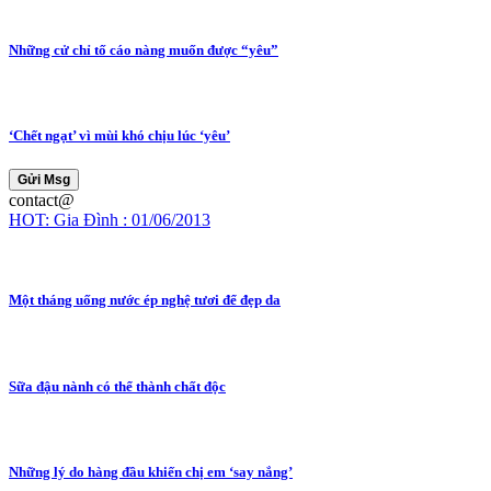
Những cử chỉ tố cáo nàng muốn được “yêu”
‘Chết ngạt’ vì mùi khó chịu lúc ‘yêu’
Gửi Msg
contact@
HOT: Gia Đình : 01/06/2013
Một tháng uống nước ép nghệ tươi để đẹp da
Sữa đậu nành có thể thành chất độc
Những lý do hàng đầu khiến chị em ‘say nắng’