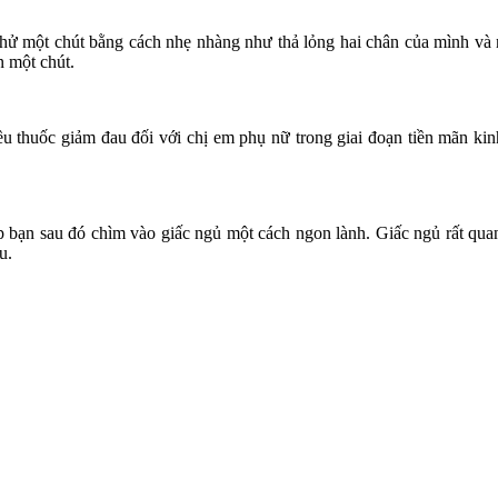
 thử một chút bằng cách nhẹ nhàng như thả lỏng hai chân của mình và ng
n một chút.
ều thuốc giảm đau đối với chị em phụ nữ trong giai đoạn tiền mãn k
giúp bạn sau đó chìm vào giấc ngủ một cách ngon lành. Giấc ngủ rất qu
u.