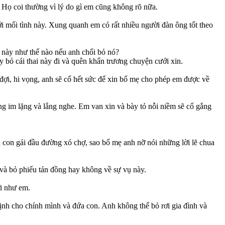
 Họ coi thường vì lý do gì em cũng không rõ nữa.
i mối tình này. Xung quanh em có rất nhiều người đàn ông tốt theo
i này như thế nào nếu anh chối bỏ nó?
y bỏ cái thai này đi và quên khẩn trương chuyện cưới xin.
i, hi vọng, anh sẽ cố hết sức để xin bố mẹ cho phép em được về
g im lặng và lắng nghe. Em van xin và bày tỏ nỗi niềm sẽ cố gắng
a con gái đầu đường xó chợ, sao bố mẹ anh nỡ nói những lời lẽ chua
 và bỏ phiếu tán đồng hay không về sự vụ này.
ời như em.
ịnh cho chính mình và đứa con. Anh không thể bỏ rơi gia đình và