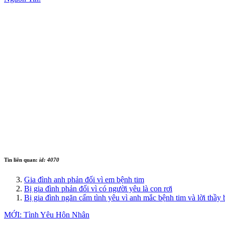
Tin liên quan:
id: 4070
Gia đình anh phản đối vì em bệnh tim
Bị gia đình phản đối vì có người yêu là con rơi
Bị gia đình ngăn cấm tình yêu vì anh mắc bệnh tim và lời thầy 
MỚI: Tình Yêu Hôn Nhân