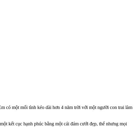
 Em có một mối tình kéo dài hơn 4 năm trời với một người con trai làm
một kết cục hạnh phúc bằng một cái đám cưới đẹp, thế nhưng mọi