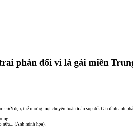
rai phản đối vì là gái miền Trun
 cưới đẹp, thế nhưng mọi chuyện hoàn toàn sụp đổ. Gia đình anh phản
o nữa... (Ảnh minh họa).