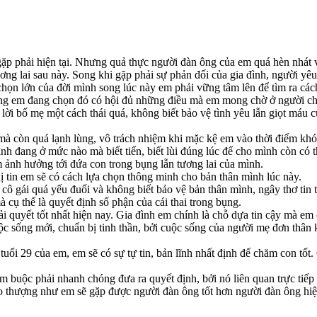
gặp phải hiện tại. Nhưng quả thực người đàn ông của em quá hèn nhát v
ơng lai sau này. Song khi gặp phải sự phản đối của gia đình, người yê
họn lớn của đời mình song lúc này em phải vững tâm lên để tìm ra cách
ng em đang chọn đó có hội đủ những điều mà em mong chờ ở người ch
lời bố mẹ một cách thái quá, không biết bảo vệ tình yêu lẫn giọt máu
à còn quá lạnh lùng, vô trách nhiệm khi mặc kệ em vào thời điểm khó
ình đang ở mức nào mà biết tiến, biết lùi đúng lúc để cho mình còn có t
m ảnh hưởng tới đứa con trong bụng lẫn tương lai của mình.
hị tin em sẽ có cách lựa chọn thông minh cho bản thân mình lúc này.
 cô gái quá yếu đuối và không biết bảo vệ bản thân mình, ngây thơ ti
à cụ thể là quyết định số phận của cái thai trong bụng.
i quyết tốt nhất hiện nay. Gia đình em chính là chỗ dựa tin cậy mà em c
ộc sống mới, chuẩn bị tinh thần, bởi cuộc sống của người mẹ đơn thân
 tuổi 29 của em, em sẽ có sự tự tin, bản lĩnh nhất định để chăm con tố
m buộc phải nhanh chóng đưa ra quyết định, bởi nó liên quan trực tiế
cao thượng như em sẽ gặp được người đàn ông tốt hơn người đàn ông hiện