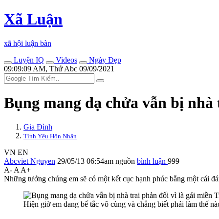
Xã Luận
xã hội luận bàn
Luyện IQ
Videos
Ngày Đẹp
09:09:09 AM, Thứ Abc 09/09/2021
Bụng mang dạ chửa vẫn bị nhà t
Gia Đình
Tình Yêu Hôn Nhân
VN
EN
Abcviet Nguyen
29/05/13 06:54am
nguồn
bình luận
999
A-
A
A+
Những tưởng chúng em sẽ có một kết cục hạnh phúc bằng một cái đám
Hiện giờ em đang bế tắc vô cùng và chẳng biết phải làm thế nà