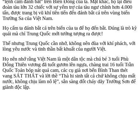
“lệnh cấm đánh bắt” trên Biển Đông của ta. Mặt khác, họ lại điều
đoàn tàu lớn 32 chiếc với sự yểm trợ của tàu ngư chính
hơn 4.000
tấn, được trang bị vũ khí tiên tiến
đến đánh bắt cá trên vùng biển
Trường Sa của Việt Nam.
Họ cấm ta đánh bắt cá trên biển của ta để họ đến bắt. Đúng là trò kỳ
quái mà chỉ Trung Quốc mới tưởng tượng ra được!
Thế nhưng Trung Quốc cần nhớ, không nên đùa với khí phách, với
lòng yêu nước và tinh thần bất khuất của người Việt.
Họ nên nhớ rằng Việt Nam là một dân tộc mà chú bé 3 tuổi Phù
Đổng Thiên vương đã tuốt gươm lên ngựa, chàng trai 16 tuổi Trần
Quốc Toản bóp nát quả cam, các cụ già nơi bến Bình Than thét
vang SÁT THÁT và lời thề “Thà hi sinh tất cả chứ không chịu mất
nước, không chịu làm n‌ô l‌ệ”, sẵn sàng đốt cháy dãy Trường Sơn để
giành độc lập.