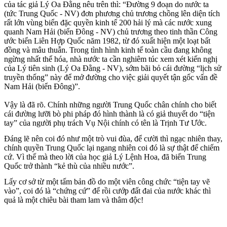
của tác giả Lý Oa Đằng nêu trên thì: “Đường 9 đoạn do nước ta
(tức Trung Quốc - NV) đơn phương chủ trương chồng lên diện tích
rất lớn vùng biển đặc quyền kinh tế 200 hải lý mà các nước xung
quanh Nam Hải (biển Đông - NV) chủ trương theo tinh thần Công
ước biển Liên Hợp Quốc năm 1982, từ đó xuất hiện một loạt bất
đồng và mâu thuẫn. Trong tình hình kinh tế toàn cầu đang không
ngừng nhất thể hóa, nhà nước ta cần nghiêm túc xem xét kiến nghị
của Lý tiên sinh (Lý Oa Đằng - NV), sớm bãi bỏ cái đường “lịch sử
truyền thống” này để mở đường cho việc giải quyết tận gốc vấn đề
Nam Hải (biển Đông)”.
Vậy là đã rõ. Chính những người Trung Quốc chân chính cho biết
cái đường lưỡi bò phi pháp đó hình thành là có giả thuyết do “tiện
tay” của người phụ trách Vụ Nội chính có tên là Trịnh Tư Ước.
Đáng lẽ nên coi đó như một trò vui đùa, để cười thì ngạc nhiên thay,
chính quyền Trung Quốc lại ngang nhiên coi đó là sự thật để chiếm
cứ. Vì thế mà theo lời của học giả Lý Lệnh Hoa, đã biến Trung
Quốc trở thành “kẻ thù của nhiều nước”.
Lấy cơ sở từ một tấm bản đồ do một viên công chức “tiện tay vẽ
vào”, coi đó là “chứng cứ” để rồi cướp đất đai của nước khác thì
quả là một chiêu bài tham lam và thâm độc!