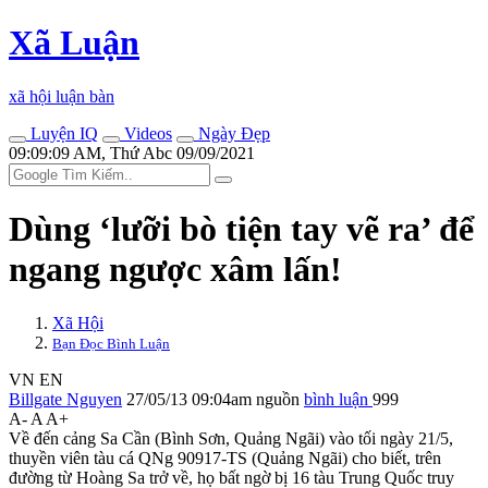
Xã Luận
xã hội luận bàn
Luyện IQ
Videos
Ngày Đẹp
09:09:09 AM, Thứ Abc 09/09/2021
Dùng ‘lưỡi bò tiện tay vẽ ra’ để
ngang ngược xâ‌m lấ‌n!
Xã Hội
Bạn Đọc Bình Luận
VN
EN
Billgate Nguyen
27/05/13 09:04am
nguồn
bình luận
999
A-
A
A+
Về đến cảng Sa Cần (Bình Sơn, Quảng Ngãi) vào tối ngày 21/5,
thuyền viên tàu cá QNg 90917-TS (Quảng Ngãi) cho biết, trên
đường từ Hoàng Sa trở về, họ bất ngờ bị 16 tàu Trung Quốc truy