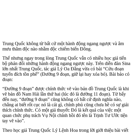
Trung Quốc không từ bất cứ một hành động ngang ngược và âm
mưu thâm độc nào nhằm độc chiếm biển Đông.
Thế nhưng ngay trong lòng Trung Quốc vẫn có nhiều học giả tiến
bộ phản đối những hành động ngang ngược này. Trên diễn đàn Sina
lớn nhất Trung Quốc, tác giả Lý Oa Đằng vừa có bài “Cửu đoạn
tuyến đích tồn phế” (Đường 9 đoạn, giữ lại hay xóa bỏ). Bài báo có
đoạn:
“Đường 9 đoạn” được chính thức vẽ vào bản đồ Trung Quốc là khi
vẽ bản đồ Nam Hải lần thứ hai (lúc đó là đường 11 đoạn). Từ bấy
đến nay, “đường 9 đoạn” cũng không có bất cứ định nghĩa nào,
chẳng ai biết rốt cục nó là cái gì, chính phủ cũng chưa hề có sự giải
thích chính thức. Có một giả thuyết: Đó là kết quả của việc một
quan chức phụ trách Vụ Nội chính hồi đó tên là Trịnh Tư Ước tiện
tay vẽ vào”.
Theo học giả Trung Quốc Lý Lệnh Hoa trong lời giới thiệu bài viết