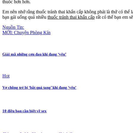
thuốc hơn hơn.
Em nên nhớ rằng thuốc tránh thai khẩn cấp không phải là thứ có thể l
bạn gái uống quá nhiều
thuốc tránh thai khẩn cấp
rất có thể bạn em sẽ
Nguồn Tin:
MỚI: Chuyện Phòng Kín
Giải mã những cơn đau khi đang ‘yêu’
Hot
Vợ chồng trẻ bị ‘bắt quả tang’ khi đang ‘yêu’
10 điều bạn cần biết về sex