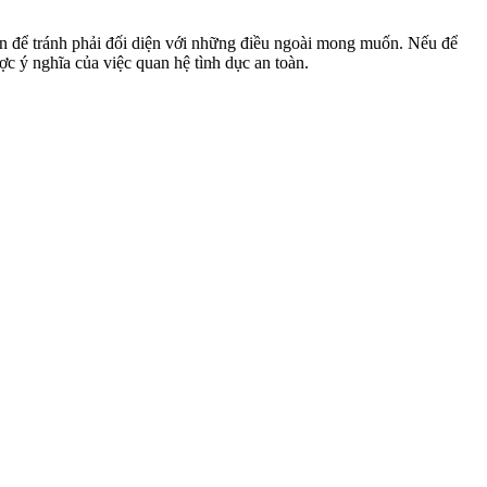
toàn để tránh phải đối diện với những điều ngoài mong muốn. Nếu để
ý nghĩa của việc quan hệ tìn‌ּh dụ‌ּc an toàn.