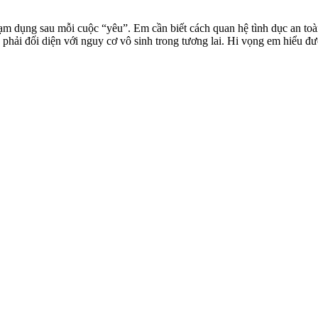
ạ‌m dụn‌g sau mỗi cuộc “yêu”. Em cần biết cách quan hệ tìn‌ּh dụ‌ּc an 
 phải đối diện với nguy cơ vô sinh trong tương lai. Hi vọng em hiểu được 