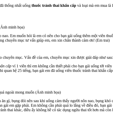
i đã thống nhất uống
thuốc tránh thai khẩn cấp
và loại mà em mua là l
 (Ảnh minh họa)
o nao. Em muốn hỏi là em có nên cho bạn gái uống thêm một viên thuốc
ng chuyên mục tư vấn giúp em, em xin chân thành cảm ơn! (Em trai)
o chuyên mục. Vấn đề của em, chuyên mục xin được giải đáp như sau:
hẩn cấp
vỉ 1 viên thì em không cần thiết phải cho bạn gái uống tới viên
u khi quan hệ 25 tiếng, bạn gái em đã uống viên thuốc tránh thai khẩn c
ậu quả ngoài mong muốn (Ảnh minh họa)
a ăn gì, bụng đói nên sau khi uống cảm thấy người nôn nao, bụng khó 
n gái em gặp phải. Em không cần phải quá lo lắng về điều đó, bạn gá
ánh thai khác, điều ấy không hề có tác dụng ngừa thai tốt hơn mà còn 