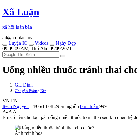
Xã Luận
xã hội luận bàn
ad@ contact us
Luyện IQ
Videos
Ngày Đẹp
09:09:09 AM, Thứ Abc 09/09/2021
Uống nhiều thuốc tránh thai ch
Gia Đình
Chuyện Phòng Kín
VN
EN
Itech Nguyen
14/05/13 08:29pm
nguồn
bình luận
999
A-
A
A+
Em có nên cho bạn gái uống nhiều thuốc tránh thai sau khi quan hệ đ
Ảnh minh họa