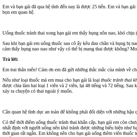
Em và bạn gái đã qua hệ tính đến nay là được 25 tiến. Em và bạn gá
bọn em quan hệ.
Uống thuốc tránh thai xong bạn gái em thấy bụng nôn nao, khó chịu
Sau khi bạn gái em uống thuốc sau cô ấy kêu đau chân và bụng bị na
cảm thấy bụng nao nao như vậy có thể bị mang thai được không? Mo
Trả lời:
Em trai thân mến! Cảm ơn em đã gửi những thắc mắc của mình về ch
Nếu như loại thuốc mà em mua cho bạn gái là loại
thuốc tránh thai k
được chia làm hai loại 1 viên và 2 viên, lại 48 tiếng và 72 tiếng. Sa
xảy ra chuyện có thai ngoài ý muốn.
Cần quan hệ tìn‌ּh dụ‌ּc an toàn để không phải đối diện với những h
Có thể thời điểm uống thuốc tránh thai khẩn cấp, bạn gái em còn chư
nhất định với người uống nên khó tránh được những biểu hiện như bạ
thời gian rất ngắn. Em không nên cho bạn gái uống thêm viên thuốc tr