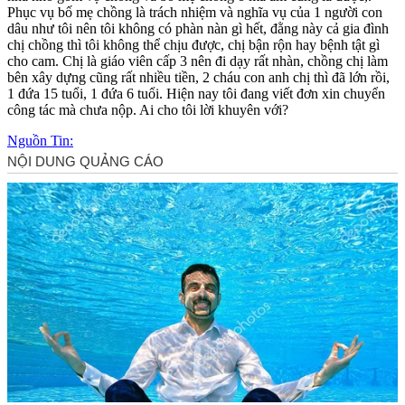
Phục vụ bố mẹ chồng là trách nhiệm và nghĩa vụ của 1 người con
dâu như tôi nên tôi không có phàn nàn gì hết, đằng này cả gia đình
chị chồng thì tôi không thể chịu được, chị bận rộn hay bệnh tật gì
cho cam. Chị là giáo viên cấp 3 nên đi dạy rất nhàn, chồng chị làm
bên xây dựng cũng rất nhiều tiền, 2 cháu con anh chị thì đã lớn rồi,
1 đứa 15 tuổi, 1 đứa 6 tuổi. Hiện nay tôi đang viết đơn xin chuyển
công tác mà chưa nộp. Ai cho tôi lời khuyên với?
Nguồn Tin: