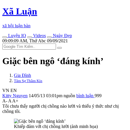
Xã Luận
xã hội luận bàn
Luyện IQ
Videos
Ngày Đẹp
09:09:09 AM, Thứ Abc 09/09/2021
Giặc bên ngô ‘đáng kính’
Gia Đình
Tâm Sự Thầm Kín
VN
EN
Kitty Nguyen
14/05/13 03:01pm
nguồn
bình luận
999
A-
A
A+
Tôi chưa thấy người chị chồng nào lười và thiếu ý thức như chị
chồng tôi.
Khiếp đảm với chị chồng lười (ảnh minh họa)