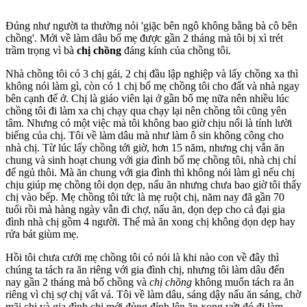
Đúng như người ta thường nói 'giặc bên ngô không bằng bà cô bên
chồng'. Mới về làm dâu bố mẹ được gần 2 tháng mà tôi bị xì trét
trầm trọng vì bà
chị chồng
đáng kính của chồng tôi.
Nhà chồng tôi có 3 chị gái, 2 chị đầu lập nghiệp và lấy chồng xa thì
không nói làm gì, còn có 1 chị bố mẹ chồng tôi cho đất và nhà ngay
bên cạnh để ở. Chị là giáo viên lại ở gần bố mẹ nữa nên nhiều lúc
chồng tôi đi làm xa chị chạy qua chạy lại nên chồng tôi cũng yên
tâm. Nhưng có một việc mà tôi không bao giờ chịu nổi là tính lười
biếng của chị. Tôi về làm dâu mà như làm ô sin không công cho
nhà chị. Từ lúc lấy chồng tới giờ, hơn 15 năm, nhưng chị vẫn ăn
chung và sinh hoạt chung với gia đình bố mẹ chồng tôi, nhà chị chỉ
để ngủ thôi. Mà ăn chung với gia đình thì không nói làm gì nếu chị
chịu giúp mẹ chồng tôi dọn dẹp, nấu ăn nhưng chưa bao giờ tôi thấy
chị vào bếp. Mẹ chồng tôi tức là mẹ ruột chị, năm nay đã gần 70
tuổi rồi mà hàng ngày vẫn đi chợ, nấu ăn, dọn dẹp cho cả đại gia
đình nhà chị gồm 4 người. Thế mà ăn xong chị không dọn dẹp hay
rửa bát giùm mẹ.
Hồi tôi chưa cưới mẹ chồng tôi có nói là khi nào con về đây thì
chúng ta tách ra ăn riêng với gia đình chị, nhưng tôi làm dâu đến
nay gần 2 tháng mà bố chồng và
chị chồng
không muốn tách ra ăn
riêng vì chị sợ chị vất vả. Tôi về làm dâu, sáng dậy nấu ăn sáng, chờ
mãi chị và gia đình chị mới đủng đỉnh lên ăn xong vứt đó đi làm