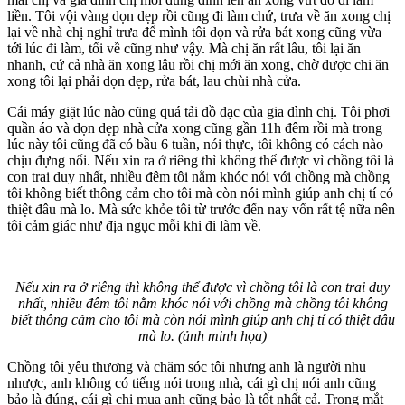
liền. Tôi vội vàng dọn dẹp rồi cũng đi làm chứ, trưa về ăn xong chị
lại về nhà chị nghỉ trưa để mình tôi dọn và rửa bát xong cũng vừa
tới lúc đi làm, tối về cũng như vậy. Mà chị ăn rất lâu, tôi lại ăn
nhanh, cứ cả nhà ăn xong lâu rồi chị mới ăn xong, chờ được chi ăn
xong tôi lại phải dọn dẹp, rửa bát, lau chùi nhà cửa.
Cái máy giặt lúc nào cũng quá tải đồ đạc của gia đình chị. Tôi phơi
quần áo và dọn dẹp nhà cửa xong cũng gần 11h đêm rồi mà trong
lúc này tôi cũng đã có bầu 6 tuần, nói thực, tôi không có cách nào
chịu đựng nổi. Nếu xin ra ở riêng thì không thể được vì chồng tôi là
con trai duy nhất, nhiều đêm tôi nằm khóc nói với chồng mà chồng
tôi không biết thông cảm cho tôi mà còn nói mình giúp anh chị tí có
thiệt đâu mà lo. Mà sức khỏe tôi từ trước đến nay vốn rất tệ nữa nên
tôi cảm giác như địa ngục mỗi khi đi làm về.
Nếu xin ra ở riêng thì không thể được vì chồng tôi là con trai duy
nhất, nhiều đêm tôi nằm khóc nói với chồng mà chồng tôi không
biết thông cảm cho tôi mà còn nói mình giúp anh chị tí có thiệt đâu
mà lo. (ảnh minh họa)
Chồng tôi yêu thương và chăm sóc tôi nhưng anh là người nhu
nhược, anh không có tiếng nói trong nhà, cái gì chị nói anh cũng
bảo là đúng, cái gì chị mua anh cũng bảo là tốt nhất cả. Trong mắt