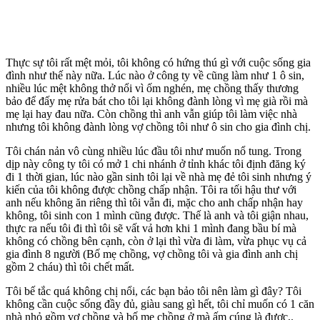
Thực sự tôi rất mệt mỏi, tôi không có hứng thú gì với cuộc sống gia
đình như thế này nữa. Lúc nào ở công ty về cũng làm như 1 ô sin,
nhiều lúc mệt không thở nổi vì ốm nghén, mẹ chồng thấy thương
bảo để đấy mẹ rửa bát cho tôi lại không đành lòng vì mẹ già rồi mà
mẹ lại hay đau nữa. Còn chồng thì anh vẫn giúp tôi làm việc nhà
nhưng tôi không đành lòng vợ chồng tôi như ô sin cho gia đình chị.
Tôi chán nản vô cùng nhiều lúc đầu tôi như muốn nổ tung. Trong
dịp này công ty tôi có mở 1 chi nhánh ở tỉnh khác tôi định đăng ký
đi 1 thời gian, lúc nào gần sinh tôi lại về nhà mẹ đẻ tôi sinh nhưng ý
kiến của tôi không được chồng chấp nhận. Tôi ra tối hậu thư với
anh nếu không ăn riêng thì tôi vẫn đi, mặc cho anh chấp nhận hay
không, tôi sinh con 1 mình cũng được. Thế là anh và tôi giận nhau,
thực ra nếu tôi đi thì tôi sẽ vất vả hơn khi 1 mình đang bầu bí mà
không có chồng bên cạnh, còn ở lại thì vừa đi làm, vừa phục vụ cả
gia đình 8 người (Bố mẹ chồng, vợ chồng tôi và gia đình anh chị
gồm 2 cháu) thì tôi chết mất.
Tôi bế tắc quá không chị nổi, các bạn bảo tôi nên làm gì đây? Tôi
không cần cuộc sống đầy đủ, giàu sang gì hết, tôi chỉ muốn có 1 căn
nhà nhỏ gồm vợ chồng và bố mẹ chồng ở mà ấm cúng là được,.