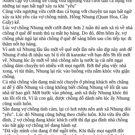
Nhiều cặp vợ chồng trẻ cũng vừa ngượng vừa cười đau cả bụng với
những tai nạn bất ngờ xảy ra khi "yêu"
Cũng vừa ngượng vừa cười đau cả bụng với chuyện tai nạn bất ngờ
xảy ra khi yêu của vợ chồng mình, Hồng Nhung (Quan Hoa, Cầu
Giấy) kể.
Lúc vợ chồng Nhung mới cưới được hơn 2 tuần thì anh xã rủ về nhà
chồng ở quê để tranh thủ ra mắt họ hàng. Do đó, đêm hôm ấy, vợ
chồng phải ngủ lại nhà chồng ở quê để sáng hôm sau còn tiếp tục đi
thăm nốt họ hàng.
Vì anh xã Nhung lâu lâu mới về quê một lần nên sẵn dịp này anh để
Nhung ở nhà đi nhậu say bí tỉ rồi đi karaoke với bạn đến 9h tối mới
về. Nhung lúc ấy mới về nhà chồng nên lạ nước lạ cái nên ngại
chẳng dám chuyện trò nhiều với mọi người. Bởi thế phụ việc nhà
xong, vì tủi thân, Nhung lại rúc vào buồng vừa nằm khóc vừa giận
chồng.
Cả nhà chồng vẫn đang mải nói chuyện ở phòng khách nên chẳng
ai để ý đến Nhung và cũng không biết chồng Nhung về lối tắt sau
nhà từ bao giờ. Mới bước vào phòng, anh xã thấy Nhung khóc thì
xin lỗi rối rít, Vì là con gái, được chồng dỗ dành nên lúc ấy Nhung
cũng xuôi luôn.
Sẵn đang vợ chồng tình cảm, lại có hơi rượu nên anh xã Nhung đòi
"yêu". Lúc đó Nhung cũng hứng theo chiều luôn. Khi vừa lên đến
đỉnh, 2 vợ chồng đang khúc khích cười thì đại gia đình nhà chồng
vào bắt gặp vợ chồng trẻ đang hành sự.
"Đã vậy mình còn đang ở thế ngồi trên. Khi thấy mọi người đột