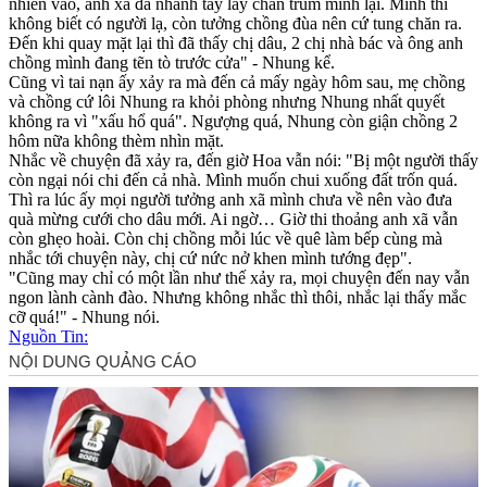
nhiên vào, anh xã đã nhanh tay lấy chăn trùm mình lại. Mình thì
không biết có người lạ, còn tưởng chồng đùa nên cứ tung chăn ra.
Đến khi quay mặt lại thì đã thấy chị dâu, 2 chị nhà bác và ông anh
chồng mình đang tẽn tò trước cửa" - Nhung kể.
Cũng vì tai nạn ấy xảy ra mà đến cả mấy ngày hôm sau, mẹ chồng
và chồng cứ lôi Nhung ra khỏi phòng nhưng Nhung nhất quyết
không ra vì "xấu hổ quá". Ngượng quá, Nhung còn giận chồng 2
hôm nữa không thèm nhìn mặt.
Nhắc về chuyện đã xảy ra, đến giờ Hoa vẫn nói: "Bị một người thấy
còn ngại nói chi đến cả nhà. Mình muốn chui xuống đất trốn quá.
Thì ra lúc ấy mọi người tưởng anh xã mình chưa về nên vào đưa
quà mừng cưới cho dâu mới. Ai ngờ… Giờ thi thoảng anh xã vẫn
còn ghẹo hoài. Còn chị chồng mỗi lúc về quê làm bếp cùng mà
nhắc tới chuyện này, chị cứ nức nở khen mình tướng đẹp".
"Cũng may chỉ có một lần như thế xảy ra, mọi chuyện đến nay vẫn
ngon lành cành đào. Nhưng không nhắc thì thôi, nhắc lại thấy mắc
cỡ quá!" - Nhung nói.
Nguồn Tin: