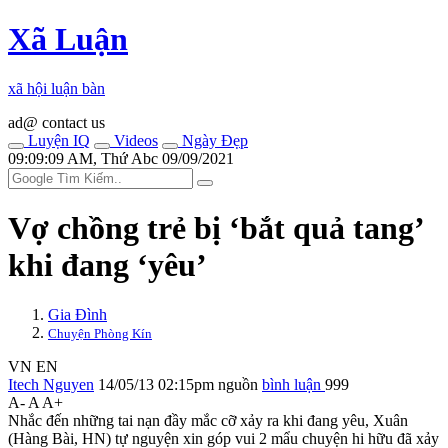
Xã Luận
xã hội luận bàn
ad@ contact us
Luyện IQ
Videos
Ngày Đẹp
09:09:09 AM, Thứ Abc 09/09/2021
Vợ chồng trẻ bị ‘bắt quả tang’
khi đang ‘yêu’
Gia Đình
Chuyện Phòng Kín
VN
EN
Itech Nguyen
14/05/13 02:15pm
nguồn
bình luận
999
A-
A
A+
Nhắc đến những tai nạn đầy mắc cỡ xảy ra khi đang yêu, Xuân
(Hàng Bài, HN) tự nguyện xin góp vui 2 mẩu chuyện hi hữu đã xảy