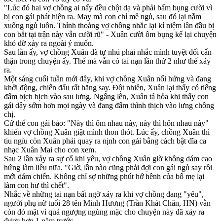
"Lúc đó hai vợ chồng ai nấy đều chột dạ và phải bấm bụng cười vì
bị con gái phát hiện ra. May mà con chỉ mê ngủ, sau đó lại nằm
xuống ngủ luôn. Thỉnh thoảng vợ chồng nhắc lại kỉ niệm lần đầu bị
con bắt tại trận này vẫn cười rũ" - Xuân cười ôm bụng kể lại chuyện
khó đỡ xảy ra ngoài ý muốn.
Sau lần ấy, vợ chồng Xuân đã tự nhủ phải nhắc mình tuyệt đối cẩn
thận trong chu‌yện ấ‌y. Thế mà vẫn có tai nạn lần thứ 2 như thế xảy
ra.
Một sáng cuối tuần mới đây, khi vợ chồng Xuân nổi hứng và đang
khởi động, chiến đấu rất hăng say. Đột nhiên, Xuân lại thấy có tiếng
đấm bịch bịch vào sau lưng. Ngẩng lên, Xuân tá hỏa khi thấy con
gái dậy sớm hơn mọi ngày và đang đấm thình thịch vào lưng chồng
chị.
Cứ thế con gái bảo: "Này thì ôm nhau này, này thì hôn nhau này"
khiến vợ chồng Xuân giật mình thon thót. Lúc ấy, chồng Xuân thì
tiu ngỉu còn Xuân phải quay ra nịnh con gái bằng cách bật đĩa ca
nhạc Xuân Mai cho con xem.
Sau 2 lần xảy ra sự cố khi yêu, vợ chồng Xuân giờ không dám cao
hứng làm liều nữa. "Giờ, lần nào cũng phải đợi con gái ngủ say rồi
mới dám chiến. Không chỉ sợ những phút hớ hênh của bố mẹ lại
làm con hư thì chết".
Nhắc về những tai nạn bất ngờ xảy ra khi vợ chồng đang "yêu",
người phụ nữ tuổi 28 tên Minh Hương (Trần Khát Chân, HN) vẫn
còn đỏ mặt vì quá ngượng ngùng mặc cho chuyện này đã xảy ra
được hơn 1 năm trước.