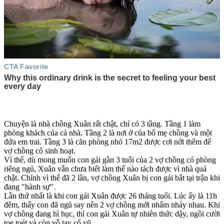
Chuyện là nhà chồng Xuân rất chật, chỉ có 3 tầng. Tầng 1 làm
phòng khách của cả nhà. Tầng 2 là nơi ở của bố mẹ chồng và một
đứa em trai. Tầng 3 là căn phòng nhỏ 17m2 được cơi nới thêm để
vợ chồng cô sinh hoạt.
Vì thế, dù mong muốn con gái gần 3 tuổi của 2 vợ chồng có phòng
riêng ngủ, Xuân vẫn chưa biết làm thế nào tách được vì nhà quá
chật. Chính vì thế đã 2 lần, vợ chồng Xuân bị con gái bắt tại trận khi
đang "hành sự".
Lần thứ nhất là khi con gái Xuân được 26 tháng tuổi. Lúc ấy là 11h
đêm, thấy con đã ngủ say nên 2 vợ chồng mới nhấm nháy nhau. Khi
vợ chồng đang hì hục, thì con gái Xuân tự nhiên thức dậy, ngồi cười
toe toét và còn vỗ tay cổ vũ.