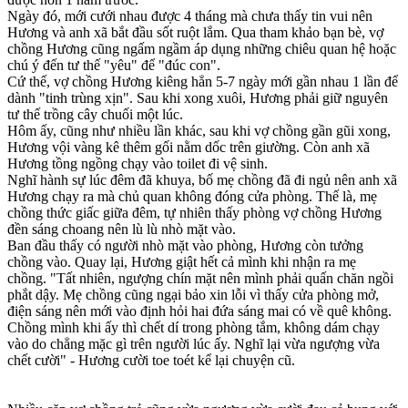
Ngày đó, mới cưới nhau được 4 tháng mà chưa thấy tin vui nên
Hương và anh xã bắt đầu sốt ruột lắm. Qua tham khảo bạn bè, vợ
chồng Hương cũng ngấm ngầm áp dụng những chiêu quan hệ hoặc
chú ý đến tư thế "yêu" để "đúc con".
Cứ thế, vợ chồng Hương kiêng hẳn 5-7 ngày mới gần nhau 1 lần để
dành "tin‌ּh trù‌ּng xịn". Sau khi xong xuôi, Hương phải giữ nguyên
tư thế trồng cây chuối một lúc.
Hôm ấy, cũng như nhiều lần khác, sau khi vợ chồng gần gũi xong,
Hương vội vàng kê thêm gối nằm dốc trên giường. Còn anh xã
Hương tồng ngồng chạy vào toilet đi vệ sinh.
Nghĩ hành sự lúc đêm đã khuya, bố mẹ chồng đã đi ngủ nên anh xã
Hương chạy ra mà chủ quan không đóng cửa phòng. Thế là, mẹ
chồng thức giấc giữa đêm, tự nhiên thấy phòng vợ chồng Hương
đền sáng choang nên lù lù nhò mặt vào.
Ban đầu thấy có người nhò mặt vào phòng, Hương còn tưởng
chồng vào. Quay lại, Hương giật hết cả mình khi nhận ra mẹ
chồng. "Tất nhiên, ngượng chín mặt nên mình phải quấn chăn ngồi
phắt dậy. Mẹ chồng cũng ngại bảo xin lỗi vì thấy cửa phòng mở,
điện sáng nên mới vào định hỏi hai đứa sáng mai có về quê không.
Chồng mình khi ấy thì chết dí trong phòng tắm, không dám chạy
vào do chẳng mặc gì trên người lúc ấy. Nghĩ lại vừa ngượng vừa
chết cười" - Hương cười toe toét kể lại chuyện cũ.