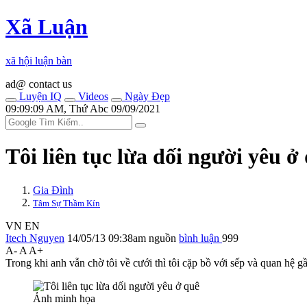
Xã Luận
xã hội luận bàn
ad@ contact us
Luyện IQ
Videos
Ngày Đẹp
09:09:09 AM, Thứ Abc 09/09/2021
Tôi liên tục lừa dối người yêu ở
Gia Đình
Tâm Sự Thầm Kín
VN
EN
Itech Nguyen
14/05/13 09:38am
nguồn
bình luận
999
A-
A
A+
Trong khi anh vẫn chờ tôi về cưới thì tôi cặp bồ với sếp và quan hệ 
Ảnh minh họa