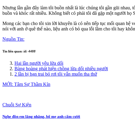
Nhưng lần gần đây làm tôi buồn nhất là lúc chúng tôi gần gũi nhau, 
buồn và khóc rất nhiều. Không biết có phải tôi đã gặp một người họ Sở
Mong các bạn cho tôi xin lời khuyên là có nên tiếp tục mối quan hệ 
nói với anh ở quê thế nào, liệu anh có bỏ qua lỗi lầm cho tôi hay khô
Nguồn Tin:
Tin liên quan:
id: 4488
Hai lần người yêu lừa dối
Bàng hoàng phát hiện chồng lừa dối nhiều người
2 lần bị bạn trai bỏ rơi tôi vẫn muốn tha thứ
MỚI: Tâm Sự Thầm Kín
Chuỗi Sự Kiện
Nghe đồn em lăng nhăng, bố mẹ anh cấm cưới