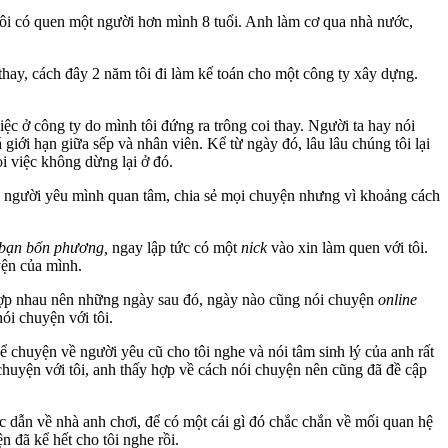
 tôi có quen một người hơn mình 8 tuổi. Anh làm cơ qua nhà nước,
 thay, cách đây 2 năm tôi đi làm kế toán cho một công ty xây dựng.
iệc ở công ty do mình tôi đứng ra trông coi thay. Người ta hay nói
giới hạn giữa sếp và nhân viên. Kể từ ngày đó, lâu lâu chúng tôi lại
i việc không dừng lại ở đó.
ược người yêu mình quan tâm, chia sẻ mọi chuyện nhưng vì khoảng cách
bạn bốn phương,
ngay lập tức có một
nick
vào xin làm quen với tôi.
yện của mình.
n hợp nhau nên những ngày sau đó, ngày nào cũng nói chuyện
online
ói chuyện với tôi.
huyện về người yêu cũ cho tôi nghe và nói tâm sin‌ּh l‌ּý của anh rất
i chuyện với tôi, anh thấy hợp về cách nói chuyện nên cũng đã đề cập
 dẫn về nhà anh chơi, để có một cái gì đó chắc chắn về mối quan hệ
n đã kể hết cho tôi nghe rồi.