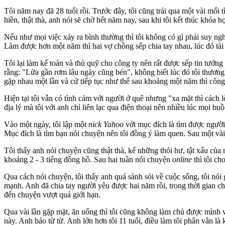
Tôi năm nay đã 28 tuổi rồi. Trước đây, tôi cũng trải qua một vài mố
hiền, thật thà, anh nói sẽ chờ hết năm nay, sau khi tôi kết thúc khóa h
Nếu như mọi việc xảy ra bình thường thì tôi không có gì phải suy ngh
Làm được hơn một năm thì hai vợ chồng sếp chia tay nhau, lúc đó tài 
Tôi lại làm kế toán và thủ quỹ cho công ty nên rất được sếp tin tưởng
rằng: "Lửa gần rơm lâu ngày cũng bén", không biết lúc đó tôi thương 
gặp nhau một lần và cứ tiếp tục như thế sau khoảng một năm thì công 
Hiện tại tôi vẫn có tình cảm với người ở quê nhưng "xa mặt thì cách
địa lý mà tôi với anh chỉ liên lạc qua điện thoại nên nhiều lúc mọi buồ
Vào một ngày, tôi lập một
nick Yahoo
với mục đích là tìm được ngườ
Mục đích là tìm bạn nói chuyện nên tôi đồng ý làm quen. Sau một vài
Tôi thấy anh nói chuyện cũng thật thà, kể những thói hư, tật xấu c
khoảng 2 - 3 tiếng đồng hồ. Sau hai tuần nói chuyện
online
thì tôi ch
Qua cách nói chuyện, tôi thấy anh quá sành sỏi về cuộc sống, tôi nói 
mạnh. Anh đã chia tay người yêu được hai năm rồi, trong thời gian chi
đến chuyện vượt quá giới hạn.
Qua vài lần gặp mặt, ăn uống thì tôi cũng không làm chủ được mình 
này. Anh bảo từ từ. Anh lớn hơn tôi 11 tuổi, điều làm tôi phân vân là