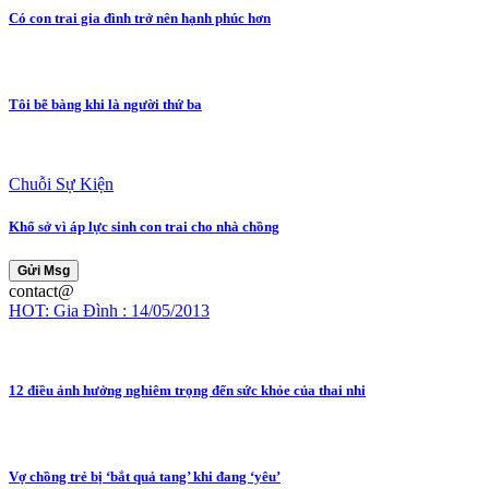
Có con trai gia đình trở nên hạnh phúc hơn
Tôi bẽ bàng khi là người thứ ba
Chuỗi Sự Kiện
Khổ sở vì áp lực sinh con trai cho nhà chồng
Gửi Msg
contact@
HOT: Gia Đình : 14/05/2013
12 điều ảnh hưởng nghiêm trọng đến sức khỏe của thai nhi
Vợ chồng trẻ bị ‘bắt quả tang’ khi đang ‘yêu’