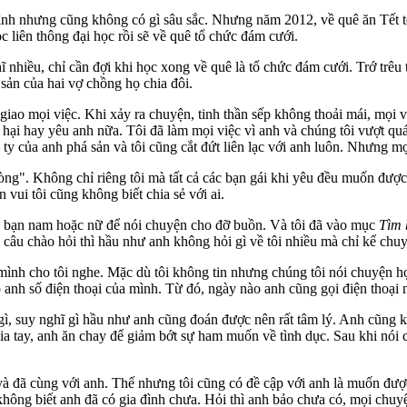
i tình nhưng cũng không có gì sâu sắc. Nhưng năm 2012, về quê ăn Tết
ọc liên thông đại học rồi sẽ về quê tổ chức đám cưới.
ĩ nhiều, chỉ cần đợi khi học xong về quê là tổ chức đám cưới. Trớ trêu
sản của hai vợ chồng họ chia đôi.
 giao mọi việc. Khi xảy ra chuyện, tinh thần sếp không thoải mái, mọi v
hại hay yêu anh nữa. Tôi đã làm mọi việc vì anh và chúng tôi vượt quá 
ty của anh phá sản và tôi cũng cắt đứt liên lạc với anh luôn. Nhưng mọ
 lòng". Không chỉ riêng tôi mà tất cả các bạn gái khi yêu đều muốn đ
n vui tôi cũng không biết chia sẻ với ai.
i bạn nam hoặc nữ để nói chuyện cho đỡ buồn. Và tôi đã vào mục
Tìm 
 câu chào hỏi thì hầu như anh không hỏi gì về tôi nhiều mà chỉ kể chu
ủa mình cho tôi nghe. Mặc dù tôi không tin nhưng chúng tôi nói chuyệ
o anh số điện thoại của mình. Từ đó, ngày nào anh cũng gọi điện thoại n
gì, suy nghĩ gì hầu như anh cũng đoán được nên rất tâm lý. Anh cũng kể c
a tay, anh ăn chay để giảm bớt sự ham muốn về tìn‌ּh dụ‌ּc. Sau khi nó
và đã cùng với anh. Thế nhưng tôi cũng có đề cập với anh là muốn được
 không biết anh đã có gia đình chưa. Hỏi thì anh bảo chưa có, mọi chuyệ