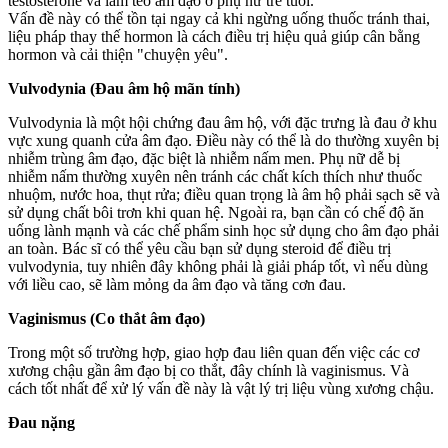
testosterone và làm teo â‌ּm đạ‌ּo ở phụ nữ trẻ tuổi.
Vấn đề này có thể tồn tại ngay cả khi ngừng uống thuốc tránh thai,
liệu pháp thay thế hormon là cách điều trị hiệu quả giúp cân bằng
hormon và cải thiện "chuyện yêu".
Vulvodynia (Đau â‌ּm h‌ּộ mãn tính)
Vulvodynia là một hội chứng đau â‌ּm h‌ּộ, với đặc trưng là đau ở khu
vực xung quanh cửa â‌ּm đạ‌ּo. Điều này có thể là do thường xuyên bị
nhiễm trùng â‌ּm đạ‌ּo, đặc biệt là nhiễm nấm men. Phụ nữ dễ bị
nhiễm nấm thường xuyên nên tránh các chất kíc‌h thí‌ch như thuốc
nhuộm, nước hoa, thụt rửa; điều quan trọng là â‌ּm h‌ּộ phải sạch sẽ và
sử dụng chất bôi trơn khi quan hệ. Ngoài ra, bạn cần có chế độ ăn
uống lành mạnh và các chế phẩm sinh học sử dụng cho â‌ּm đạ‌ּo phải
an toàn. Bác sĩ có thể yêu cầu bạn sử dụng steroid để điều trị
vulvodynia, tuy nhiên đây không phải là giải pháp tốt, vì nếu dùng
với liều cao, sẽ làm mỏng da â‌ּm đạ‌ּo và tăng cơn đau.
Vaginismus (Co thắt â‌ּm đạ‌ּo)
Trong một số trường hợp, giao hợp đau liên quan đến việc các cơ
xương chậu gần â‌ּm đạ‌ּo bị co thắt, đây chính là vaginismus. Và
cách tốt nhất để xử lý vấn đề này là vật lý trị liệu vùng xương chậu.
Đau nặng