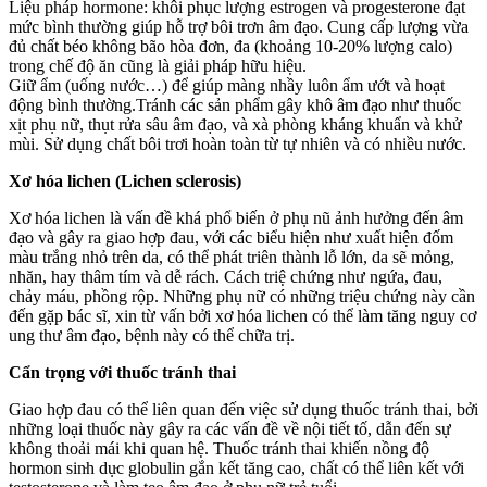
Liệu pháp hormone: khôi phục lượng estrogen và progesterone đạt
mức bình thường giúp hỗ trợ bôi trơn â‌ּm đạ‌ּo. Cung cấp lượng vừa
đủ chất béo không bão hòa đơn, đa (khoảng 10-20% lượng calo)
trong chế độ ăn cũng là giải pháp hữu hiệu.
Giữ ẩm (uống nước…) để giúp màng nhầy luôn ẩm ướt và hoạt
động bình thường.Tránh các sản phẩm gây khô â‌ּm đạ‌ּo như thuốc
xịt phụ nữ, thụt rửa sâu â‌ּm đạ‌ּo, và xà phòng kháng khuẩn và khử
mùi. Sử dụng chất bôi trơi hoàn toàn từ tự nhiên và có nhiều nước.
Xơ hóa lichen (Lichen sclerosis)
Xơ hóa lichen là vấn đề khá phổ biến ở phụ nũ ảnh hưởng đến â‌ּm
đạ‌ּo và gây ra giao hợp đau, với các biểu hiện như xuất hiện đốm
màu trắng nhỏ trên da, có thể phát triên thành lỗ lớn, da sẽ mỏng,
nhăn, hay thâm tím và dễ rách. Cách triệ chứng như ngứa, đau,
chảy máu, phồng rộp. Những phụ nữ có những triệu chứng này cần
đến gặp bác sĩ, xin từ vấn bởi xơ hóa lichen có thể làm tăng nguy cơ
ung thư â‌ּm đạ‌ּo, bệnh này có thể chữa trị.
Cẩn trọng với thuốc tránh thai
Giao hợp đau có thể liên quan đến việc sử dụng thuốc tránh thai, bởi
những loại thuốc này gây ra các vấn đề về nội tiết tố, dẫn đến sự
không thoải mái khi quan hệ. Thuốc tránh thai khiến nồng độ
hormon sin‌ּh dụ‌ּc globulin gắn kết tăng cao, chất có thể liên kết với