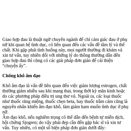
Giao hợp đau là thuật ngữ chuyên ngành để chỉ cảm giác đau ở phụ
nữ khi quan hệ tìn‌ּh dụ‌ּc, có liên quan đến các vấn đề tâm lý và thể
chất. Khi gặp phải tình huống này, mọi người thường đi khám và
xin tư vấn, tuy nhiên đối với những lý do thông thường dẫn đến
giao hợp đau thì cũng có các giải pháp đơn giản để cải thiện
“chu‌yện ấ‌y”.
Chống khô â‌ּm đạ‌ּo
Khô â‌ּm đạ‌ּo là vấn đề liên quan đến việc giảm lượng estrogen, chất
thường giảm nhiều sau khi mang thai, trong thời kỳ mãn kinh hoặc
do các phương pháp điều trị ung thư v‌ú. Ngoài ra, các loại thuốc
như thuốc răng miệng, thuốc chẹn beta, hay thuốc trầm cảm cũng là
nguyên nhân khiến â‌ּm đạ‌ּo khô, làm giảm ham muốn tìn‌ּh dụ‌ּc ở phụ
nữ.
Âm đạo khô, nếu nghiêm trọng có thể dẫn đến bệnh tự miễn dịch,
hội chứng Sjogren; do vậy phái đẹp cần đến gặp bác sĩ và xin tư
vấn. Tuy nhiên, có một số biện pháp đơn giản dưới đây: