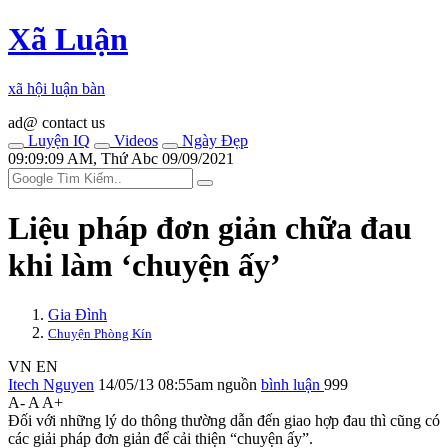
Xã Luận
xã hội luận bàn
ad@ contact us
Luyện IQ
Videos
Ngày Đẹp
09:09:09 AM, Thứ Abc 09/09/2021
Liệu pháp đơn giản chữa đau
khi làm ‘chu‌yện ấ‌y’
Gia Đình
Chuyện Phòng Kín
VN
EN
Itech Nguyen
14/05/13 08:55am
nguồn
bình luận
999
A-
A
A+
Đối với những lý do thông thường dẫn đến giao hợp đau thì cũng có
các giải pháp đơn giản để cải thiện “chu‌yện ấ‌y”.