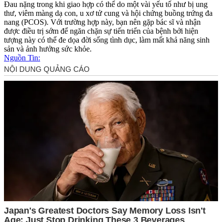
Đau nặng trong khi giao hợp có thể do một vài yếu tố như bị ung
thư, viêm màng dạ con, u xơ tử cung và hội chứng buồng trứng đa
nang (PCOS). Với trường hợp này, bạn nên gặp bác sĩ và nhận
được điều trị sớm để ngăn chặn sự tiến triển của bệnh bởi hiện
tượng này có thể đe dọa đời sống tìn‌ּh dụ‌ּc, làm mất khả năng sinh
sản và ảnh hưởng sức khỏe.
Nguồn Tin: