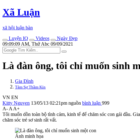
Xã Luận
xã hội luận bàn
Luyện IQ
Videos
Ngày Đẹp
09:09:09 AM, Thứ Abc 09/09/2021
Là đàn ông, tôi chỉ muốn sinh 
Gia Đình
Tâm Sự Thầm Kín
VN
EN
Kitty Nguyen
13/05/13 02:21pm
nguồn
bình luận
999
A-
A
A+
Tôi muốn dồn toàn bộ tình cảm, kinh tế để chăm sóc con gái đầu. Gia đ
chăm sóc trẻ sơ sinh rất vất.
Ảnh minh họa