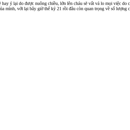
 hay ỷ lại do được nuông chiều, lớn lên cháu sẽ vất vả lo mọi việc do 
ủa mình, với lại bây giờ thế kỷ 21 rồi đâu còn quan trọng về số lượng 