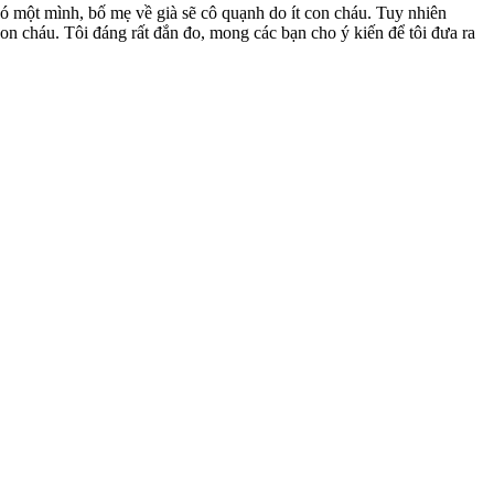
có một mình, bố mẹ về già sẽ cô quạnh do ít con cháu. Tuy nhiên
con cháu. Tôi đáng rất đắn đo, mong các bạn cho ý kiến để tôi đưa ra