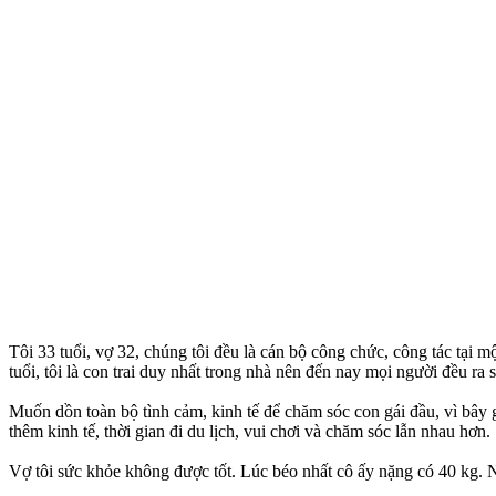
Tôi 33 tuổi, vợ 32, chúng tôi đều là cán bộ công chức, công tác tại m
tuổi, tôi là con trai duy nhất trong nhà nên đến nay mọi người đều ra
Muốn dồn toàn bộ tình cảm, kinh tế để chăm sóc con gái đầu, vì bây gi
thêm kinh tế, thời gian đi du lịch, vui chơi và chăm sóc lẫn nhau hơn.
Vợ tôi sức khỏe không được tốt. Lúc béo nhất cô ấy nặng có 40 kg. Nế