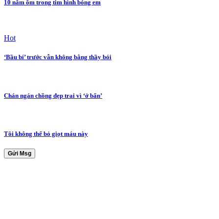
10 năm ôm trong tim hình bóng em
Hot
‘Bầu bí’ trước vẫn không bằng thầy bói
Chán ngán chồng đẹp trai vì ‘ở bẩn’
Tôi không thể bỏ giọt máu này
Gửi Msg