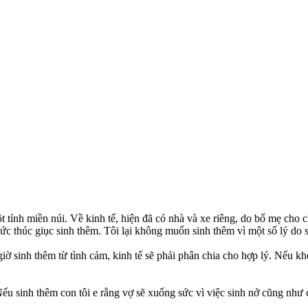
ột tỉnh miền núi. Về kinh tế, hiện đã có nhà và xe riêng, do bố mẹ cho 
 sức thúc giục sinh thêm. Tôi lại không muốn sinh thêm vì một số lý do 
ờ sinh thêm từ tình cảm, kinh tế sẽ phải phân chia cho hợp lý. Nếu khôn
u sinh thêm con tôi e rằng vợ sẽ xuống sức vì việc sinh nở cũng như ch