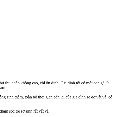
chứ thu nhập không cao, chỉ ổn định. Gia đình tôi có một con gái 9
sau:
g sinh thêm, toàn bộ thời gian còn lại của gia đình sẽ đỡ vất vả, có
ăm sóc trẻ sơ sinh rất vất vả.