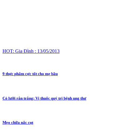
HOT: Gia Đình : 13/05/2013
9 thực phẩm cực tốt cho mẹ bầu
Cỏ lưỡi rắn trắng: Vị thuốc quý trị bệnh ung thư
Mẹo chữa nấc cụt