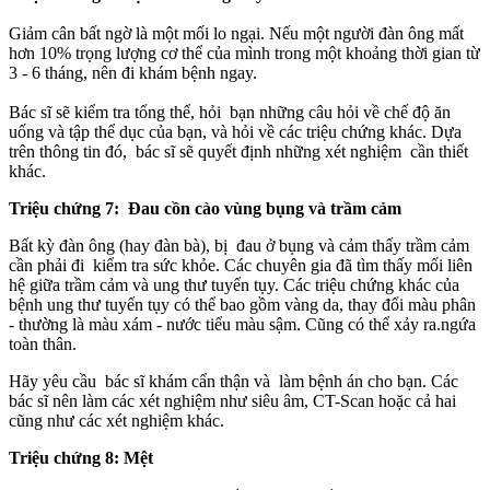
Giảm cân bất ngờ là một mối lo ngại. Nếu một người đàn ông mất
hơn 10% trọng lượng c‌ơ th‌ể của mình trong một khoảng thời gian từ
3 - 6 tháng, nên đi khám bệnh ngay.
Bác sĩ sẽ kiểm tra tổng thể, hỏi bạn những câu hỏi về chế độ ăn
uống và tập thể dục của bạn, và hỏi về các triệu chứng khác. Dựa
trên thông tin đó, bác sĩ sẽ quyết định những xét nghiệm cần thiết
khác.
Triệu chứng 7: Đau cồn cào vùng bụng và trầm cảm
Bất kỳ đàn ông (hay đàn bà), bị đau ở bụng và cảm thấy trầm cảm
cần phải đi kiểm tra sức khỏe. Các chuyên gia đã tìm thấy mối liên
hệ giữa trầm cảm và ung thư tuyến tụy. Các triệu chứng khác của
bệnh ung thư tuyến tụy có thể bao gồm vàng da, thay đổi màu phân
- thường là màu xám - nước tiểu màu sậm. Cũng có thể xảy ra.ngứa
toàn thân.
Hãy yêu cầu bác sĩ khám cẩn thận và làm bệnh án cho bạn. Các
bác sĩ nên làm các xét nghiệm như siêu âm, CT-Scan hoặc cả hai
cũng như các xét nghiệm khác.
Triệu chứng 8: Mệt