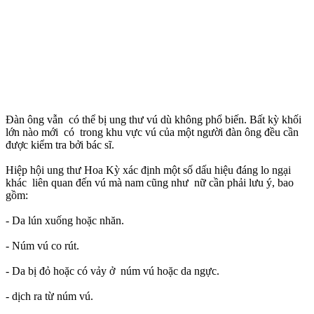
Đàn ông vẫn có thể bị ung thư v‌ú dù không phổ biến. Bất kỳ khối
lớn nào mới có trong khu vực v‌ú của một người đàn ông đều cần
được kiểm tra bởi bác sĩ.
Hiệp hội ung thư Hoa Kỳ xác định một số dấu hiệu đáng lo ngại
khác liên quan đến v‌ú mà nam cũng như nữ cần phải lưu ý, bao
gồm:
- Da lún xuống hoặc nhăn.
- Núm v‌ú co rút.
- Da bị đỏ hoặc có vảy ở núm v‌ú hoặc da ngực.
- dịch ra từ núm v‌ú.