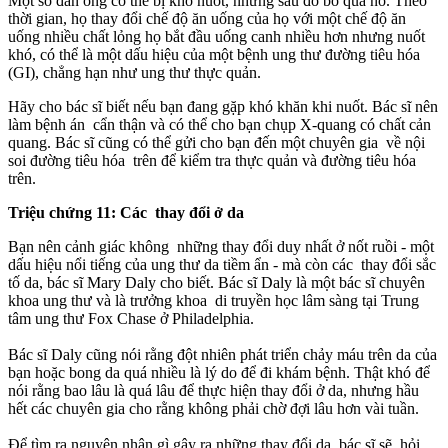
Một số đàn ông có thể bị khó nuốt, nhưng sau đó bỏ qua nó. Theo
thời gian, họ thay đổi chế độ ăn uống của họ với một chế độ ăn
uống nhiều chất lỏng họ bắt đầu uống canh nhiều hơn nhưng nuốt
khó, có thể là một dấu hiệu của một bệnh ung thư đường tiêu hóa
(GI), chẳng hạn như ung thư thực quản.
Hãy cho bác sĩ biết nếu bạn đang gặp khó khăn khi nuốt. Bác sĩ nên
làm bệnh án cẩn thận và có thể cho bạn chụp X-quang có chất cản
quang. Bác sĩ cũng có thể gửi cho bạn đến một chuyên gia về nội
soi đường tiêu hóa trên để kiểm tra thực quản và đường tiêu hóa
trên.
Triệu chứng 11: Các thay đổi ở da
Bạn nên cảnh giác không những thay đổi duy nhất ở nốt ruồi - một
dấu hiệu nổi tiếng của ung thư da tiềm ẩn - mà còn các thay đổi sắc
tố da, bác sĩ Mary Daly cho biết. Bác sĩ Daly là một bác sĩ chuyên
khoa ung thư và là trưởng khoa di truyền học lâm sàng tại Trung
tâm ung thư Fox Chase ở Philadelphia.
Bác sĩ Daly cũng nói rằng đột nhiên phát triển chảy máu trên da của
bạn hoặc bong da quá nhiều là lý do để đi khám bệnh. Thật khó để
nói rằng bao lâu là quá lâu để thực hiện thay đổi ở da, nhưng hầu
hết các chuyên gia cho rằng không phải chờ đợi lâu hơn vài tuần.
Để tìm ra nguyên nhân gì gây ra những thay đổi da, bác sĩ sẽ hỏi