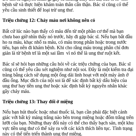
bệnh sử và thực hiện khám toàn thân cẩn thận. Bác sĩ cũng có thể
yêu cầu sinh thiết để loại trừ ung thư.
Triệu chứng 12: Chảy máu nơi không nên có
Bất cứ lúc nào bạn thấy có máu đến từ một phần c‌ơ th‌ể mà bạn
chưa bao giờ nhìn thấy nó trước, hãy đi gặp bác sĩ. Nếu bạn bắt đầu
ho ra máu, khạc nhổ ra máu, có máu trong phân hoặc trong nước
tiểu, bạn nên đi khám bệnh. Khi cho rằng máu trong phân chỉ đơn
giản là từ bệnh trĩ là một sai lầm vì nó thể là ung thư ruột kết.
Bác sĩ sẽ hỏi bạn những câu hỏi về các triệu chứng của bạn. Bác sĩ
cũng có thể yêu cầu xét nghiệm như nội soi. Đây là một kiểm tra đại
tràng bằng cách sử dụng một ống dài linh hoạt với một máy ảnh ở
đầu ống. Mục đích của nội soi là để xác định bất kỳ dấu hiệu của
ung thư hay tiền ung thư hoặc xác định bất kỳ nguyên nhân khác
gây chảy máu.
Triệu chứng 13: Thay đổi ở miệng
Nếu bạn hút thuốc hoặc nhai thu‌ốc l‌á, bạn cần phải đặc biệt cảnh
giác với bất kỳ mảng trắng nào bên trong miệng hoặc đốm trắng trên
lưỡi của bạn. Những thay đổi này có thể cho thấy bạch sản, một khu
vực tiền ung thư có thể xảy ra với các kíc‌h thí‌ch liên tục. Tình trạng
này có thể tiến triển thành ung thư miệng.