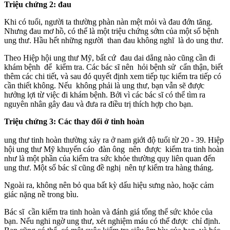
Triệu chứng 2: đau
Khi có tuổi, người ta thường phàn nàn mệt mỏi và đau đớn tăng.
Nhưng đau mơ hồ, có thể là một triệu chứng sớm của một số bệnh
ung thư. Hầu hết những người than đau không nghĩ là do ung thư.
Theo Hiệp hội ung thư Mỹ, bất cứ đau dai dẳng nào cũng cần đi
khám bệnh để kiểm tra. Các bác sĩ nên hỏi bệnh sử cẩn thận, biết
thêm các chi tiết, và sau đó quyết định xem tiếp tục kiểm tra tiếp có
cần thiết không. Nếu không phải là ung thư, bạn vẫn sẽ được
hưởng lợi từ việc đi khám bệnh. Bởi vì các bác sĩ có thể tìm ra
nguyên nhân gây đau và đưa ra điều trị thích hợp cho bạn.
Triệu chứng 3: Các thay đổi ở tinh hoàn
ung thư tinh hoàn thường xảy ra ở nam giới độ tuổi từ 20 - 39. Hiệp
hội ung thư Mỹ khuyến cáo đàn ông nên được kiểm tra tinh hoàn
như là một phần của kiểm tra sức khỏe thường quy liên quan đến
ung thư. Một số bác sĩ cũng đề nghị nên tự kiểm tra hàng tháng.
Ngoài ra, không nên bỏ qua bất kỳ dấu hiệu sưng nào, hoặc cảm
giác nặng nề trong bìu.
Bác sĩ cần kiểm tra tinh hoàn và đánh giá tổng thể sức khỏe của
bạn. Nếu nghi ngờ ung thư, xét nghiệm máu có thể được chỉ định.