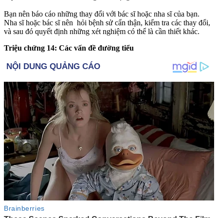
Bạn nên báo cáo những thay đổi với bác sĩ hoặc nha sĩ của bạn.
Nha sĩ hoặc bác sĩ nên hỏi bệnh sử cẩn thận, kiểm tra các thay đổi,
và sau đó quyết định những xét nghiệm có thể là cần thiết khác.
Triệu chứng 14: Các vấn đề đường tiểu