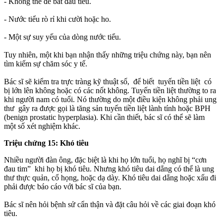
- Không thể để bắt đầu tiểu.
- Nước tiểu rò rỉ khi cười hoặc ho.
- Một sự suy yếu của dòng nước tiểu.
Tuy nhiên, một khi bạn nhận thấy những triệu chứng này, bạn nên
tìm kiếm sự chăm sóc y tế.
Bác sĩ sẽ kiểm tra trực tràng kỹ thuật số, để biết tuyến tiền liệt có
bị lớn lên không hoặc có các nốt không. Tuyến tiền liệt thường to ra
khi người nam có tuổi. Nó thường do một điều kiện không phải ung
thư gây ra được gọi là tăng sản tuyến tiền liệt lành tính hoặc BPH
(benign prostatic hyperplasia). Khi cần thiết, bác sĩ có thể sẽ làm
một số xét nghiệm khác.
Triệu chứng 15: Khó tiêu
Nhiều người đàn ông, đặc biệt là khi họ lớn tuổi, họ nghĩ bị “cơn
đau tim” khi họ bị khó tiêu. Nhưng khó tiêu dai dẳng có thể là ung
thư thực quản, cổ họng, hoặc dạ dày. Khó tiêu dai dẳng hoặc xấu đi
phải được báo cáo với bác sĩ của bạn.
Bác sĩ nên hỏi bệnh sử cẩn thận và đặt câu hỏi về các giai đoạn khó
tiêu.