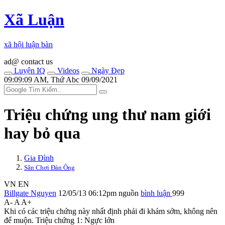
Xã Luận
xã hội luận bàn
ad@ contact us
Luyện IQ
Videos
Ngày Đẹp
09:09:09 AM, Thứ Abc 09/09/2021
Triệu chứng ung thư nam giới
hay bỏ qua
Gia Đình
Sân Chơi Đàn Ông
VN
EN
Billgate Nguyen
12/05/13 06:12pm
nguồn
bình luận
999
A-
A
A+
Khi có các triệu chứng này nhất định phải đi khám sớm, không nên
để muộn. Triệu chứng 1: Ngực lớn