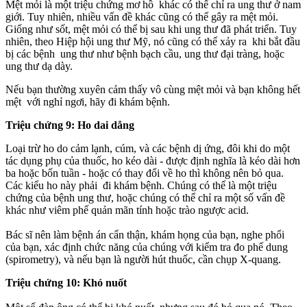
Mệt mỏi là một triệu chứng mơ hồ khác có thể chỉ ra ung thư ở nam
giới. Tuy nhiên, nhiều vấn đề khác cũng có thể gây ra mệt mỏi.
Giống như sốt, mệt mỏi có thể bị sau khi ung thư đã phát triển. Tuy
nhiên, theo Hiệp hội ung thư Mỹ, nó cũng có thể xảy ra khi bắt đầu
bị các bệnh ung thư như bệnh bạch cầu, ung thư đại tràng, hoặc
ung thư dạ dày.
Nếu bạn thường xuyên cảm thấy vô cùng mệt mỏi và bạn không hết
mệt với nghỉ ngơi, hãy đi khám bệnh.
Triệu chứng 9: Ho dai dẳng
Loại trừ ho do cảm lạnh, cúm, và các bệnh dị ứng, đôi khi do một
tác dụng phụ của thuốc, ho kéo dài - được định nghĩa là kéo dài hơn
ba hoặc bốn tuần - hoặc có thay đổi về ho thì không nên bỏ qua.
Các kiểu ho này phải đi khám bệnh. Chúng có thể là một triệu
chứng của bệnh ung thư, hoặc chúng có thể chỉ ra một số vấn đề
khác như viêm phế quản mãn tính hoặc trào ngược acid.
Bác sĩ nên làm bệnh án cẩn thận, khám họng của bạn, nghe phổi
của bạn, xác định chức năng của chúng với kiểm tra đo phế dung
(spirometry), và nếu bạn là người hút thuốc, cần chụp X-quang.
Triệu chứng 10: Khó nuốt