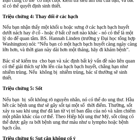
Bạn cũng có thể có một cuộc kiểm tra siêu âm bìu của bạn, và bác
sĩ có thể quyết định sinh thiết.
Triệu chứng 4: Thay đổi ở các hạch
Nếu bạn nhận thấy một khối u hoặc sưng ở các hạch bạch huyết
dưới nách hay ở cổ - hoặc ở bất cứ nơi nào khác - nó có thể là một
lý do để quan tâm. BS. Hannah Linden (trường y Đại học tổng hợp
Washington) nói: “Nếu bạn có một hạch bạch huyết càng ngày càng
lớn hơn, và thời gian này dài hơn một tháng, hãy đi khám bệnh”.
Bác sĩ sẽ kiểm tra cho bạn và xác định bất kỳ vấn đề nào liên quan
có thể giải thích sự lớn lên của hạch bạch huyết, chẳng hạn như
nhiễm trùng. Nếu không bị nhiễm trùng, bác sĩ thường sẽ sinh
thiết.
Triệu chứng 5: Sốt
Nếu bạn bị sốt không rõ nguyên nhân, nó có thể do ung thư. Hầu
hết các bệnh ung thư sẽ gây sốt tại một số thời điểm. Thường, sốt
xảy ra sau khi ung thư đã lan từ vị trí ban đầu của nó và xâm chiếm
một phần khác của c‌ơ th‌ể. Theo Hiệp hội ung thư Mỹ, sốt cũng có
thể được gây ra bởi bệnh ung thư máu như u lympho hoặc bệnh
bạch cầu.
Triệu chứng 6: Sụt cân không cố ý