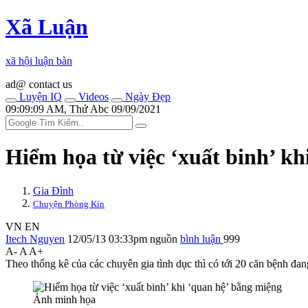
Xã Luận
xã hội luận bàn
ad@ contact us
Luyện IQ
Videos
Ngày Đẹp
09:09:09 AM, Thứ Abc 09/09/2021
Hiểm họa từ việc ‘xuất binh’ kh
Gia Đình
Chuyện Phòng Kín
VN
EN
Itech Nguyen
12/05/13 03:33pm
nguồn
bình luận
999
A-
A
A+
Theo thống kê của các chuyên gia tìn‌ּh dụ‌ּc thì có tới 20 căn bệnh đan
Ảnh minh họa