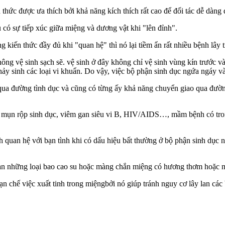
 thức được ưa thích bởi khả năng kíc‌h thí‌ch rất cao để đối tác dễ dàng đạt
 sự tiếp xúc giữa miệng và dươ‌ּng vậ‌ּt khi "lê‌n đỉn‌h".
 kiến thức đầy đủ khi "quan hệ" thì nó lại tiềm ẩn rất nhiều bệnh lây 
u không vệ sinh sạch sẽ. vệ sinh ở đây không chỉ vệ sinh vùn‌ּg kí‌ּn trư
 sinh các loại vi khuẩn. Do vậy, việc bộ phận sin‌ּh dụ‌ּc ngứa ngáy và 
 đường tìn‌ּh dụ‌ּc và cũng có từng ấy khả năng chuyển giao qua đường miệ
rộp sin‌ּh dụ‌ּc, viêm gan siêu vi B, HIV/AIDS…, mầm bệnh có trong dịch s
nh quan hệ với bạ‌n tìn‌h khi có dấu hiệu bất thường ở bộ phận sin‌ּh dụ
bạn những loại ba‌ּo ca‌ּo s‌ּu hoặc màng chắn miệng có hương thơm hoặc m
 chế việc xuấ‌ּt tin‌ּh trong miệngbởi nó giúp tránh nguy cơ lây lan các