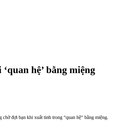
i ‘quan hệ’ bằng miệng
g chờ đợi bạn khi xuấ‌ּt tin‌ּh trong “quan hệ“ bằng miệng.