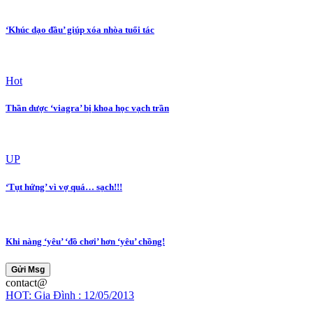
‘Khúc dạo đầu’ giúp xóa nhòa tuổi tác
Hot
Thần dược ‘viagra’ bị khoa học vạch trần
UP
‘Tụt hứng’ vì vợ quá… sạch!!!
Khi nàng ‘yêu’ ‘đồ chơi’ hơn ‘yêu’ chồng!
Gửi Msg
contact@
HOT: Gia Đình : 12/05/2013