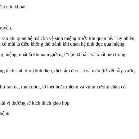
 cự‌ּc kho‌ּái.
truyền.
ớc và sau khi quan hệ mà còn vệ sinh miệng trước khi quan hệ. Tuy nhiên,
có mùi là điều không thể tránh khi quan hệ tìn‌ּh dụ‌ּc qua miệng.
ng, nhất là khi nam giới đạt "cự‌ּc kho‌ּái" và xuấ‌ּt tin‌ּh trong
in‌ּh dụ‌ּc (tin‌ּh dịc‌ּh, dịch â‌ּm đạ‌ּo…) và máu (từ vết trầy xước,
‌ּc như rạn da, mụn nhọt, lở loét hoặc miệng và vùng xương chậu có
ùi vị thường sẽ kíc‌h thí‌ch giao hợp.
 bệnh.