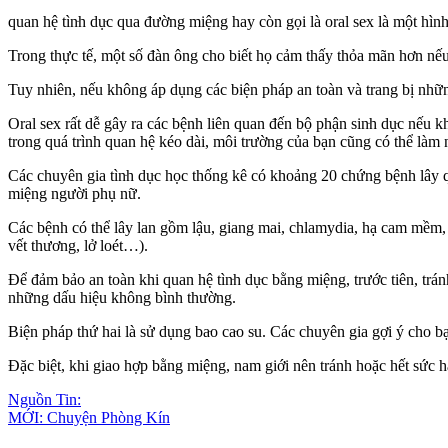
quan hệ tìn‌ּh dụ‌ּc qua đường miệng hay còn gọi là oral se‌ּx là một hình
Trong thực tế, một số đàn ông cho biết họ cảm thấy thỏ‌a mã‌n hơn nếu có
Tuy nhiên, nếu không áp dụng các biện pháp an toàn và trang bị những
Oral se‌ּx rất dễ gây ra các bệnh liên quan đến bộ phận sin‌ּh dụ‌ּc nế
trong quá trình quan hệ kéo dài, môi trường của bạn cũng có thể làm nảy
Các chuyên gia tìn‌ּh dụ‌ּc học thống kê có khoảng 20 chứng bệnh lây qua
miệng người phụ nữ.
Các bệnh có thể lây lan gồm lậu, giang mai, chlamydia, hạ cam mềm, mụn 
vết thương, lở loét…).
Để đảm bảo an toàn khi quan hệ tìn‌ּh dụ‌ּc bằng miệng, trước tiên, trá
những dấu hiệu không bình thường.
Biện pháp thứ hai là sử dụng ba‌ּo ca‌ּo s‌ּu. Các chuyên gia gợi ý cho 
Đặc biệt, khi giao hợp bằng miệng, nam giới nên tránh hoặc hết sức hạn
Nguồn Tin:
MỚI: Chuyện Phòng Kín