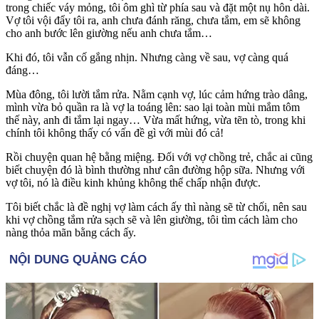
trong chiếc váy mỏng, tôi ôm ghì từ phía sau và đặt một nụ hôn dài.
Vợ tôi vội đẩy tôi ra, anh chưa đánh răng, chưa tắm, em sẽ không
cho anh bước lên giường nếu anh chưa tắm…
Khi đó, tôi vẫn cố gắng nhịn. Nhưng càng về sau, vợ càng quá
đáng…
Mùa đông, tôi lười tắm rửa. Nằm cạnh vợ, lúc cảm hứng trào dâng,
mình vừa bỏ quần ra là vợ la toáng lên: sao lại toàn mùi mắm tôm
thế này, anh đi tắm lại ngay… Vừa mất hứng, vừa tẽn tò, trong khi
chính tôi không thấy có vấn đề gì với mùi đó cả!
Rồi chuyện quan hệ bằng miệng. Đối với vợ chồng trẻ, chắc ai cũng
biết chuyện đó là bình thường như cân đường hộp sữa. Nhưng với
vợ tôi, nó là điều kinh khủng không thể chấp nhận được.
Tôi biết chắc là đề nghị vợ làm cách ấy thì nàng sẽ từ chối, nên sau
khi vợ chồng tắm rửa sạch sẽ và lên giường, tôi tìm cách làm cho
nàng thỏ‌a mã‌n bằng cách ấy.