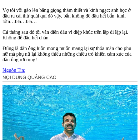
Vợ tôi vội gào lên bằng giọng thảm thiết và kinh ngạc: anh học ở
đâu ra cái thứ quái quỉ đó vậy, bẩn không để đâu hết bẩn, kinh
tởm…bla…bla…
Cả tháng sau đó tôi vẫn điên đầu vì điệp khúc trên lặp đi lặp lại.
Không để đâu hết chán.
Đúng là đàn ông luôn mong muốn mang lại sự thỏ‌a mã‌n cho phụ
nữ mà phụ nữ lại không thiếu những chiêu trò khiến cảm xúc của
đàn ông rơi rụng!
Nguồn Tin: