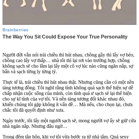
Người đời vẫn nói trái chiều thì hút nhau, chồng gầy thì lấy vợ béo,
chồng cao lấy vợ thấp… nhà tôi thì lại rơi vào trường hợp, chồng
không sạch sẽ cho lắm lại lấy một cô vợ lúc nào cũng ngăn nắp, sợ
bẩn và sạch từng ly từng tý.
Thực tế là, trái chiều thì hút nhau thật. Nhưng cũng cần có một nền
tảng tương đồng. Tôi nghĩ rằng tính không quá sạch thể hiện sự dễ
chấp nhận cuộc sống của mình, còn tính quá ư sạch sẽ lại thể hiện
cho sự kĩ tính của vợ tôi. Và nền tảng tương đối khác nhau đó,
khiến chúng tôi gặp không ít vấn đề… Mà nếu, cho chọn lại, chưa
chắc tôi đã quyết định như xưa.
Ngày trước, tôi lấy một người sạch sẽ, mong người vợ ấy sẽ giữ cửa
nhà ngăn nắp. Nhưng đâu ngờ…
Trong đêm tân hôn, khi vợ tôi vừa bước ra từ nhà tắm. Quá se‌ּxy