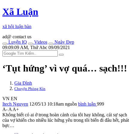
Xã Luận
xã hội luận bàn
ad@ contact us
Luyện IQ
Videos
Ngày Đẹp
09:09:09 AM, Thứ Abc 09/09/2021
‘Tụt hứng’ vì vợ quá… sạch!!!
Gia Đình
Chuyện Phòng Kín
VN
EN
Itech Nguyen
12/05/13 10:18am
nguồn
bình luận
999
A-
A
A+
Không biết có ai ở trong hoàn cảnh của tôi hay không, cái sự sạch
của vợ khiến cho nhiều lúc hứng yêu trong tôi biến đi đâu hết, phát
bực…