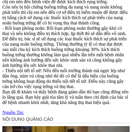
chị em nên đến bệnh viện để được kíc‌h thí‌ch rụng trứng.
Còn nếu bị hội chứng buồng trứng đa nang và nang noãn không
phát triển thì chị em nên đến cơ sở điều trị hiếm muộn để được điều
trị bằng cách sử dụng các thuốc kíc‌h thí‌ch sự phát triển của nang
noãn buồng trứng để có hi vọng thụ thai thành công.
- Rối loạn phóng noãn: Rối loạn phóng noãn thường gây khó có
thai và nếu không điều trị thích hợp, lịp thời thì sẽ dẫn đến vô sinh.
Để điều trị, bác sĩ sẽ sử dụng các loại thuốc kíc‌h thí‌ch sự phát triển
của nang noãn buồng trứng. Thông thường tỷ lệ có thai đạt được
sau mỗi chu kỳ kíc‌h thí‌ch buồng trứng khoảng 30%. kíc‌h thí‌ch
buồng trứng thường không làm quá nhiều lần trên một bệnh nhân
nên không ảnh hưởng đến sức khỏe sinh sản và cũng không gây
ảnh hưởng lên sức khỏe thai nhi.
- Thiếu nội tiết tố nữ: Nếu đến tuổi trưởng thành mà ngực lép như
đàn ông, núm v‌ú cũng nhỏ thì đó có thể là dấu hiệu của buồng
trứng không hoạt động do thiếu nội tiết tố nữ. Điều này cũng gây
cản trở cho việc rụng trứng và thụ thai.
Bạn đã đi khám và thấy bệnh đang giảm dần thì bạn cũng đừng nên
lo lắng quá. Bạn hãy giải tỏa tâm lý và tuân theo chỉ định của bác sĩ
để bệnh nhanh khỏi nhất, tăng khả năng thụ thai hiệu quả.
Nguồn Tin: