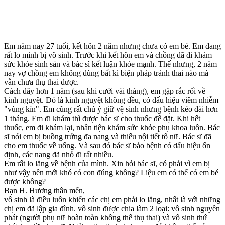
Em năm nay 27 tuổi, kết hôn 2 năm nhưng chưa có em bé. Em đang
rất lo mình bị vô sinh. Trước khi kết hôn em và chồng đã đi khám
sức khỏe sinh sản và bác sĩ kết luận khỏe mạnh. Thế nhưng, 2 năm
nay vợ chồng em không dùng bất kì biện pháp tránh thai nào mà
vẫn chưa thụ thai được.
Cách đây hơn 1 năm (sau khi cưới vài tháng), em gặp rắc rối về
kinh nguyệt. Đó là kinh nguyệt không đều, có dấu hiệu viêm nhiễm
"vùn‌ּg kí‌ּn". Em cũng rất chú ý giữ vệ sinh nhưng bệnh kéo dài hơn
1 tháng. Em đi khám thì được bác sĩ cho thuốc để đặt. Khi hết
thuốc, em đi khám lại, nhân tiện khám sức khỏe phụ khoa luôn. Bác
sĩ nói em bị buồng trứng đa nang và thiếu nội tiết tố nữ. Bác sĩ đã
cho em thuốc về uống. Và sau đó bác sĩ bảo bệnh có dấu hiệu ổn
định, các nang đã nhỏ đi rất nhiều.
Em rất lo lắng về bệnh của mình. Xin hỏi bác sĩ, có phải vì em bị
như vậy nên mới khó có con đúng không? Liệu em có thể có em bé
được không?
Bạn H. Hương thân mến,
vô sinh là điều luôn khiến các chị em phải lo lắng, nhất là với những
chị em đã lập gia đình. vô sinh được chia làm 2 loại: vô sinh nguyên
phát (người phụ nữ hoàn toàn không thể thụ thai) và vô sinh thứ