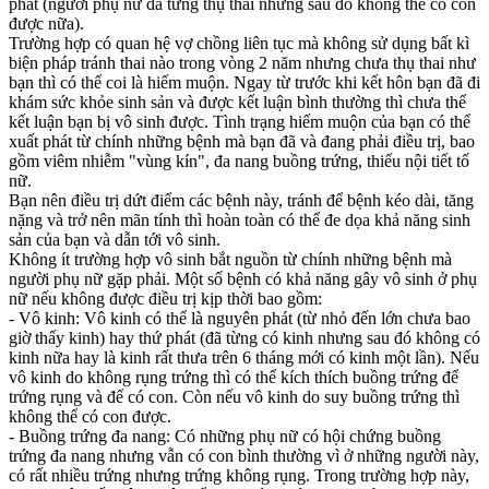
phát (người phụ nữ đã từng thụ thai nhưng sau đó không thể có con
được nữa).
Trường hợp có quan hệ vợ chồng liên tục mà không sử dụng bất kì
biện pháp tránh thai nào trong vòng 2 năm nhưng chưa thụ thai như
bạn thì có thể coi là hiếm muộn. Ngay từ trước khi kết hôn bạn đã đi
khám sức khỏe sinh sản và được kết luận bình thường thì chưa thể
kết luận bạn bị vô sinh được. Tình trạng hiếm muộn của bạn có thể
xuất phát từ chính những bệnh mà bạn đã và đang phải điều trị, bao
gồm viêm nhiễm "vùn‌ּg kí‌ּn", đa nang buồng trứng, thiếu nội tiết tố
nữ.
Bạn nên điều trị dứt điểm các bệnh này, tránh để bệnh kéo dài, tăng
nặng và trở nên mãn tính thì hoàn toàn có thể đe dọa khả năng sinh
sản của bạn và dẫn tới vô sinh.
Không ít trường hợp vô sinh bắt nguồn từ chính những bệnh mà
người phụ nữ gặp phải. Một số bệnh có khả năng gây vô sinh ở phụ
nữ nếu không được điều trị kịp thời bao gồm:
- Vô kinh: Vô kinh có thể là nguyên phát (từ nhỏ đến lớn chưa bao
giờ thấy kinh) hay thứ phát (đã từng có kinh nhưng sau đó không có
kinh nữa hay là kinh rất thưa trên 6 tháng mới có kinh một lần). Nếu
vô kinh do không rụng trứng thì có thể kíc‌h thí‌ch buồng trứng để
trứng rụng và để có con. Còn nếu vô kinh do suy buồng trứng thì
không thể có con được.
- Buồng trứng đa nang: Có những phụ nữ có hội chứng buồng
trứng đa nang nhưng vẫn có con bình thường vì ở những người này,
có rất nhiều trứng nhưng trứng không rụng. Trong trường hợp này,