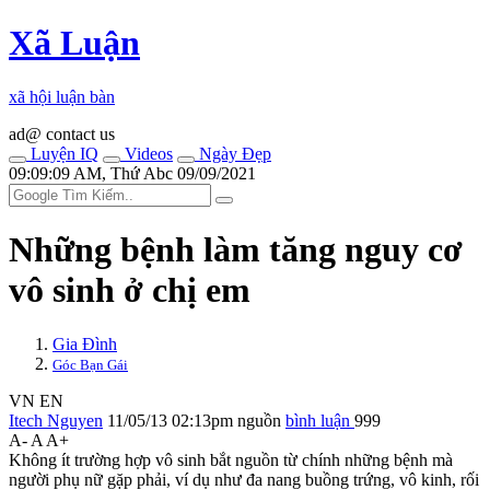
Xã Luận
xã hội luận bàn
ad@ contact us
Luyện IQ
Videos
Ngày Đẹp
09:09:09 AM, Thứ Abc 09/09/2021
Những bệnh làm tăng nguy cơ
vô sinh ở chị em
Gia Đình
Góc Bạn Gái
VN
EN
Itech Nguyen
11/05/13 02:13pm
nguồn
bình luận
999
A-
A
A+
Không ít trường hợp vô sinh bắt nguồn từ chính những bệnh mà
người phụ nữ gặp phải, ví dụ như đa nang buồng trứng, vô kinh, rối