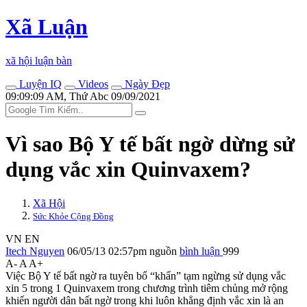
Xã Luận
xã hội luận bàn
Luyện IQ
Videos
Ngày Đẹp
09:09:09 AM, Thứ Abc 09/09/2021
Vì sao Bộ Y tế bất ngờ dừng sử
dụng vắc xin Quinvaxem?
Xã Hội
Sức Khỏe Cộng Đồng
VN
EN
Itech Nguyen
06/05/13 02:57pm
nguồn
bình luận
999
A-
A
A+
Việc Bộ Y tế bất ngờ ra tuyên bố “khẩn” tạm ngừng sử dụng vắc
xin 5 trong 1 Quinvaxem trong chương trình tiêm chủng mở rộng
khiến người dân bất ngờ trong khi luôn khẳng định vắc xin là an