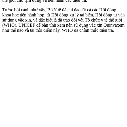
thế giới cho tạm dừng và tiến hành các điều tra.
Trước bối cảnh như vậy, Bộ Y tế đã chỉ đạo tất cả các Hội đồng
khoa học tiến hành họp, từ Hội đồng xử lý tai biến, Hội đồng tư vấn
sử dụng vắc xin, và đặc biệt là đã trao đổi với Tổ chức y tế thế giới
(WHO), UNICEF để bàn tính xem nên sử dụng vắc xin Quinvaxem
như thế nào và tại thời điểm này, WHO đã chính thức điều tra.