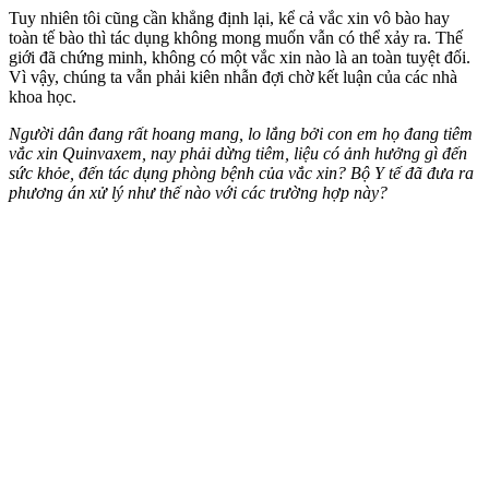
Tuy nhiên tôi cũng cần khẳng định lại, kể cả vắc xin vô bào hay
toàn tế bào thì tác dụng không mong muốn vẫn có thể xảy ra. Thế
giới đã chứng minh, không có một vắc xin nào là an toàn tuyệt đối.
Vì vậy, chúng ta vẫn phải kiên nhẫn đợi chờ kết luận của các nhà
khoa học.
Người dân đang rất hoang mang, lo lắng bởi con em họ đang tiêm
vắc xin Quinvaxem, nay phải dừng tiêm, liệu có ảnh hưởng gì đến
sức khỏe, đến tác dụng phòng bệnh của vắc xin? Bộ Y tế đã đưa ra
phương án xử lý như thế nào với các trường hợp này?