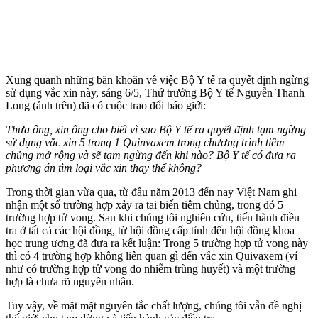
Xung quanh những băn khoăn về việc Bộ Y tế ra quyết định ngừng
sử dụng vắc xin này, sáng 6/5, Thứ trưởng Bộ Y tế Nguyễn Thanh
Long (ảnh trên) đã có cuộc trao đổi báo giới:
Thưa ông, xin ông cho biết vì sao Bộ Y tế ra quyết định tạm ngừng
sử dụng vắc xin 5 trong 1 Quinvaxem trong chương trình tiêm
chủng mở rộng và sẽ tạm ngừng đến khi nào? Bộ Y tế có đưa ra
phương án tìm loại vắc xin thay thế không?
Trong thời gian vừa qua, từ đầu năm 2013 đến nay Việt Nam ghi
nhận một số trường hợp xảy ra tai biến tiêm chủng, trong đó 5
trường hợp t‌ử von‌g. Sau khi chúng tôi nghiên cứu, tiến hành điều
tra ở tất cả các hội đồng, từ hội đồng cấp tỉnh đến hội đồng khoa
học trung ương đã đưa ra kết luận: Trong 5 trường hợp t‌ử von‌g này
thì có 4 trường hợp không liên quan gì đến vắc xin Quivaxem (ví
như có trường hợp t‌ử von‌g do nhiễm trùng huyết) và một trường
hợp là chưa rõ nguyên nhân.
Tuy vậy, về mặt mặt nguyên tắc chất lượng, chúng tôi vẫn đề nghị