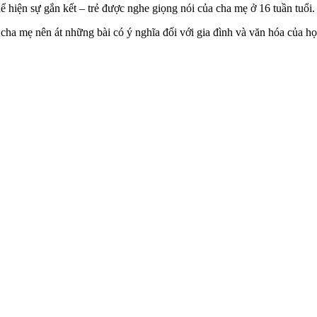
 hiện sự gắn kết – trẻ được nghe giọng nói của cha mẹ ở 16 tuần tuổi. N
ha mẹ nên át những bài có ý nghĩa đối với gia đình và văn hóa của họ 