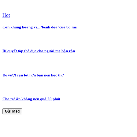
Hot
Con khủng hoảng vì... ‘bệnh dọa’ của bố mẹ
Bí quyết tập thể dục cho người mẹ bận rộn
Để vượt cạn tốt hơn bạn nên học thở
Cho trẻ ăn không nên quá 20 phút
Gửi Msg