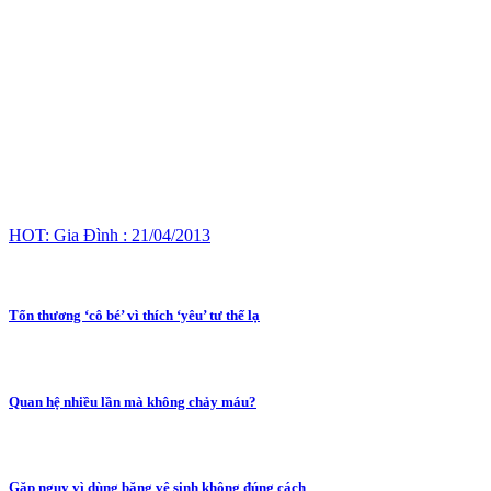
HOT: Gia Đình : 21/04/2013
Tổn thương ‘cô bé’ vì thích ‘yêu’ tư thế lạ
Quan hệ nhiều lần mà không chảy máu?
Gặp nguy vì dùng băng vệ sinh không đúng cách