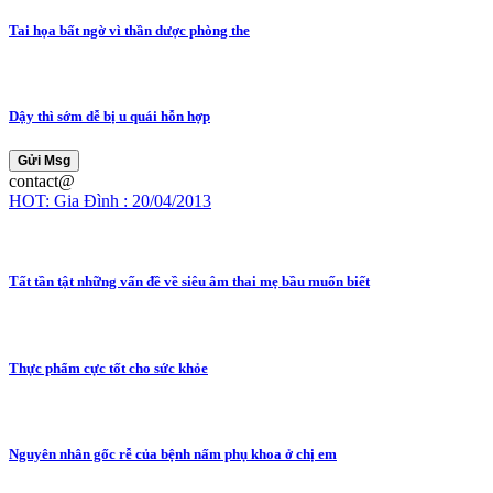
Tai họa bất ngờ vì thần dược phòng the
Dậy thì sớm dễ bị u quái hỗn hợp
Gửi Msg
contact@
HOT: Gia Đình : 20/04/2013
Tất tần tật những vấn đề về siêu âm thai mẹ bầu muốn biết
Thực phẩm cực tốt cho sức khỏe
Nguyên nhân gốc rễ của bệnh nấm phụ khoa ở chị em