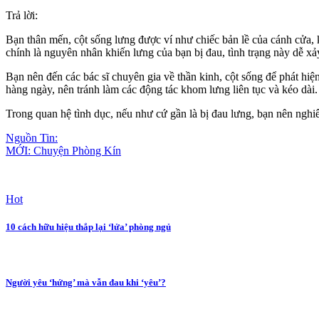
Trả lời:
Bạn thân mến, cột sống lưng được ví như chiếc bản lề của cánh cửa, k
chính là nguyên nhân khiến lưng của bạn bị đau, tình trạng này dễ xả
Bạn nên đến các bác sĩ chuyên gia về thần kinh, cột sống để phát hiện
hàng ngày, nên tránh làm các động tác khom lưng liên tục và kéo dài.
Trong quan hệ tìn‌ּh dụ‌ּc, nếu như cứ gần là bị đau lưng, bạn nên ng
Nguồn Tin:
MỚI: Chuyện Phòng Kín
Hot
10 cách hữu hiệu thắp lại ‘lửa’ phòng ngủ
Người yêu ‘hứng’ mà vẫn đau khi ‘yêu’?