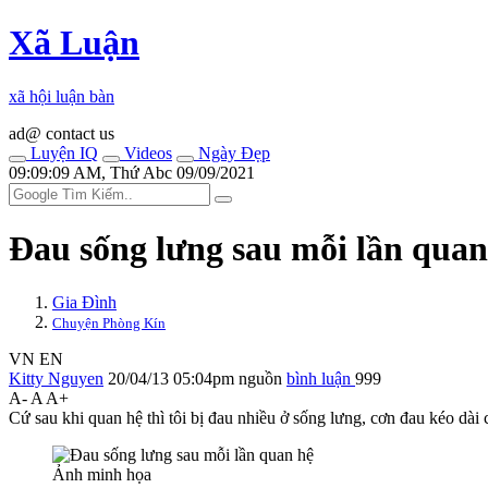
Xã Luận
xã hội luận bàn
ad@ contact us
Luyện IQ
Videos
Ngày Đẹp
09:09:09 AM, Thứ Abc 09/09/2021
Đau sống lưng sau mỗi lần quan
Gia Đình
Chuyện Phòng Kín
VN
EN
Kitty Nguyen
20/04/13 05:04pm
nguồn
bình luận
999
A-
A
A+
Cứ sau khi quan hệ thì tôi bị đau nhiều ở sống lưng, cơn đau kéo dài c
Ảnh minh họa