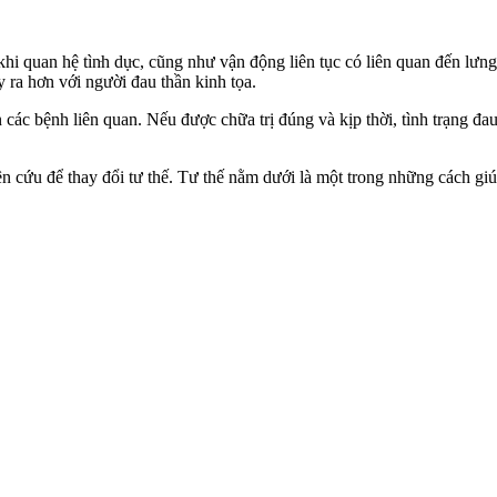
hi quan hệ tìn‌ּh dụ‌ּc, cũng như vận động liên tục có liên quan đến l
y ra hơn với người đau thần kinh tọa.
 các bệnh liên quan. Nếu được chữa trị đúng và kịp thời, tình trạng đa
hiên cứu để thay đổi tư thế. Tư thế nằm dưới là một trong những cách gi